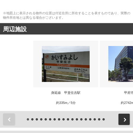
※地図上に表示される物件の位置は付近住所に所在することを表すものであり、実際の
物件所在地とは異なる場合がございます。
周辺施設
身延線 甲斐住吉駅
甲府
約335m／5分
約2742
前