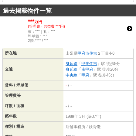
過去掲載物件一覧
***
万円
(管理費・共益費 ***円)
敷：***｜礼：***
坪単価：***
2階 / *** / ***
所在地
山梨県
甲府市
住吉
２丁目4-8
身延線
「
甲斐住吉
」駅 徒歩8分
交通
身延線
「
南甲府
」駅 徒歩20分
中央線
「
甲府
」駅 徒歩45分
賃料 / 坪単価
-
/ -
管理費等
-
坪数 / 面積
- / -
築年数
1989年 3月 (築37年)
種別 / 構造
店舗事務所 / 鉄骨造