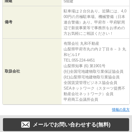
階建
5階建
駐車場は２台分あり。近隣には、4,0
00円の月極駐車場。機械警備（日本
備考
連合警備）あり。甲府市・甲府駅周
辺で新規事業等で事務所をお求めの
方お気軽にご相談ください！
有限会社 丸和不動産
山梨県甲府市丸の内２丁目８－３ 丸
和ビル1Ｆ
TEL:055-224-4451
山梨県知事 (6) 第1901号
取扱会社
(社)全国宅地建物取引業保証協会員
(社)山梨県宅地建物取引業協会員
全国賃貸管理ビジネス協会会員
SEAネットワーク（スターツ提携不
動産会社ネットワーク）会員
甲府商工会議所会員
情報の見方
メールでお問い合わせする(無料)