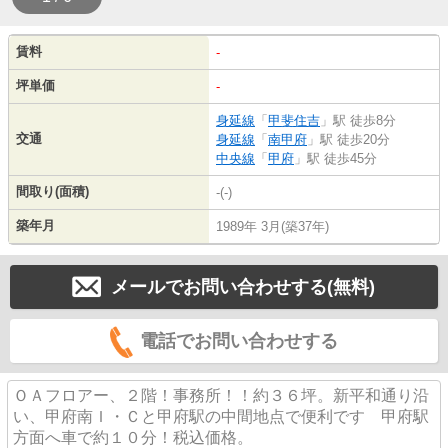
賃料
-
坪単価
-
身延線
「
甲斐住吉
」駅 徒歩8分
交通
身延線
「
南甲府
」駅 徒歩20分
中央線
「
甲府
」駅 徒歩45分
間取り(面積)
-(-)
築年月
1989年 3月(築37年)
メールでお問い合わせする(無料)
電話でお問い合わせする
ＯＡフロアー、２階！事務所！！約３６坪。新平和通り沿
い、甲府南Ｉ・Ｃと甲府駅の中間地点で便利です 甲府駅
方面へ車で約１０分！税込価格。