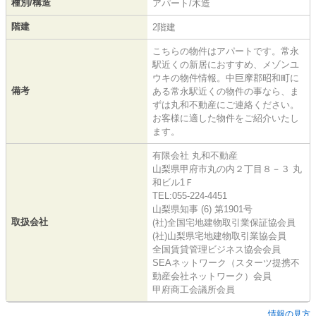
種別/構造
アパート/木造
階建
2階建
こちらの物件はアパートです。常永
駅近くの新居におすすめ、メゾンユ
ウキの物件情報。中巨摩郡昭和町に
備考
ある常永駅近くの物件の事なら、ま
ずは丸和不動産にご連絡ください。
お客様に適した物件をご紹介いたし
ます。
有限会社 丸和不動産
山梨県甲府市丸の内２丁目８－３ 丸
和ビル1Ｆ
TEL:055-224-4451
山梨県知事 (6) 第1901号
取扱会社
(社)全国宅地建物取引業保証協会員
(社)山梨県宅地建物取引業協会員
全国賃貸管理ビジネス協会会員
SEAネットワーク（スターツ提携不
動産会社ネットワーク）会員
甲府商工会議所会員
情報の見方