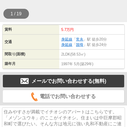
1 / 19
賃料
5.7万円
身延線
「
常永
」駅 徒歩20分
交通
身延線
「
国母
」駅 徒歩24分
間取り(面積)
2LDK(58.53㎡)
築年月
1997年 5月(築29年)
メールでお問い合わせする(無料)
電話でお問い合わせする
住みやすさが満載でイチオシのアパートはこちらです。
「メゾンユウキ」のここがイチオシ。住まいは中巨摩郡昭
和町で選びたい。そんな方は地元に強い丸和不動産にご連