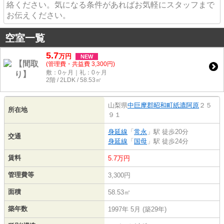
絡ください。気になる条件があればお気軽にスタッフまで
お伝えください。
空室一覧
5.7
万
円
NEW
(管理費・共益費 3,300円)
敷：0ヶ月｜礼：0ヶ月
2階 / 2LDK / 58.53㎡
山梨県
中巨摩郡昭和町
紙漉阿原
２５
所在地
９１
身延線
「
常永
」駅 徒歩20分
交通
身延線
「
国母
」駅 徒歩24分
賃料
5.7万円
管理費等
3,300円
面積
58.53㎡
築年数
1997年 5月 (築29年)