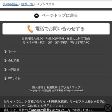
丸和不動産
>
物件一覧
>
メゾンユウキ
ページトップに戻る
電話でお問い合わせする
営業時間:AM9:00～PM6:00(時間外・休日のご対応可能)
定休日:水曜・祝日・第1、第3日曜(2、3月は水曜のみ)
ホーム
会社概要
お問合せ
PCサイト
個人情報
｜
利用規約
｜
アクセスマップ
Copyright(c) 有限会社 丸和不動産 All rights reserved.
当サイトでは、お客様の当サイト利用状況把握、サービス向上検討を目的と
して、クッキー（Cookie）を使用しています。
詳しくは、当社の
「Cookieの取扱いについて」
をご確認ください。