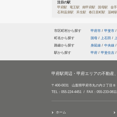
注目の駅
甲府駅
竜王駅
南甲府駅
国母駅
金
石和温泉駅
禾生駅
春日居町駅
韮崎
市区町村から探す
甲府市
/
甲斐市
/
町名から探す
国母
/
上石田
/
路線から探す
身延線
/
中央線
/
駅から探す
甲府
/
甲斐住吉
/
甲府駅周辺・甲府エリアの不動産
〒400-0031 山梨県甲府市丸の内２丁目８
TEL：055-224-4451 / FAX：055-233-0811
ホーム