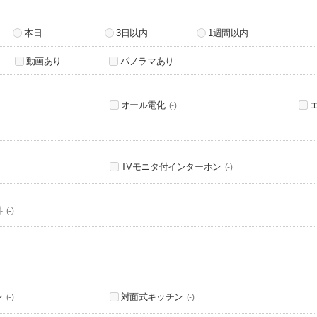
本日
3日以内
1週間以内
動画あり
パノラマあり
オール電化
(-)
TVモニタ付インターホン
(-)
料
(-)
ン
対面式キッチン
(-)
(-)