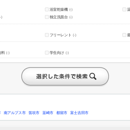
浴室乾燥機
(-)
独立洗面台
-)
(-)
フリーレント
(-)
無料
学生向け
(-)
(-)
市
南アルプス市
笛吹市
韮崎市
都留市
富士吉田市