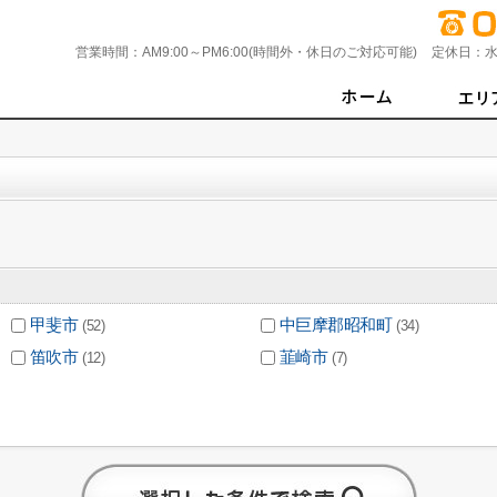
営業時間：
AM9:00～PM6:00(時間外・休日のご対応可能)
定休日：
水
甲斐市
中巨摩郡昭和町
(52)
(34)
笛吹市
韮崎市
(12)
(7)