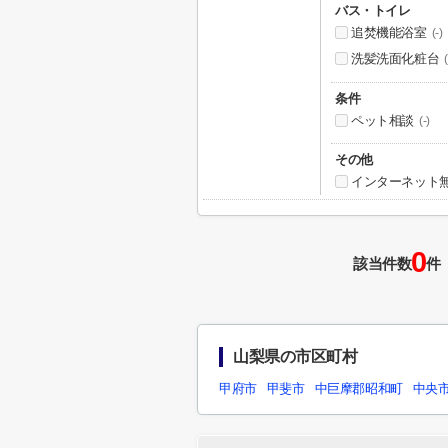
バス・トイレ
追焚機能浴室
(-)
洗髪洗面化粧台
(
条件
ペット相談
(-)
その他
インターネット
0
該当件数
件
山梨県の市区町村
甲府市
甲斐市
中巨摩郡昭和町
中央