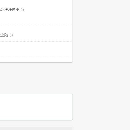
温水洗浄便座
(-)
最上階
(-)