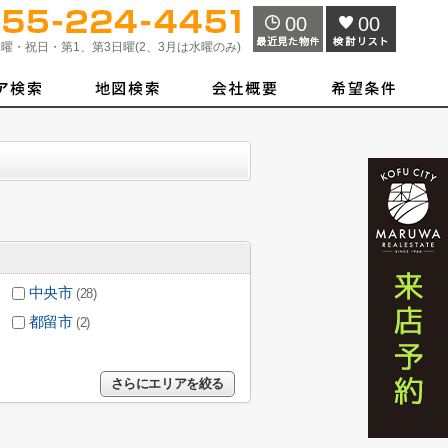
00
00
曜・祝日・第1、第3日曜(2、3月は水曜のみ)
中央市
(28)
都留市
(2)
さらにエリアを絞る