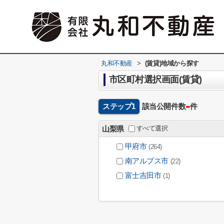
丸和不動産
>
(賃貸)地域から探す
市区町村選択画面(賃貸)
-
ステップ1
該当公開件数
件
すべて選択
山梨県
甲府市
(264)
南アルプス市
(22)
富士吉田市
(1)