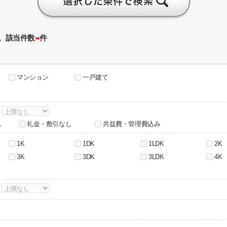
-
。該当件数
件
マンション
一戸建て
～
し
礼金・敷引なし
共益費・管理費込み
1K
1DK
1LDK
2K
3K
3DK
3LDK
4K
～