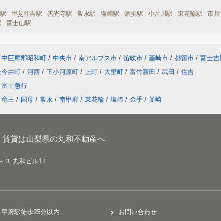
手駅
甲斐住吉駅
善光寺駅
常永駅
塩崎駅
酒折駅
小井川駅
東花輪駅
市川
駅
富士山駅
中巨摩郡昭和町
/
中央市
/
南アルプス市
/
笛吹市
/
韮崎市
/
都留市
/
富士吉
上今井町
/
河西
/
下小河原町
/
上町
/
大里町
/
富竹新田
/
武田
/
住吉
富士急行
竜王
/
国母
/
常永
/
南甲府
/
東花輪
/
塩崎
/
金手
/
韮崎
、賃貸は山梨県の丸和不動産へ
－３ 丸和ビル1Ｆ
甲府駅徒歩25分以内
お問い合わせ