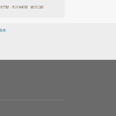
大門駅
市川本町駅
鰍沢口駅
田市