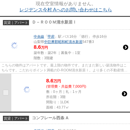
現在空室情報がありません。
レジデンス今村 Aへのお問い合わせはこちら
Ｄ－ＲＯＯＭ清水新居Ⅰ
賃貸｜アパート
中央線
「
甲府
」駅 バス16分 「徳行」 停歩16分
山梨県
中巨摩郡昭和町
清水新居
547番3
8.6
万円
築年数：築2年 ｜募集中：
1室
階数：3階建
こちらの物件はアパートです。最上階の物件です。まだまだ新しい築浅物件はこ
ちらです。こだわりポイント満載のD-ROOM清水新居Ⅰ。より多くの不動産情報
をお求めなら、まずは丸和不動産...
8.6
万
円
(管理費・共益費 7,000円)
敷：0ヶ月｜礼：1ヶ月
所在階：3階
間取り：1LDK
面積：43.77㎡
コンフレール西条 A
賃貸｜アパート