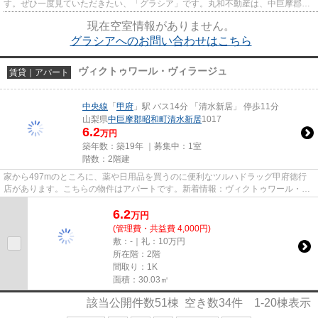
す。ぜひ一度見ていただきたい、「グラシア」です。丸和不動産は、中巨摩郡昭
和町にある物件情報を紹介して...
現在空室情報がありません。
グラシアへのお問い合わせはこちら
ヴィクトゥワール・ヴィラージュ
賃貸｜アパート
中央線
「
甲府
」駅 バス14分 「清水新居」 停歩11分
山梨県
中巨摩郡昭和町
清水新居
1017
6.2
万円
築年数：築19年 ｜募集中：
1室
階数：2階建
家から497mのところに、薬や日用品を買うのに便利なツルハドラッグ甲府徳行
店があります。こちらの物件はアパートです。新着情報：ヴィクトゥワール・ヴ
ィラージュの空室情報ならコチ...
6.2
万
円
(管理費・共益費 4,000円)
敷：-｜礼：10万円
所在階：2階
間取り：1K
面積：30.03㎡
該当公開件数
51
棟 空き数
34
件
1-20
棟表示