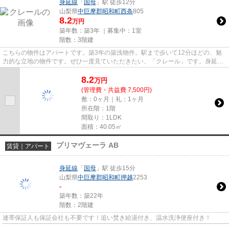
身延線
「
国母
」駅 徒歩12分
山梨県
中巨摩郡昭和町
西条
805
8.2
万円
築年数：築3年 ｜募集中：
1室
階数：3階建
こちらの物件はアパートです。築3年の築浅物件。駅まで歩いて12分ほどの、魅
力的な立地の物件です。ぜひ一度見ていただきたい、「クレール」です。身延線
国母近くの物件情報は、丸和不...
8.2
万
円
(管理費・共益費 7,500円)
敷：0ヶ月｜礼：1ヶ月
所在階：1階
間取り：1LDK
面積：40.05㎡
プリマヴェーラ AB
賃貸｜アパート
身延線
「
国母
」駅 徒歩15分
山梨県
中巨摩郡昭和町
押越
2253
-
築年数：築22年
階数：2階建
連帯保証人も保証会社も不要です！追い焚き給湯付き、温水洗浄便座付き！