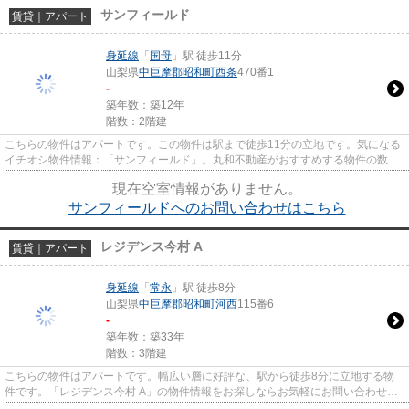
サンフィールド
賃貸｜アパート
身延線
「
国母
」駅 徒歩11分
山梨県
中巨摩郡昭和町
西条
470番1
-
築年数：築12年
階数：2階建
こちらの物件はアパートです。この物件は駅まで徒歩11分の立地です。気になる
イチオシ物件情報：「サンフィールド」。丸和不動産がおすすめする物件の数々
をご覧ください。お客様がご...
現在空室情報がありません。
サンフィールドへのお問い合わせはこちら
レジデンス今村 A
賃貸｜アパート
身延線
「
常永
」駅 徒歩8分
山梨県
中巨摩郡昭和町
河西
115番6
-
築年数：築33年
階数：3階建
こちらの物件はアパートです。幅広い層に好評な、駅から徒歩8分に立地する物
件です。「レジデンス今村 A」の物件情報をお探しならお気軽にお問い合わせ下
さい。あなたにとって快適な物...