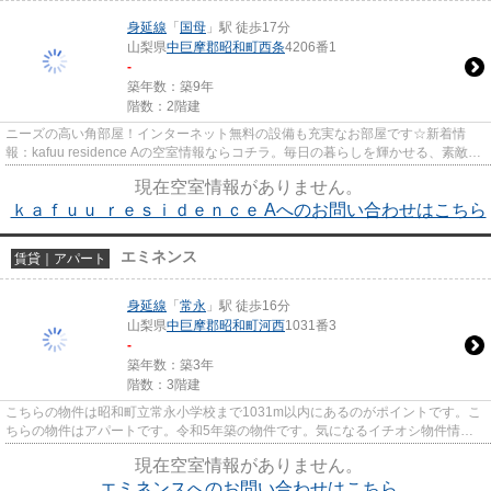
身延線
「
国母
」駅 徒歩17分
山梨県
中巨摩郡昭和町
西条
4206番1
-
築年数：築9年
階数：2階建
ニーズの高い角部屋！インターネット無料の設備も充実なお部屋です☆新着情
報：kafuu residence Aの空室情報ならコチラ。毎日の暮らしを輝かせる、素敵な
お部屋を探しませんか。中巨摩...
現在空室情報がありません。
ｋａｆｕｕ ｒｅｓｉｄｅｎｃｅ Aへのお問い合わせはこちら
エミネンス
賃貸｜アパート
身延線
「
常永
」駅 徒歩16分
山梨県
中巨摩郡昭和町
河西
1031番3
-
築年数：築3年
階数：3階建
こちらの物件は昭和町立常永小学校まで1031m以内にあるのがポイントです。こ
ちらの物件はアパートです。令和5年築の物件です。気になるイチオシ物件情
報：「エミネンス」。中巨摩郡昭...
現在空室情報がありません。
エミネンスへのお問い合わせはこちら