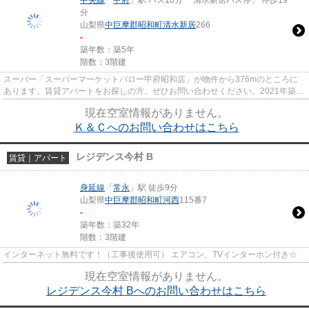
中央線
「
甲府
」駅 バス10分 「清水新居バス停」 停歩19
分
山梨県
中巨摩郡昭和町
清水新居
266
-
築年数：築5年
階数：3階建
スーパー「スーパーマーケットバロー甲府昭和店」が物件から376mのところに
あります。賃貸アパートをお探しの方、ぜひお問い合わせください。2021年築の
コチラの物件は、落ち着きのあ...
現在空室情報がありません。
Ｋ＆Ｃへのお問い合わせはこちら
レジデンス今村 B
賃貸｜アパート
身延線
「
常永
」駅 徒歩9分
山梨県
中巨摩郡昭和町
河西
115番7
-
築年数：築32年
階数：3階建
インターネット無料です！（工事後使用可） エアコン、TVインターホン付き☆
現在空室情報がありません。
レジデンス今村 Bへのお問い合わせはこちら