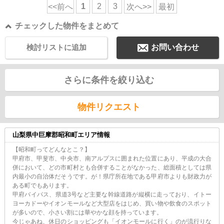
1
2
3
<<前へ
次へ>>
最初
チェックした物件をまとめて
検討リストに追加
お問い合わせ
さらに条件を絞り込む
物件リクエスト
山梨県中巨摩郡昭和町エリア情報
【昭和町ってどんなとこ？】
甲府市、甲斐市、中央市、南アルプスに囲まれた位置にあり、平成の大合
併において、どの市町村とも合併することがなかった、総面積としては県
内最小の自治体だそうです。が！県庁所在地である甲府市よりも財政力が
ある町でもあります。
甲府バイパス、県道3号など主要な幹線道路が縦横に走っており、イトー
ヨーカドーやイオンモールなど大型店をはじめ、買い物や飲食のスポット
が多いので、小さい割には華やかな顔を持っています。
今じゃあね、休日のショッピングも「イオンモールに行く」のが流行りな