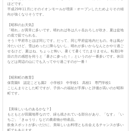
ほどです。
平成29年11月にそのイオンモールが増床・オープンしたためよりその傾
向が強くなりそうです。
【昭和のお天気】
「晴れ」が異常に多いです。晴れれば冬は八ヶ岳おろしが吹き、夏は盆地
の底で茹でられる。
そう！甲府市とほぼ同じです。だって、同じ甲府盆地内だもの。冬は風が
冷たいけど、雪はめったに降らないし、晴れが多いからなんとかやり過ご
せるけど、夏はね、ちょっと怖い。暑くて暑くてたまりません。転勤1年
目の方の感想を伺うと「暑さに参った！」というのが一番多いです。休日
などは周辺の山にでも入ってやり過ごすのが一番！
【昭和町の教育】
保育園6 認定こども園2 小学校3 中学校1 高校1 専門学校1
こじんまりとした町ですが、子供への福祉が手厚いと評価が高いのが昭和
町です。
【美味しいものあるかな？】
もともとが田園地帯なので、緑も残されている部分があり、「なす」「い
ちご」「きゅうり」などの農産物が特産品。
飲食スポットが多いだけに、美味しいお料理とも出会えるチャンスが多い
町でもあります。