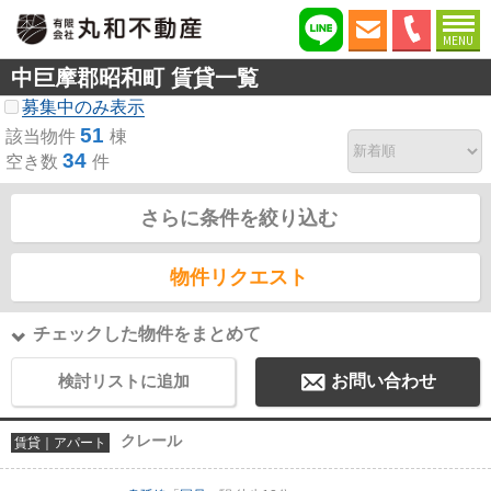
MENU
中巨摩郡昭和町 賃貸一覧
募集中のみ表示
51
該当物件
棟
34
空き数
件
さらに条件を絞り込む
物件リクエスト
チェックした物件をまとめて
検討リストに追加
お問い合わせ
クレール
賃貸｜アパート