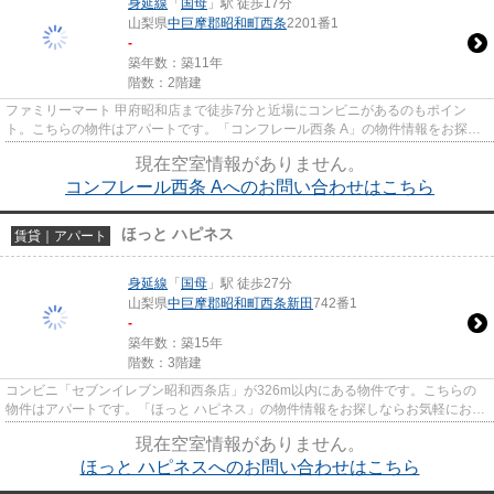
身延線
「
国母
」駅 徒歩17分
山梨県
中巨摩郡昭和町
西条
2201番1
-
築年数：築11年
階数：2階建
ファミリーマート 甲府昭和店まで徒歩7分と近場にコンビニがあるのもポイン
ト。こちらの物件はアパートです。「コンフレール西条 A」の物件情報をお探し
ならお気軽にお問い合わせ下さ...
現在空室情報がありません。
コンフレール西条 Aへのお問い合わせはこちら
ほっと ハピネス
賃貸｜アパート
身延線
「
国母
」駅 徒歩27分
山梨県
中巨摩郡昭和町
西条新田
742番1
-
築年数：築15年
階数：3階建
コンビニ「セブンイレブン昭和西条店」が326m以内にある物件です。こちらの
物件はアパートです。「ほっと ハピネス」の物件情報をお探しならお気軽にお問
い合わせ下さい。当社は中巨摩...
現在空室情報がありません。
ほっと ハピネスへのお問い合わせはこちら