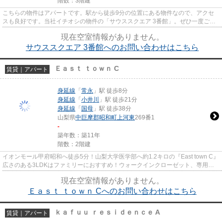
階数：3階建
こちらの物件はアパートです。駅から徒歩9分の位置にある物件なので、アクセ
スも良好です。当社イチオシの物件の「サウススクエア 3番館」。ぜひ一度ご覧
ください。中巨摩郡昭和町で気...
現在空室情報がありません。
サウススクエア 3番館へのお問い合わせはこちら
Ｅａｓｔ ｔｏｗｎ C
賃貸｜アパート
身延線
「
常永
」駅 徒歩8分
身延線
「
小井川
」駅 徒歩21分
身延線
「
国母
」駅 徒歩38分
山梨県
中巨摩郡昭和町
上河東
269番1
-
築年数：築11年
階数：2階建
イオンモール甲府昭和へ徒歩5分！山梨大学医学部へ約1.2キロの『East town C』
広さのある3LDKはファミリーにおすすめ！ウォークインクローゼット、専用物
置あり。荷物が多くてもお部...
現在空室情報がありません。
Ｅａｓｔ ｔｏｗｎ Cへのお問い合わせはこちら
ｋａｆｕｕ ｒｅｓｉｄｅｎｃｅ A
賃貸｜アパート