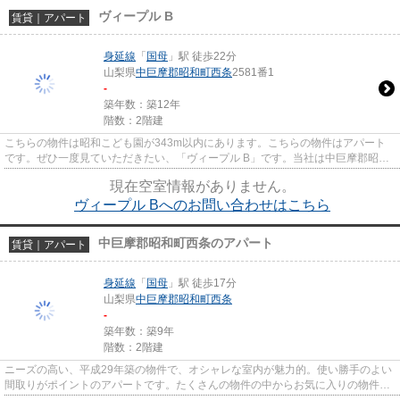
ヴィープル B
賃貸｜アパート
身延線
「
国母
」駅 徒歩22分
山梨県
中巨摩郡昭和町
西条
2581番1
-
築年数：築12年
階数：2階建
こちらの物件は昭和こども園が343m以内にあります。こちらの物件はアパート
です。ぜひ一度見ていただきたい、「ヴィープル B」です。当社は中巨摩郡昭和
町や身延線国母付近での物件情...
現在空室情報がありません。
ヴィープル Bへのお問い合わせはこちら
中巨摩郡昭和町西条のアパート
賃貸｜アパート
身延線
「
国母
」駅 徒歩17分
山梨県
中巨摩郡昭和町
西条
-
築年数：築9年
階数：2階建
ニーズの高い、平成29年築の物件で、オシャレな室内が魅力的。使い勝手のよい
間取りがポイントのアパートです。たくさんの物件の中からお気に入りの物件を