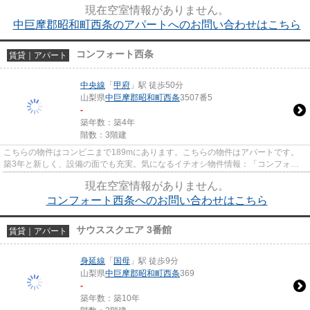
見つけましょう。丸和不動産...
現在空室情報がありません。
中巨摩郡昭和町西条のアパートへのお問い合わせはこちら
コンフォート西条
賃貸｜アパート
中央線
「
甲府
」駅 徒歩50分
山梨県
中巨摩郡昭和町
西条
3507番5
-
築年数：築4年
階数：3階建
こちらの物件はコンビニまで189mにあります。こちらの物件はアパートです。
築3年と新しく、設備の面でも充実。気になるイチオシ物件情報：「コンフォー
ト西条」。賃貸物件をお探しなら...
現在空室情報がありません。
コンフォート西条へのお問い合わせはこちら
サウススクエア 3番館
賃貸｜アパート
身延線
「
国母
」駅 徒歩9分
山梨県
中巨摩郡昭和町
西条
369
-
築年数：築10年