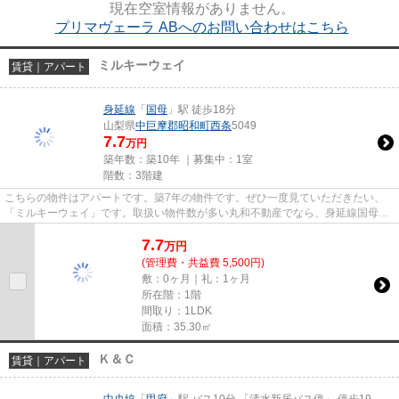
現在空室情報がありません。
プリマヴェーラ ABへのお問い合わせはこちら
ミルキーウェイ
賃貸｜アパート
身延線
「
国母
」駅 徒歩18分
山梨県
中巨摩郡昭和町
西条
5049
7.7
万円
築年数：築10年 ｜募集中：
1室
階数：3階建
こちらの物件はアパートです。築7年の物件です。ぜひ一度見ていただきたい、
「ミルキーウェイ」です。取扱い物件数が多い丸和不動産でなら、身延線国母周
辺の不動産も数多く取り扱って...
7.7
万
円
(管理費・共益費 5,500円)
敷：0ヶ月｜礼：1ヶ月
所在階：1階
間取り：1LDK
面積：35.30㎡
Ｋ＆Ｃ
賃貸｜アパート