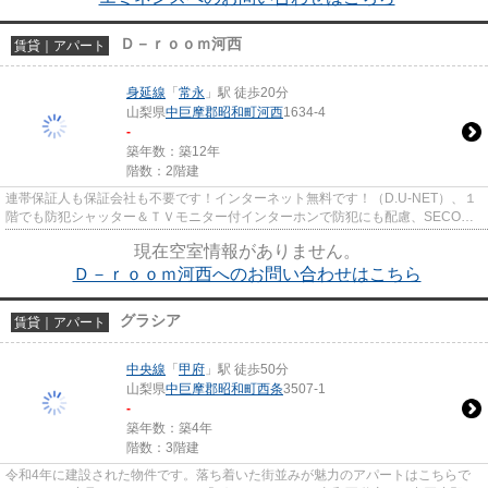
Ｄ－ｒｏｏｍ河西
賃貸｜アパート
身延線
「
常永
」駅 徒歩20分
山梨県
中巨摩郡昭和町
河西
1634-4
-
築年数：築12年
階数：2階建
連帯保証人も保証会社も不要です！インターネット無料です！（D.U-NET）、１
階でも防犯シャッター＆ＴＶモニター付インターホンで防犯にも配慮、SECOM
による防犯警備仕様対応、対面キ...
現在空室情報がありません。
Ｄ－ｒｏｏｍ河西へのお問い合わせはこちら
グラシア
賃貸｜アパート
中央線
「
甲府
」駅 徒歩50分
山梨県
中巨摩郡昭和町
西条
3507-1
-
築年数：築4年
階数：3階建
令和4年に建設された物件です。落ち着いた街並みが魅力のアパートはこちらで