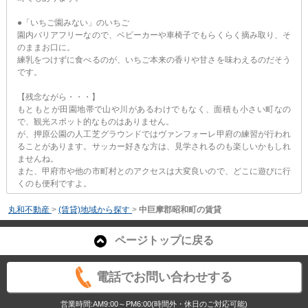
●「いちご園みない」のいちご
園内バリアフリーなので、ベビーカーや車椅子でもらくらく摘み取り、そ
のままお口に。
練乳をつけずに食べるのが、いちご本来の香りや甘さを味わえるのだそう
です。
【残念ながら・・・】
もともとが田園地帯で山や川があるわけでもなく、面積も小さい町なの
で、観光スポット的なものはありません。
が、押原公園の人工芝グラウンドではヴァンフォーレ甲府の練習が行われ
ることがあります。サッカー好きな方は、見学されるのも楽しいかもしれ
ませんね。
また、甲府市や他の市町村とのアクセスは大変良いので、どこに遊びに行
くのも便利ですよ。
丸和不動産
>
(賃貸)地域から探す
>
中巨摩郡昭和町の賃貸
ページトップに戻る
電話でお問い合わせする
営業時間:AM9:00～PM6:00(時間外・休日のご対応可能)