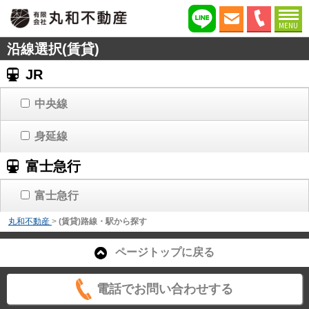
MENU
沿線選択(賃貸)
JR
中央線
身延線
富士急行
富士急行
丸和不動産
>
(賃貸)路線・駅から探す
ページトップに戻る
電話でお問い合わせする