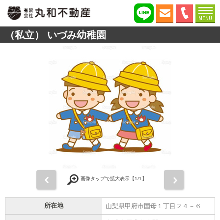
MENU
（私立） いづみ幼稚園
前
次
画像タップで拡大表示【
1
/1】
所在地
山梨県甲府市国母１丁目２４－６