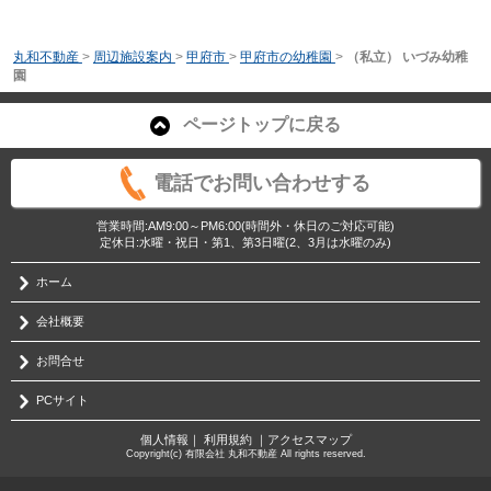
丸和不動産
>
周辺施設案内
>
甲府市
>
甲府市の幼稚園
>
（私立） いづみ幼稚
園
ページトップに戻る
電話でお問い合わせする
営業時間:AM9:00～PM6:00(時間外・休日のご対応可能)
定休日:水曜・祝日・第1、第3日曜(2、3月は水曜のみ)
ホーム
会社概要
お問合せ
PCサイト
個人情報
｜
利用規約
｜
アクセスマップ
Copyright(c) 有限会社 丸和不動産 All rights reserved.