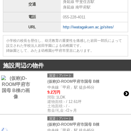
身延線 甲斐住吉駅
交通
身延線 南甲府駅
電話
055-228-4011
URL
http://iwatagakuen.ac.jp/sites/
小学校の校長を歴任し、幼児教育の重要性を痛感した岩田一郎氏によって
設立された学校法人岩田学園による幼稚園です。
姉妹園として、みたま幼稚園が甲府市里吉にあります。
施設周辺の物件
賃貸｜アパート
(仮称)D-ROOM甲府市国母 B棟
中央線「甲府」駅 徒歩46分
9.2万円
間取:
1LDK
建物面積:
- / 12.61坪
土地面積:
- / -
敷金/礼金:
-/2ヶ月
賃貸｜アパート
(仮称)D-ROOM甲府市国母 B棟
中央線「甲府」駅 徒歩46分