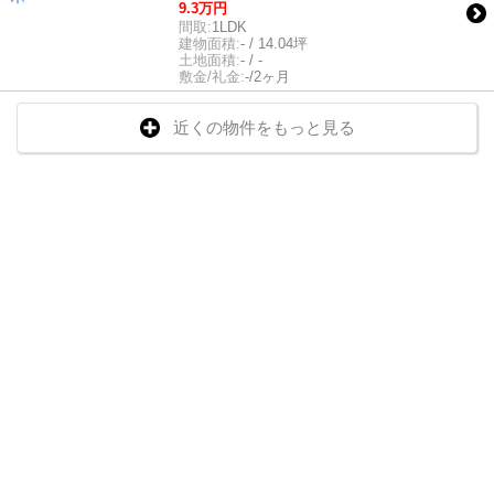
9.3万円
間取:
1LDK
建物面積:
- / 14.04坪
土地面積:
- / -
敷金/礼金:
-/2ヶ月
近くの物件をもっと見る