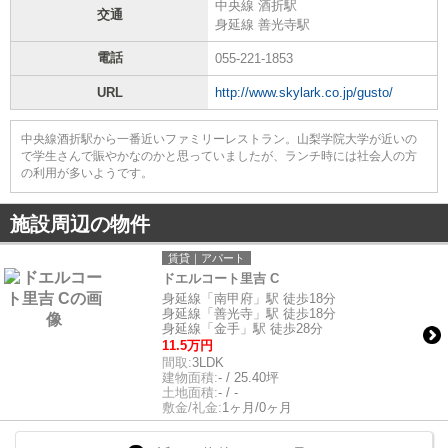
中央線 酒折駅
交通
身延線 善光寺駅
電話
055-221-1853
URL
http://www.skylark.co.jp/gusto/
中央線酒折駅から一番近いファミリーレストラン。山梨学院大学が近いの
で学生さんで賑やかなのかと思っていましたが、ランチ時には社会人の方
の利用が多いようです。
施設周辺の物件
賃貸｜アパート
ドエルコート里吉 C
身延線「南甲府」駅 徒歩18分
身延線「善光寺」駅 徒歩18分
身延線「金手」駅 徒歩28分
11.5万円
間取:
3LDK
建物面積:
- / 25.40坪
土地面積:
- / -
敷金/礼金:
1ヶ月/0ヶ月