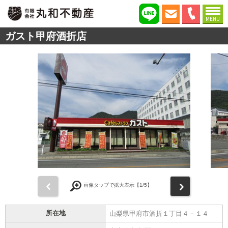
MENU
ガスト甲府酒折店
前
次
画像タップで拡大表示【
1
/5】
所在地
山梨県甲府市酒折１丁目４－１４