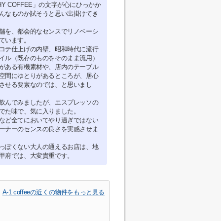
THY COFFEE」の文字が心にひっかか
んなものか試そうと思い出掛けてき
舗を、都会的なセンスでリノベーシ
ています。
コテ仕上げの内壁、昭和時代に流行
イル（既存のものをそのまま流用）
がある有機素材や、店内のテーブル
空間にゆとりがあるところが、居心
させる要素なのでは、と思いまし
飲んでみましたが、エスプレッソの
でた味で、気に入りました。
など全てにおいてやり過ぎではない
ーナーのセンスの良さを実感させま
っぽくない大人の通えるお店は、地
甲府では、大変貴重です。
A-1 coffeeの近くの物件をもっと見る