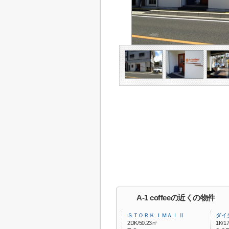
A-1 coffeeの近くの物件
ＳＴＯＲＫ ＩＭＡＩ Ⅱ
ダイ
2DK/50.23㎡
1K/1