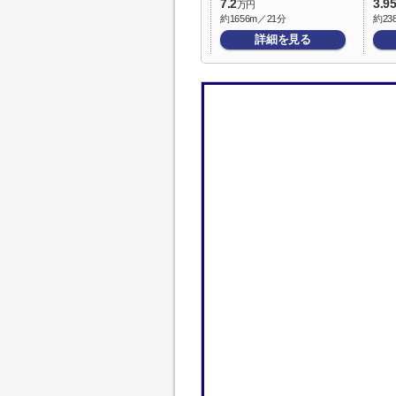
7.2
3.9
万円
約1656m／21分
約23
詳細を見る