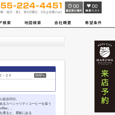
00
00
曜・祝日・第1、第3日曜(2、3月は水曜のみ)
２－２４
MAP
▼
ら徒歩20分。
あるスペシャリティコーヒーを扱う
offee」。
を通ると、看板にある