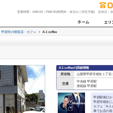
営業時間：
AM9:00～PM6:00(時間外・休日のご対応可能)
定休日：
水
甲府市の喫茶店・カフェ
>
A-1 coffee
A-1 coffeeの詳細情報
所在地
山梨県甲府市相生１丁目
中央線 甲府駅
交通
身延線 甲府駅
甲府駅南口か
甲府市相生に
カフェ「A-1 c
車でお店の前