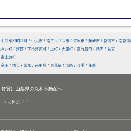
中巨摩郡昭和町
/
中央市
/
南アルプス市
/
笛吹市
/
韮崎市
/
都留市
/
南都留
上今井町
/
河西
/
下小河原町
/
上町
/
大里町
/
富竹新田
/
武田
/
若宮
富士急行
竜王
/
国母
/
常永
/
南甲府
/
東花輪
/
塩崎
/
金手
/
韮崎
、賃貸は山梨県の丸和不動産へ
－３ 丸和ビル1Ｆ