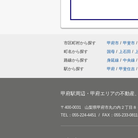
市区町村から探す
甲府市
/
甲斐市
/
町名から探す
国母
/
上石田
/
路線から探す
身延線
/
中央線
/
駅から探す
甲府
/
甲斐住吉
/
甲府駅周辺・甲府エリアの不動産
〒400-0031 山梨県甲府市丸の内２丁目８
TEL：055-224-4451 / FAX：055-233-0811