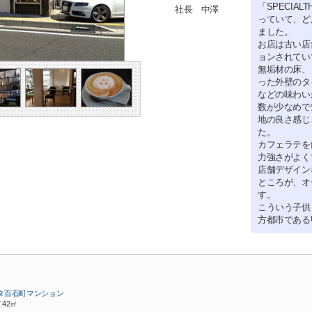
「SPECIAL
社長 中澤
っていて、ど
ました。
お店は古い店
ョンされてい
無垢材の床、
った外壁のタ
などの味わい
数が少なめで
地の良さ感じ
た。
カフェラテを
力強さがよく
店舗デザイン
ところが、オ
す。
こういう子供
方都市である
タ百石町マンション
7.42㎡