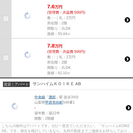
ABCDE」です。できるだけ早め...
7.6
万
円
(管理費・共益費 500円)
敷：-｜礼：2万円
所在階：2階
間取り：2LDK
面積：55.44㎡
7.8
万
円
(管理費・共益費 500円)
敷：-｜礼：2万円
所在階：2階
間取り：2LDK
面積：62.10㎡
サンハイムＫＯＩＫＥ AB
賃貸｜アパート
中央線
「
酒折
」駅 徒歩34分
山梨県
甲府市
向町
546番1
-
築年数：築22年
階数：2階建
こちらの物件はアパートです。ぜひ一度見ていただきたい、「サンハイムKOIKE
AB」です。移住を検討しているなら、丸和不動産までご連絡をお待ちしておりま