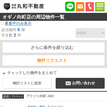
MENU
オギノ向町店の周辺物件一覧
募集中のみ表示
6
該当物件
棟
2
空き数
件
さらに条件を絞り込む
物件リクエスト
チェックした物件をまとめて
検討リストに追加
お問い合わせ
アクジス向町 ABC
賃貸｜アパート
中央線
「
酒折
」駅 徒歩33分