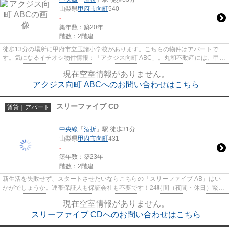
山梨県
甲府市
向町
540
-
築年数：築20年
階数：2階建
徒歩13分の場所に甲府市立玉諸小学校があります。こちらの物件はアパートで
す。気になるイチオシ物件情報：「アクジス向町 ABC」。丸和不動産には、甲府
市エリアの賃貸情報が豊富です...
現在空室情報がありません。
アクジス向町 ABCへのお問い合わせはこちら
スリーファイブ CD
賃貸｜アパート
中央線
「
酒折
」駅 徒歩31分
山梨県
甲府市
向町
431
-
築年数：築23年
階数：2階建
新生活を失敗せず、スタートさせたいならこちらの「スリーファイブ AB」はい
かがでしょうか。連帯保証人も保証会社も不要です！24時間（夜間・休日）緊急
対応コールセンター設置・温水...
現在空室情報がありません。
スリーファイブ CDへのお問い合わせはこちら