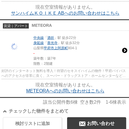
す。当社では中央線酒折から...
現在空室情報がありません。
サンハイムＫＯＩＫＥ ABへのお問い合わせはこちら
METEORA
賃貸｜アパート
中央線
「
酒折
」駅 徒歩22分
身延線
「
善光寺
」駅 徒歩32分
山梨県
甲府市
上阿原町
804-1
-
築年数：築7年
階数：2階建
好評のインターネット無料を導入！待望のセキスイハイムの物件！甲府バイパス
へのアクセスが非常に良く、スーパー・ドラッグストア・ホームセンターなどが
出展しているグリーンタウン...
現在空室情報がありません。
METEORAへのお問い合わせはこちら
該当公開件数
6
棟 空き数
2
件
1-6
棟表示
チェックした物件をまとめて
検討リストに追加
お問い合わせ