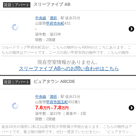
スリーファイブ AB
賃貸｜アパート
中央線
「
酒折
」駅 徒歩31分
山梨県
甲府市
向町
431
-
築年数：築23年
階数：2階建
ツルハドラッグ甲府向町店が、こちらの物件から490mのところにあります。こ
ちらの物件はアパートです。ニーズの高い甲府市内の物件です。こちらの物件の
詳細情報など、気になる点がご...
現在空室情報がありません。
スリーファイブ ABへのお問い合わせはこちら
ピュアタウン ABCDE
賃貸｜アパート
中央線
「
酒折
」駅 徒歩21分
山梨県
甲府市
国玉町
452番1
7.6
7.8
万円～
万円
築年数：築22年 ｜募集中：
2室
階数：2階建
徒歩16分の場所に(私立)山梨学院大学附属小学校があります。こちらの物件はア
パートです。最上階の物件です。ぜひ一度見ていただきたい、「ピュアタウン