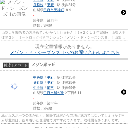
身延線
「
甲府
」駅 徒歩24分
山梨県
甲府市
天神町
18-9
-
築年数：築13年
階数：3階建
山梨大学関係者の方決めていいかもしれません！！■２０１３年完成■ 山梨大学
徒歩２分 オートロック付きマンション「メゾン・ド・シーズンズⅡ」！山梨大
学近くで家賃、設備内容等これ...
現在空室情報がありません。
メゾン・ド・シーズンズⅡへのお問い合わせはこちら
メゾン緑ヶ丘
賃貸｜アパート
中央線
「
甲府
」駅 徒歩25分
身延線
「
甲府
」駅 徒歩25分
中央線
「
竜王
」駅 徒歩69分
山梨県
甲府市
緑が丘
２丁目6-11
-
築年数：築23年
階数：2階建
緑が丘スポーツ公園が近く、閑静で緑豊かな立地が魅力ではないでしょうか？甲
府駅北側は、落ち着いた住環境でおすすめできます。幼稚園も多くあります。三
井ホーム施工。１、２階を使...