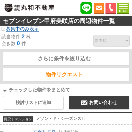
MENU
セブンイレブン甲府美咲店の周辺物件一覧
募集中のみ表示
2
該当物件
棟
0
空き数
件
さらに条件を絞り込む
物件リクエスト
チェックした物件をまとめて
検討リストに追加
お問い合わせ
メゾン・ド・シーズンズⅡ
賃貸｜マンション
中央線
「
甲府
」駅 徒歩24分