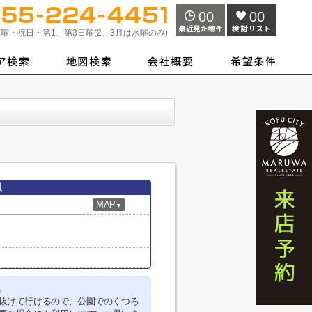
00
00
曜・祝日・第1、第3日曜(2、3月は水曜のみ)
報
MAP
▼
。
抜けて行けるので、公園でのくつろ