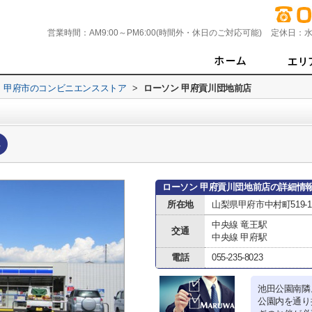
営業時間：
AM9:00～PM6:00(時間外・休日のご対応可能)
定休日：
水
甲府市のコンビニエンスストア
>
ローソン 甲府貢川団地前店
へ
ローソン 甲府貢川団地前店の詳細情
所在地
山梨県甲府市中村町519-1
中央線 竜王駅
交通
中央線 甲府駅
電話
055-235-8023
池田公園南隣
公園内を通り