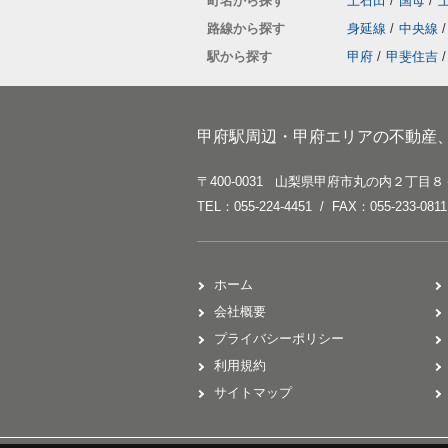
町名から探す
上石田
/
国母
/
路線から探す
身延線
/
中央線
/
駅から探す
甲府
/
甲斐住吉
/
甲府駅周辺・甲府エリアの不動産
〒400-0031 山梨県甲府市丸の内２丁目８
TEL：055-224-4451 / FAX：055-233-0811
ホーム
会社概要
プライバシーポリシー
利用規約
サイトマップ