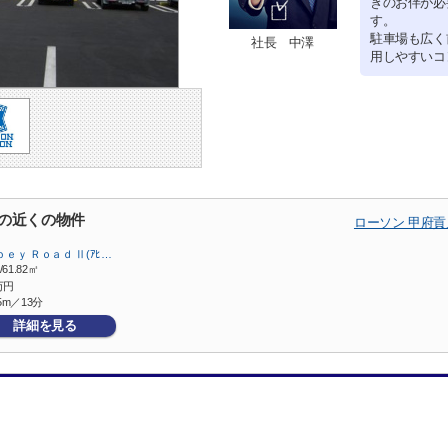
ぎのお伴が必
す。
駐車場も広く
社長 中澤
用しやすいコ
店の近くの物件
ローソン 甲府
ｅｙ Ｒｏａｄ Ⅱ(ｱﾋ…
/61.82㎡
万円
5m／13分
詳細を見る