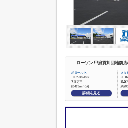
ローソン 甲府貢川団地前
ボヌール Ｋ
Ａｂｂ
1LDK/48.38㎡
2LDK
7.8
8.5
万円
約413m／6分
約99
詳細を見る