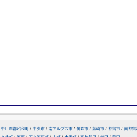
中巨摩郡昭和町
/
中央市
/
南アルプス市
/
笛吹市
/
韮崎市
/
都留市
/
南都留