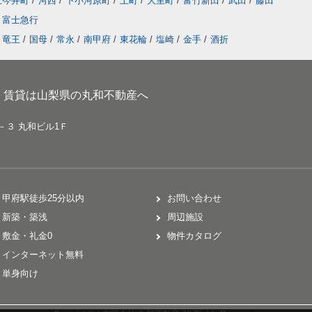
上今井町
/
河西
/
下小河原町
/
上町
/
大里町
/
富竹新田
/
武田
/
藤田
富士急行
竜王
/
国母
/
常永
/
南甲府
/
東花輪
/
塩崎
/
金手
/
酒折
、賃貸は山梨県の丸和不動産へ
－３ 丸和ビル1Ｆ
甲府駅徒歩25分以内
お問い合わせ
新築・築浅
周辺施設
敷金・礼金0
物件カタログ
インターネット無料
単身向け