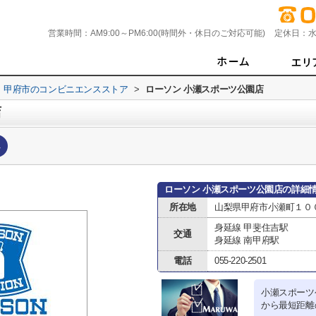
営業時間：
AM9:00～PM6:00(時間外・休日のご対応可能)
定休日：
水
甲府市のコンビニエンスストア
>
ローソン 小瀬スポーツ公園店
店
へ
ローソン 小瀬スポーツ公園店の詳細
所在地
山梨県甲府市小瀬町１０
身延線 甲斐住吉駅
交通
身延線 南甲府駅
電話
055-220-2501
小瀬スポーツ
から最短距離