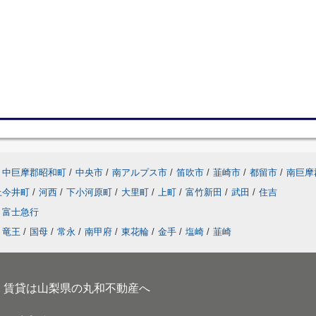
中巨摩郡昭和町
/
中央市
/
南アルプス市
/
笛吹市
/
韮崎市
/
都留市
/
南巨摩
上今井町
/
河西
/
下小河原町
/
大里町
/
上町
/
富竹新田
/
武田
/
住吉
富士急行
竜王
/
国母
/
常永
/
南甲府
/
東花輪
/
金手
/
塩崎
/
韮崎
、賃貸は山梨県の丸和不動産へ