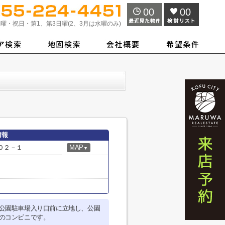
00
00
曜・祝日・第1、第3日曜(2、3月は水曜のみ)
情報
０２－１
MAP
▼
公園駐車場入り口前に立地し、公園
のコンビニです。