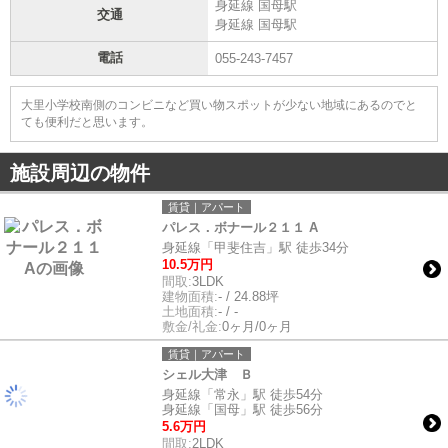
身延線 国母駅
交通
身延線 国母駅
電話
055-243-7457
大里小学校南側のコンビニなど買い物スポットが少ない地域にあるのでと
ても便利だと思います。
施設周辺の物件
賃貸｜アパート
パレス．ボナール２１１ A
身延線「甲斐住吉」駅 徒歩34分
10.5万円
間取:
3LDK
建物面積:
- / 24.88坪
土地面積:
- / -
敷金/礼金:
0ヶ月/0ヶ月
賃貸｜アパート
シェル大津 Ｂ
身延線「常永」駅 徒歩54分
身延線「国母」駅 徒歩56分
5.6万円
間取:
2LDK