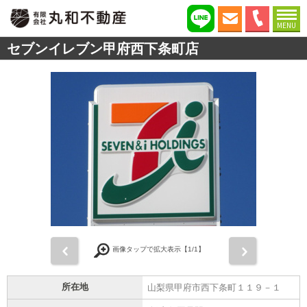
MENU
セブンイレブン甲府西下条町店
前
次
画像タップで拡大表示【
1
/1】
所在地
山梨県甲府市西下条町１１９－１