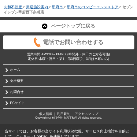
丸和不動産
>
周辺施設案内
>
甲府市
>
甲府市のコンビニエンスストア
>
セブン
イレブン甲府西下条町店
ページトップに戻る
電話でお問い合わせする
営業時間:AM9:00～PM6:00(時間外・休日のご対応可能)
定休日:水曜・祝日・第1、第3日曜(2、3月は水曜のみ)
ホーム
会社概要
お問合せ
PCサイト
個人情報
｜
利用規約
｜
アクセスマップ
Copyright(c) 有限会社 丸和不動産 All rights reserved.
当サイトでは、お客様の当サイト利用状況把握、サービス向上検討を目的と
して、クッキー（Cookie）を使用しています。