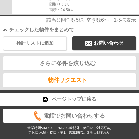
間取り：1K
面積：24.50㎡
該当公開件数
5
棟 空き数
6
件
1-5
棟表示
チェックした物件をまとめて
検討リストに追加
お問い合わせ
さらに条件を絞り込む
物件リクエスト
ページトップに戻る
電話でお問い合わせする
営業時間:AM9:00～PM6:00(時間外・休日のご対応可能)
定休日:水曜・祝日・第1、第3日曜(2、3月は水曜のみ)