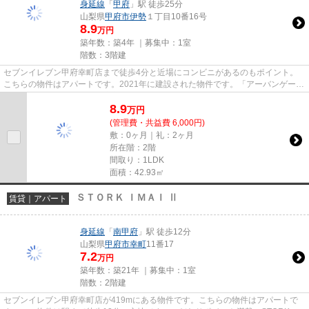
身延線
「
甲府
」駅 徒歩25分
山梨県
甲府市
伊勢
１丁目10番16号
8.9
万円
築年数：築4年 ｜募集中：
1室
階数：3階建
セブンイレブン甲府幸町店まで徒歩4分と近場にコンビニがあるのもポイント。
こちらの物件はアパートです。2021年に建設された物件です。「アーバンゲート
Ⅱ」のここがイチオシ。甲府市...
8.9
万
円
(管理費・共益費 6,000円)
敷：0ヶ月｜礼：2ヶ月
所在階：2階
間取り：1LDK
面積：42.93㎡
ＳＴＯＲＫ ＩＭＡＩ Ⅱ
賃貸｜アパート
身延線
「
南甲府
」駅 徒歩12分
山梨県
甲府市
幸町
11番17
7.2
万円
築年数：築21年 ｜募集中：
1室
階数：2階建
セブンイレブン甲府幸町店が419mにある物件です。こちらの物件はアパートで