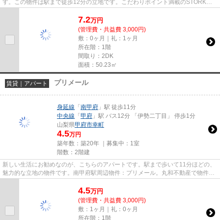
す。この物件は駅まで徒歩12分の立地です。こだわりポイント満載のSTORK
IMAI Ⅱ。どういった設備が必要で、...
7.2
万
円
(管理費・共益費 3,000円)
敷：0ヶ月｜礼：1ヶ月
所在階：1階
間取り：2DK
面積：50.23㎡
プリメール
賃貸｜アパート
身延線
「
南甲府
」駅 徒歩11分
中央線
「
甲府
」駅 バス12分 「伊勢二丁目」 停歩1分
山梨県
甲府市
幸町
4.5
万円
築年数：築20年 ｜募集中：
1室
階数：2階建
新しい生活にお勧めなのが、こちらのアパートです。駅まで歩いて11分ほどの、
魅力的な立地の物件です。南甲府駅周辺物件：プリメール。丸和不動産で物件探
しを始めませんか。お客様の...
4.5
万
円
(管理費・共益費 3,000円)
敷：1ヶ月｜礼：0ヶ月
所在階：1階