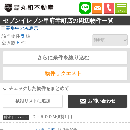
MENU
セブンイレブン甲府幸町店の周辺物件一覧
募集中のみ表示
5
該当物件
棟
6
空き数
件
さらに条件を絞り込む
物件リクエスト
チェックした物件をまとめて
検討リストに追加
お問い合わせ
Ｄ－ＲＯＯＭ伊勢1丁目
賃貸｜アパート
中央線
「
甲府
」駅 徒歩26分