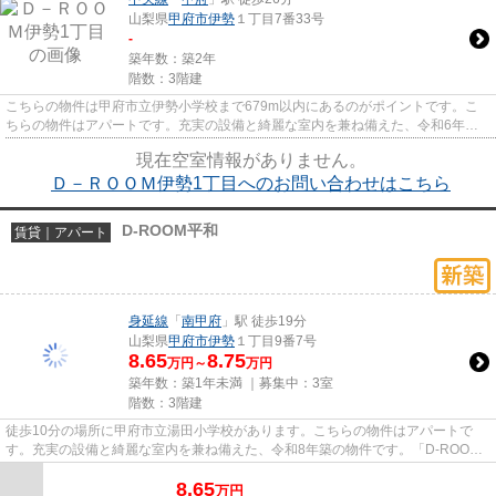
山梨県
甲府市
伊勢
１丁目7番33号
-
築年数：築2年
階数：3階建
こちらの物件は甲府市立伊勢小学校まで679m以内にあるのがポイントです。こ
ちらの物件はアパートです。充実の設備と綺麗な室内を兼ね備えた、令和6年築
の物件です。ぜひ一度見ていただ...
現在空室情報がありません。
Ｄ－ＲＯＯＭ伊勢1丁目へのお問い合わせはこちら
D-ROOM平和
賃貸｜アパート
身延線
「
南甲府
」駅 徒歩19分
山梨県
甲府市
伊勢
１丁目9番7号
8.65
8.75
万円～
万円
築年数：築1年未満 ｜募集中：
3室
階数：3階建
徒歩10分の場所に甲府市立湯田小学校があります。こちらの物件はアパートで
す。充実の設備と綺麗な室内を兼ね備えた、令和8年築の物件です。「D-ROOM
平和」の物件情報をお探しならお気...
8.65
万
円