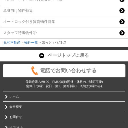
単身向け物件特集
オートロック付き賃貸物件特集
スタッフ特選物件①
丸和不動産
>
物件一覧
>
ほっと ハピネス
ページトップに戻る
電話でお問い合わせする
営業時間:AM9:00～PM6:00(時間外・休日のご対応可能)
定休日:水曜・祝日・第1、第3日曜(2、3月は水曜のみ)
ホーム
会社概要
お問合せ
PCサイト