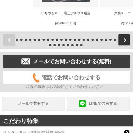
いちやまマート竜王アルプス通店
業務スーパ
約966m／13分
約1280
前
メールでお問い合わせする(無料)
電話でお問い合わせする
現況の確認はお気軽にお問い合わせください。
メールで共有する
LINEで共有する
こだわり特集
インターネット無料の賃貸物件特集