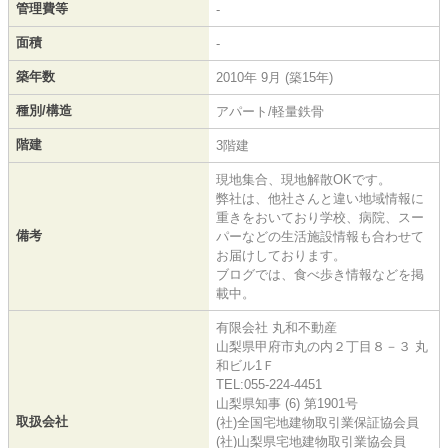
管理費等
-
面積
-
築年数
2010年 9月 (築15年)
種別/構造
アパート/軽量鉄骨
階建
3階建
現地集合、現地解散OKです。
弊社は、他社さんと違い地域情報に
重きをおいており学校、病院、スー
備考
パーなどの生活施設情報も合わせて
お届けしております。
ブログでは、食べ歩き情報などを掲
載中。
有限会社 丸和不動産
山梨県甲府市丸の内２丁目８－３ 丸
和ビル1Ｆ
TEL:055-224-4451
山梨県知事 (6) 第1901号
取扱会社
(社)全国宅地建物取引業保証協会員
(社)山梨県宅地建物取引業協会員