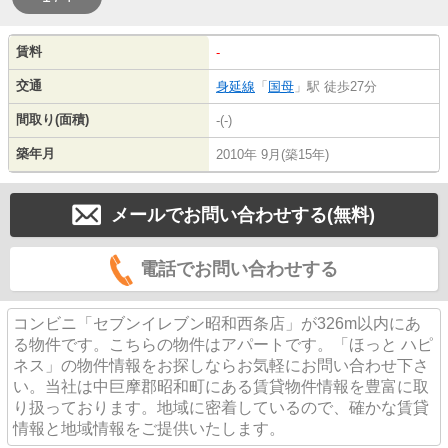
賃料
-
交通
身延線
「
国母
」駅 徒歩27分
間取り(面積)
-(-)
築年月
2010年 9月(築15年)
メールでお問い合わせする(無料)
電話でお問い合わせする
コンビニ「セブンイレブン昭和西条店」が326m以内にあ
る物件です。こちらの物件はアパートです。「ほっと ハピ
ネス」の物件情報をお探しならお気軽にお問い合わせ下さ
い。当社は中巨摩郡昭和町にある賃貸物件情報を豊富に取
り扱っております。地域に密着しているので、確かな賃貸
情報と地域情報をご提供いたします。