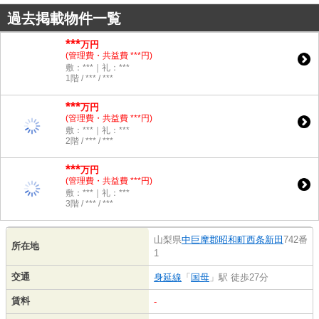
過去掲載物件一覧
***
万円
(管理費・共益費 ***円)
敷：***｜礼：***
1階 / *** / ***
***
万円
(管理費・共益費 ***円)
敷：***｜礼：***
2階 / *** / ***
***
万円
(管理費・共益費 ***円)
敷：***｜礼：***
3階 / *** / ***
山梨県
中巨摩郡昭和町
西条新田
742番
所在地
1
交通
身延線
「
国母
」駅 徒歩27分
賃料
-