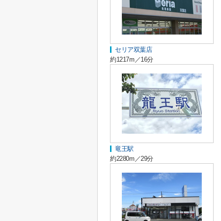
セリア双葉店
約1217m／16分
竜王駅
約2280m／29分