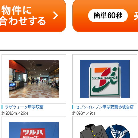
ラザウォーク甲斐双葉
セブンイレブン甲斐双葉赤坂台店
約2016m／26分
約698m／9分