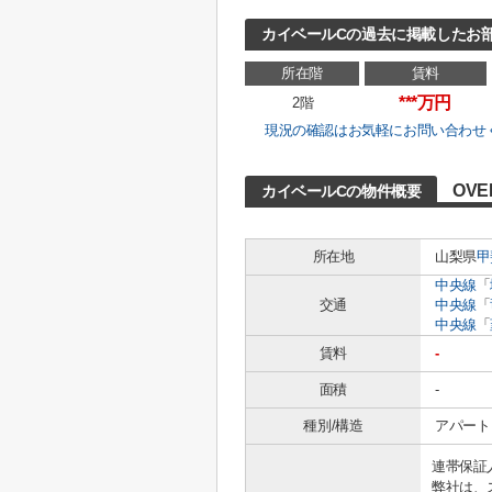
カイベールCの過去に掲載したお
所在階
賃料
***万円
2階
現況の確認はお気軽にお問い合わせ
OVE
カイベールCの物件概要
所在地
山梨県
甲
中央線
「
交通
中央線
「
中央線
「
賃料
-
面積
-
種別/構造
アパート 
連帯保証
弊社は、