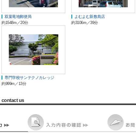
双葉竜地郵便局
よむよむ新敷島店
約1548m／20分
約3106m／39分
専門学校サンテクノカレッジ
約999m／13分
contact us