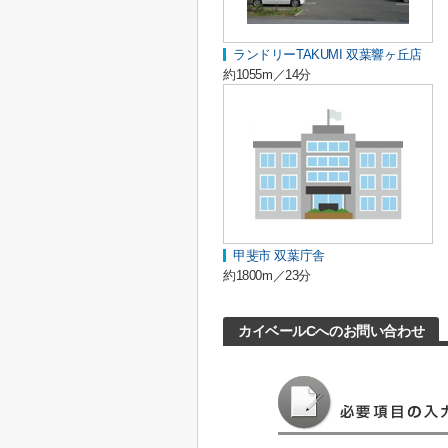
ランドリーTAKUMI 双葉響ヶ丘店
約1055m／14分
甲斐市 双葉庁舎
約1800m／23分
カイベールCへのお問い合わせ