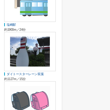
塩崎駅
約1900m／24分
ダイトースターレーン双葉
約1127m／15分