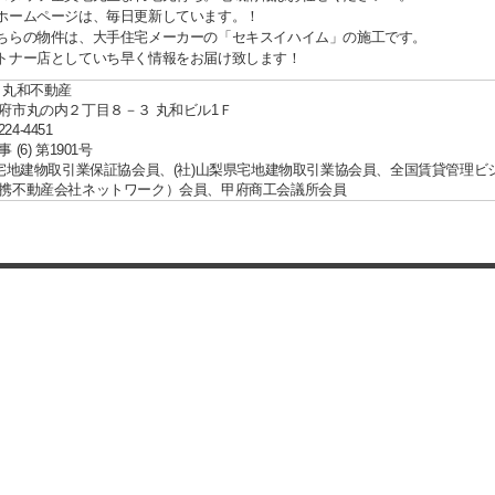
ホームページは、毎日更新しています。！
ちらの物件は、大手住宅メーカーの「セキスイハイム」の施工です。
トナー店としていち早く情報をお届け致します！
 丸和不動産
府市丸の内２丁目８－３ 丸和ビル1Ｆ
224-4451
(6) 第1901号
国宅地建物取引業保証協会員、(社)山梨県宅地建物取引業協会員、全国賃貸管理ビ
携不動産会社ネットワーク）会員、甲府商工会議所会員