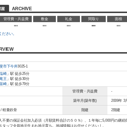
ARCHIVE
部屋
管理費・共益費
敷金
礼金
間取り
面積
***
***
***
***
***
ください。
RVIEW
斐市
下今井
3025-1
塩崎
」駅 徒歩25分
竜王
」駅 徒歩30分
韮崎
」駅 徒歩79分
管理費・共益費
-
築年月(築年数)
2009年 3
/ 軽量鉄骨
階建
2階建
人不要の保証会社加入必須（月額賃料合計の５０％）、１年毎に5,000円の継続
スタッフ全員地元生まれ地元育ち。地域情報はお任せください！。