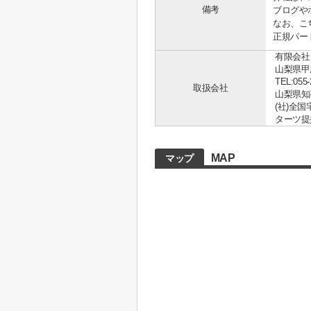
備考
ブログや
なお、こ
正規パー
有限会社
山梨県甲
TEL:055-
取扱会社
山梨県知事 
(社)全
ターツ提
MAP
マップ