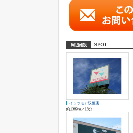
SPOT
周辺施設
イッツモア双葉店
約1389m／18分