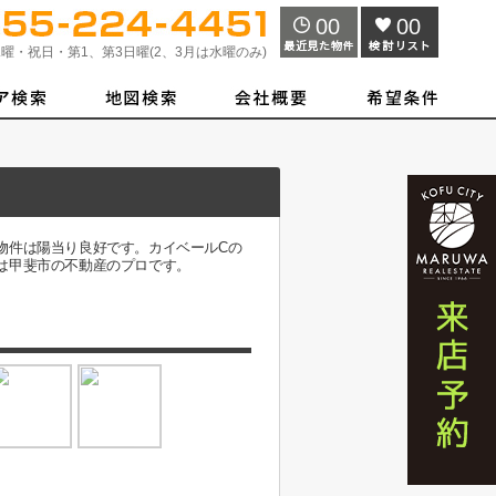
00
00
曜・祝日・第1、第3日曜(2、3月は水曜のみ)
物件は陽当り良好です。カイベールCの
は甲斐市の不動産のプロです。