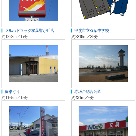
ツルハドラッグ双葉響が丘店
甲斐市立双葉中学校
約1282m／17分
約2218m／28分
食彩ぐう
赤坂台総合公園
約1165m／15分
約431m／6分