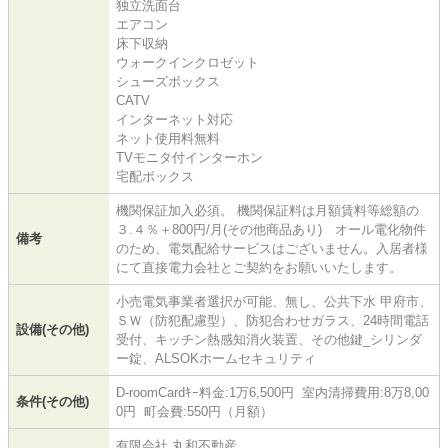
独立洗面台
エアコン
床下収納
ウォークインクロゼット
シューズボックス
CATV
インターネット対応
ネット使用料無料
TVモニタ付インターホン
宅配ボックス
機関保証加入必須。 機関保証料は月額賃料等総額の
３.４％＋800円/月(その他商品あり) オール電化物件
備考
のため、電気配給サービスはございません。入居者様
にて直接電力会社とご契約をお願いいたします。
小売電気事業者選択が可能、無し、公共下水 甲府市、
ＳＷ（防犯配慮型）、防犯合わせガラス、24時間電話
設備(その他)
受付、キッチン熱感知消火装置、その他鍵_シリンダ
ー錠、ALSOKホームセキュリティ
D-roomCardｷｰ料金:1万6,500円 室内清掃費用:8万8,00
条件(その他)
0円 町会費:550円（月額）
有限会社 丸和不動産