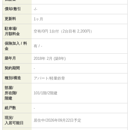
償却/敷引
-/-
更新料
1ヶ月
駐車場/
空有/0円 1台付（2台目有 2,200円）
月額料金
保険加入 / 料
有 / -
金
築年月
2018年 2月 (築8年)
契約期間
-
種別/構造
アパート/軽量鉄骨
部屋/
所在階/
101/1階/2階建
階建
総戸数
-
現況/
居住中/2026年09月22日予定
入居可能日