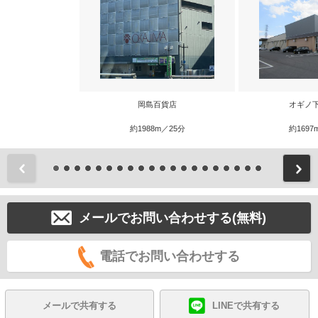
岡島百貨店
オギノ
約1988m／25分
約1697
前
メールでお問い合わせする(無料)
電話でお問い合わせする
メールで共有する
LINEで共有する