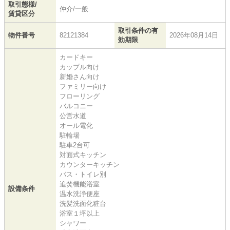
取引態様/
仲介/一般
賃貸区分
取引条件の有
物件番号
82121384
2026年08月14日
効期限
カードキー
カップル向け
新婚さん向け
ファミリー向け
フローリング
バルコニー
公営水道
オール電化
駐輪場
駐車2台可
対面式キッチン
カウンターキッチン
バス・トイレ別
追焚機能浴室
設備条件
温水洗浄便座
洗髪洗面化粧台
浴室１坪以上
シャワー