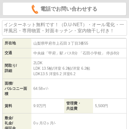
電話でお問い合わせする
インターネット無料です！（D.U-NET）・オール電化・一
坪風呂・専用物置・対面キッチン・室内物干し付き！
所在地
山梨県
甲府市
上石田
３丁目3番55
交通
中央線
「
甲府
」駅 バス8分 「石田小学校」 停歩8分
2LDK
間取り/
LDK 13.5帖
/
洋室 6.2帖
/
洋室 6.2帖
詳細
LDK13.5 洋室6.2 洋室6.2
面積/
バルコニー面
64.58㎡/-
積
管理費・
賃料
9.9万円
5,500円
共益費
敷金/
礼金/
0ヶ月/2ヶ月/-
保証金