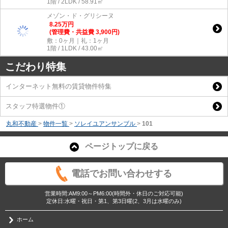
1階 / 2LDK / 58.91㎡
メゾン・ド・グリシーヌ
8.25
万
円
(管理費・共益費 3,900円)
敷：0ヶ月｜礼：1ヶ月
1階 / 1LDK / 43.00㎡
こだわり特集
インターネット無料の賃貸物件特集
スタッフ特選物件①
丸和不動産
>
物件一覧
>
ソレイユアンサンブル
>
101
ページトップに戻る
電話でお問い合わせする
営業時間:AM9:00～PM6:00(時間外・休日のご対応可能)
定休日:水曜・祝日・第1、第3日曜(2、3月は水曜のみ)
ホーム