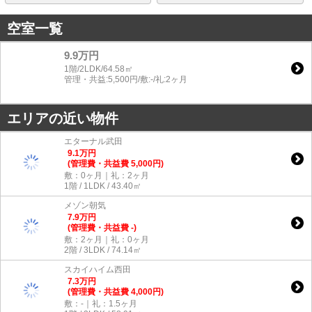
空室一覧
9.9万円
1階/2LDK/64.58㎡
管理・共益:5,500円/敷:-/礼:2ヶ月
エリアの近い物件
エターナル武田
9.1
万
円
(管理費・共益費 5,000円)
敷：0ヶ月｜礼：2ヶ月
1階 / 1LDK / 43.40㎡
メゾン朝気
7.9
万
円
(管理費・共益費 -)
敷：2ヶ月｜礼：0ヶ月
2階 / 3LDK / 74.14㎡
スカイハイム西田
7.3
万
円
(管理費・共益費 4,000円)
敷：-｜礼：1.5ヶ月