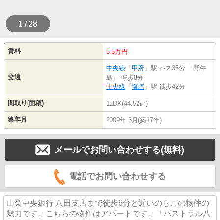
1 / 28
賃料
5.5万円
中央線
「
甲府
」駅 バス35分 「野牛
交通
島」 停歩8分
中央線
「
塩崎
」駅 徒歩42分
間取り(面積)
1LDK(44.52㎡)
築年月
2009年 3月(築17年)
メールでお問い合わせする(無料)
電話でお問い合わせする
山梨中央銀行 八田支店まで徒歩6分と近いのもこの物件の
魅力です。こちらの物件はアパートです。「パストラル八