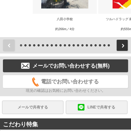
八田小学校
ツルハドラッグ 
約266m／4分
約555
前
メールでお問い合わせする(無料)
電話でお問い合わせする
現況の確認はお気軽にお問い合わせください。
メールで共有する
LINEで共有する
こだわり特集