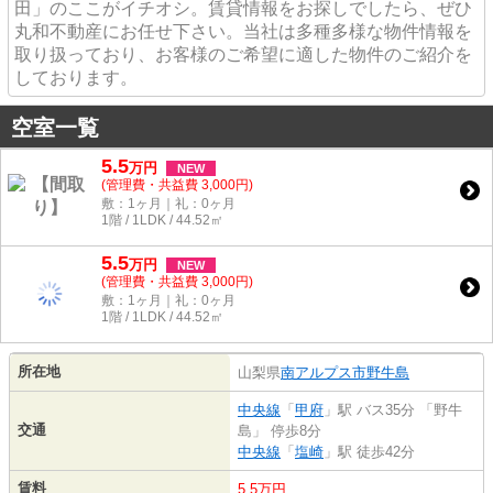
田」のここがイチオシ。賃貸情報をお探しでしたら、ぜひ
丸和不動産にお任せ下さい。当社は多種多様な物件情報を
取り扱っており、お客様のご希望に適した物件のご紹介を
しております。
空室一覧
5.5
万
円
NEW
(管理費・共益費 3,000円)
敷：1ヶ月｜礼：0ヶ月
1階 / 1LDK / 44.52㎡
5.5
万
円
NEW
(管理費・共益費 3,000円)
敷：1ヶ月｜礼：0ヶ月
1階 / 1LDK / 44.52㎡
所在地
山梨県
南アルプス市
野牛島
中央線
「
甲府
」駅 バス35分 「野牛
交通
島」 停歩8分
中央線
「
塩崎
」駅 徒歩42分
賃料
5.5万円