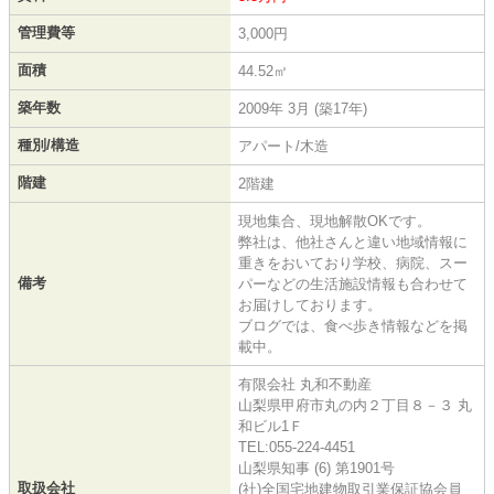
管理費等
3,000円
面積
44.52㎡
築年数
2009年 3月 (築17年)
種別/構造
アパート/木造
階建
2階建
現地集合、現地解散OKです。
弊社は、他社さんと違い地域情報に
重きをおいており学校、病院、スー
備考
パーなどの生活施設情報も合わせて
お届けしております。
ブログでは、食べ歩き情報などを掲
載中。
有限会社 丸和不動産
山梨県甲府市丸の内２丁目８－３ 丸
和ビル1Ｆ
TEL:055-224-4451
山梨県知事 (6) 第1901号
取扱会社
(社)全国宅地建物取引業保証協会員