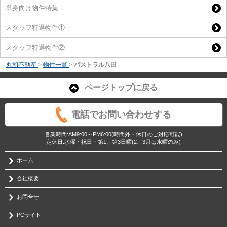
単身向け物件特集
スタッフ特選物件①
スタッフ特選物件②
丸和不動産
>
物件一覧
>
パストラル八田
ページトップに戻る
電話でお問い合わせする
営業時間:AM9:00～PM6:00(時間外・休日のご対応可能)
定休日:水曜・祝日・第1、第3日曜(2、3月は水曜のみ)
ホーム
会社概要
お問合せ
PCサイト