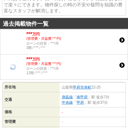
で楽々にできます。物件探しの時の不安や疑問を知識の豊
富なスタッフが解消します。
過去掲載物件一覧
***
万円
(管理費・共益費 ***円)
ローンの目安：***/月
3階 / *** / ***
***
万円
(管理費・共益費 ***円)
ローンの目安：***/月
12階 / *** / ***
所在地
山梨県
甲府市
幸町
22-25
身延線
「
南甲府
」駅 徒歩7分
交通
中央線
「
甲府
」駅 徒歩37分
価格
-
管理費
-