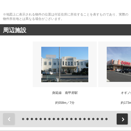
※地図上に表示される物件の位置は付近住所に所在することを表すものであり、実際の
物件所在地とは異なる場合がございます。
周辺施設
身延線 南甲府駅
オギノ
約558m／7分
約173
前