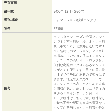
専有面積
-
築年数
2005年 12月 (築20年)
種別/構造
中古マンション/鉄筋コンクリート
階建
13階建
ポレスターシリーズの分譲マンショ
ンです！南甲府駅へ歩けます。甲府
駅は車で１０分と意外と近いです！
１３階建てのマンション。２台目駐
車場は、マンション前に５，０００
円。ニーズの高いオートロック付。
便利な宅配ボックスのあるマンショ
ンがとても便利です。日々の買い物
もオギノ伊勢店があるので楽々にで
きます。地元で人気のスーパーで
す。グレードの高いゆとりある設備
備考
と間取が魅力。高いセキュリティ力
を誇るＴＶインターホン付、オート
ロック物件はこちらです。物件探し
の時の不安や疑問を知識の豊富なス
タッフが解消します。甲府市や身延