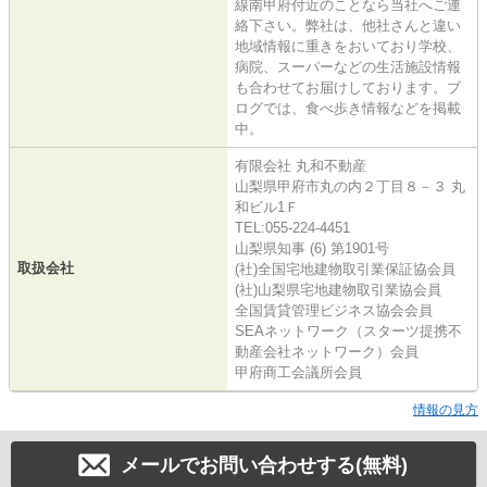
線南甲府付近のことなら当社へご連
絡下さい。弊社は、他社さんと違い
地域情報に重きをおいており学校、
病院、スーパーなどの生活施設情報
も合わせてお届けしております。ブ
ログでは、食べ歩き情報などを掲載
中。
有限会社 丸和不動産
山梨県甲府市丸の内２丁目８－３ 丸
和ビル1Ｆ
TEL:055-224-4451
山梨県知事 (6) 第1901号
取扱会社
(社)全国宅地建物取引業保証協会員
(社)山梨県宅地建物取引業協会員
全国賃貸管理ビジネス協会会員
SEAネットワーク（スターツ提携不
動産会社ネットワーク）会員
甲府商工会議所会員
情報の見方
メールでお問い合わせする(無料)