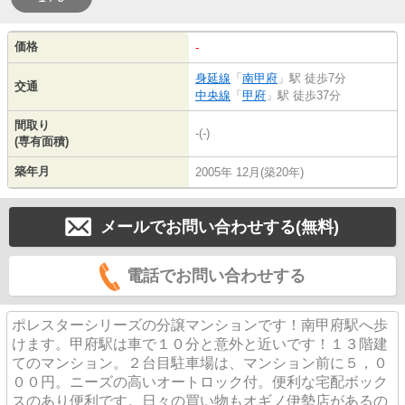
価格
-
身延線
「
南甲府
」駅 徒歩7分
交通
中央線
「
甲府
」駅 徒歩37分
間取り
-(-)
(専有面積)
築年月
2005年 12月(築20年)
メールでお問い合わせする(無料)
電話でお問い合わせする
ポレスターシリーズの分譲マンションです！南甲府駅へ歩
けます。甲府駅は車で１０分と意外と近いです！１３階建
てのマンション。２台目駐車場は、マンション前に５，０
００円。ニーズの高いオートロック付。便利な宅配ボック
スのあり便利です。日々の買い物もオギノ伊勢店があるの