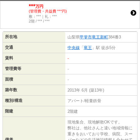
***
万円
(管理費・共益費 ***円)
敷：***｜礼：***
2階 / *** / ***
所在地
山梨県
甲斐市
竜王新町
384番3
交通
中央線
「
竜王
」駅 徒歩5分
賃料
-
管理費等
-
面積
-
築年数
2013年 6月 (築13年)
種別/構造
アパート/軽量鉄骨
階建
2階建
現地集合、現地解散OKです。
弊社は、他社さんと違い地域情報に
重きをおいており学校、病院、スー
備考
パーなどの生活施設情報も合わせて