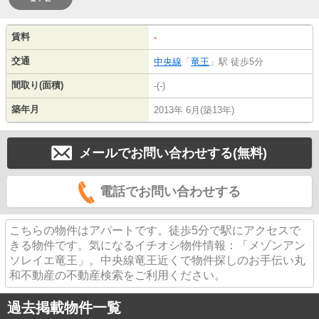
賃料
-
交通
中央線
「
竜王
」駅 徒歩5分
間取り(面積)
-(-)
築年月
2013年 6月(築13年)
メールでお問い合わせする(無料)
電話でお問い合わせする
こちらの物件はアパートです。徒歩5分で駅にアクセスで
きる物件です。気になるイチオシ物件情報：「メゾンアン
ソレイエ竜王」。中央線竜王近くで物件探しのお手伝い丸
和不動産の不動産検索をご利用ください。
過去掲載物件一覧