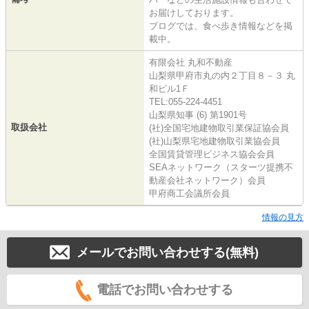
お届けしております。
ブログでは、食べ歩き情報などを掲
載中。
有限会社 丸和不動産
山梨県甲府市丸の内２丁目８－３ 丸
和ビル1Ｆ
TEL:055-224-4451
山梨県知事 (6) 第1901号
取扱会社
(社)全国宅地建物取引業保証協会員
(社)山梨県宅地建物取引業協会員
全国賃貸管理ビジネス協会会員
SEAネットワーク（スターツ提携不
動産会社ネットワーク）会員
甲府商工会議所会員
情報の見方
メールでお問い合わせする(無料)
電話でお問い合わせする