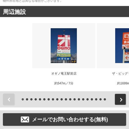
物件所在地とは異なる場合がございます。
周辺施設
オギノ竜王駅前店
ザ・ビッグ
約547m／7分
約1699
前
メールでお問い合わせする(無料)