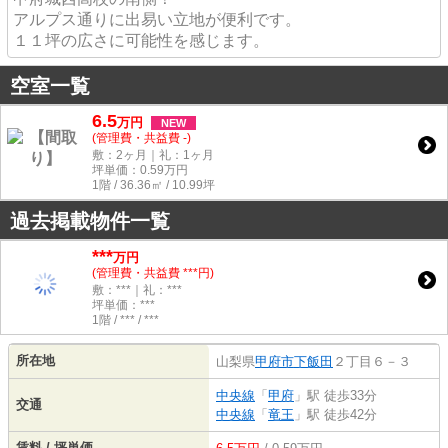
アルプス通りに出易い立地が便利です。
１１坪の広さに可能性を感じます。
空室一覧
6.5
万
円
NEW
(管理費・共益費 -)
敷：2ヶ月｜礼：1ヶ月
坪単価：
0.59
万円
1階 / 36.36㎡ / 10.99坪
過去掲載物件一覧
***
万円
(管理費・共益費 ***円)
敷：***｜礼：***
坪単価：***
1階 / *** / ***
所在地
山梨県
甲府市
下飯田
２丁目６－３
中央線
「
甲府
」駅 徒歩33分
交通
中央線
「
竜王
」駅 徒歩42分
賃料 / 坪単価