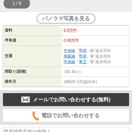
1 / 9
パノラマ写真を見る
賃料
6.5万円
坪単価
0.59万円
中央線
「
甲府
」駅 徒歩33分
交通
身延線
「
甲府
」駅 徒歩33分
中央線
「
竜王
」駅 徒歩42分
間取り(面積)
-(36.36㎡)
築年月
1985年 5月(築41年)
メールでお問い合わせする(無料)
電話でお問い合わせする
甲府城西高校の南側！