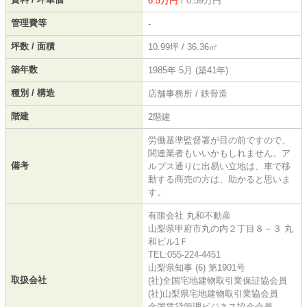
6.5万円
/ 0.59万円
管理費等
-
坪数 / 面積
10.99坪 / 36.36㎡
築年数
1985年 5月 (築41年)
種別 / 構造
店舗事務所 / 鉄骨造
階建
2階建
労働基準監督署が目の前ですので、
関連業者もいいかもしれません。ア
備考
ルプス通りに出易い立地は、車で移
動する商売の方は、助かると思いま
す。
有限会社 丸和不動産
山梨県甲府市丸の内２丁目８－３ 丸
和ビル1Ｆ
TEL:055-224-4451
山梨県知事 (6) 第1901号
取扱会社
(社)全国宅地建物取引業保証協会員
(社)山梨県宅地建物取引業協会員
全国賃貸管理ビジネス協会会員