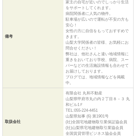
家主の自宅が近いのでしっかり生活
をサポートしてくれます。
病院関係者に人気の物件。
駐車場が広いので運転が不安の方も
安心！
女性の方に自信をもっておすすめで
備考
きます。
山梨大学関係者の皆様、お気軽にお
問合せください！
弊社は、他社さんと違い地域情報に
重きをおいており学校、病院、スー
パーなどの生活施設情報も合わせて
お届けしております。
ブログでは、地域情報などを掲載
中。
有限会社 丸和不動産
山梨県甲府市丸の内２丁目８－３ 丸
和ビル1Ｆ
TEL:055-224-4451
山梨県知事 (6) 第1901号
取扱会社
(社)全国宅地建物取引業保証協会員
(社)山梨県宅地建物取引業協会員
全国賃貸管理ビジネス協会会員