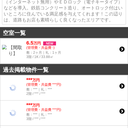
（インターネット無用）やＥＤロック（電子キータイプ）
などを導入。鉄筋コンクリート造り、オートロック付はい
いところに住んでいる満足感を与えてくれます！この辺り
は、道路もお店も素晴らしく良くなったエリアです。
空室一覧
6.5
万
円
NEW
(管理費・共益費 -)
敷：2ヶ月｜礼：1ヶ月
3階 / 1K / 33.88㎡
過去掲載物件一覧
***
万円
(管理費・共益費 ***円)
敷：***｜礼：***
2階 / *** / ***
***
万円
(管理費・共益費 ***円)
敷：***｜礼：***
3階 / *** / ***