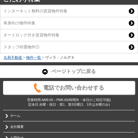
インターネット無料の賃貸物件特集
単身向け物件特集
オートロック付き賃貸物件特集
スタッフ特選物件①
丸和不動産
>
物件一覧
>
ヴィラ・ノルデＡ
ページトップに戻る
電話でお問い合わせする
営業時間:AM9:00～PM6:00(時間外・休日のご対応可能)
定休日:水曜・祝日・第1、第3日曜(2、3月は水曜のみ)
ホーム
会社概要
お問合せ