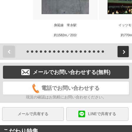
身延線 常永駅
イッツモ
約1582m／20分
約770
前
メールでお問い合わせする(無料)
電話でお問い合わせする
現況の確認はお気軽にお問い合わせください。
メールで共有する
LINEで共有する
こだわり特集