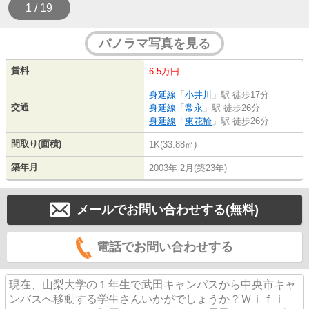
1 / 19
パノラマ写真を見る
賃料
6.5万円
身延線
「
小井川
」駅 徒歩17分
交通
身延線
「
常永
」駅 徒歩26分
身延線
「
東花輪
」駅 徒歩26分
間取り(面積)
1K(33.88㎡)
築年月
2003年 2月(築23年)
メールでお問い合わせする(無料)
電話でお問い合わせする
現在、山梨大学の１年生で武田キャンパスから中央市キャ
ンバスへ移動する学生さんいかがでしょうか？Ｗｉｆｉ