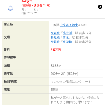
***
万円
(管理費・共益費 ***円)
敷：***｜礼：***
3階 / *** / ***
所在地
山梨県
中央市
下河東
3060-6
身延線
「
小井川
」駅 徒歩17分
交通
身延線
「
常永
」駅 徒歩26分
身延線
「
東花輪
」駅 徒歩26分
賃料
6.5万円
管理費等
-
面積
33.88㎡
築年数
2003年 2月 (築23年)
種別/構造
マンション/鉄筋コンクリート
階建
3階建
私が一人暮らしするなら、候補に入
れてしまう物件だと思います！