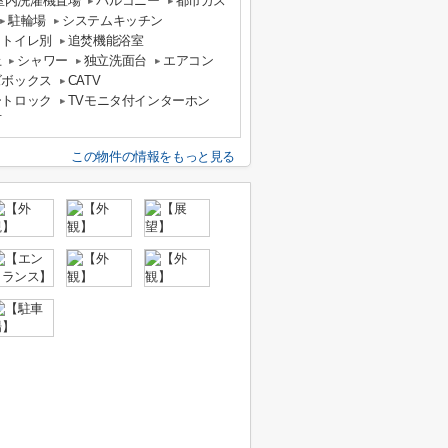
室内洗濯機置場
バルコニー
都市ガス
駐輪場
システムキッチン
・トイレ別
追焚機能浴室
上
シャワー
独立洗面台
エアコン
ズボックス
CATV
ートロック
TVモニタ付インターホン
可
この物件の情報をもっと見る