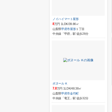
ノイハイマート屋形
8
万円 1LDK/39.86㎡
山梨県
甲府市
屋形
１丁目
中央線「甲府」駅 徒歩26分
ボヌール Ｋ
7.8
万円 1LDK/48.38㎡
山梨県
甲府市
金竹町
中央線「竜王」駅 徒歩32分