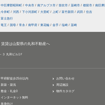
中巨摩郡昭和町
/
中央市
/
南アルプス市
/
笛吹市
/
韮崎市
/
都留市
/
南巨摩
上今井町
/
河西
/
下小河原町
/
大里町
/
上町
/
富竹新田
/
武田
/
住吉
富士急行
竜王
/
国母
/
常永
/
南甲府
/
東花輪
/
金手
/
塩崎
/
韮崎
、賃貸は山梨県の丸和不動産へ
－３ 丸和ビル1Ｆ
甲府駅徒歩25分以内
お問い合わせ
新築・築浅
周辺施設
敷金・礼金0
物件カタログ
インターネット無料
単身向け