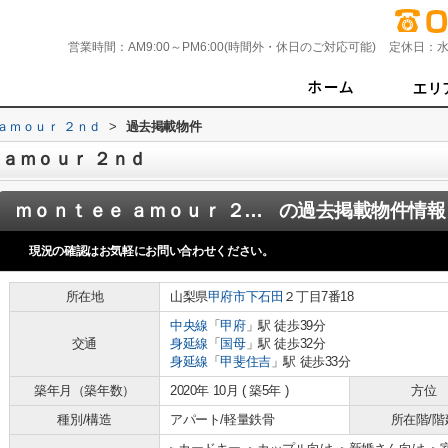
営業時間：
AM9:00～PM6:00(時間外・休日のご対応可能)
定休日：
水
ａｍｏｕｒ ２ｎｄ
>
過去掲載物件
ａｍｏｕｒ ２ｎｄ
ｍｏｎｔｅｅ ａｍｏｕｒ ２ｎｄ
の過去掲載物件情報
現況の確認はお気軽にお問い合わせください。
所在地
山梨県
甲府市
下石田
２丁目7番18
中央線
「
甲府
」駅 徒歩39分
交通
身延線
「
国母
」駅 徒歩32分
身延線
「
甲斐住吉
」駅 徒歩33分
築年月（築年数）
2020年 10月 ( 築5年 )
方位
種別/構造
アパート/軽量鉄骨
所在階/階