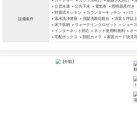
カードキー
カップル向け
新婚さん向け
公営水道
公共下水
電気有
照明器具付き
対面式キッチン
カウンターキッチン
バス
温水洗浄便座
洗髪洗面化粧台
浴室１坪以
設備条件
床下収納
ウォークインクロゼット
シュー
インターネット対応
ネット使用料無料
オ
宅配ボックス
防犯カメラ
家賃カード決済