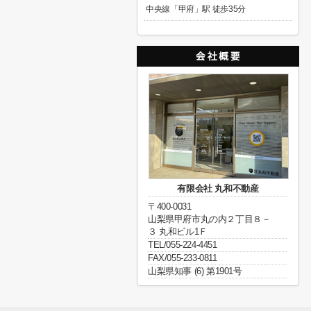
中央線「甲府」駅 徒歩35分
有限会社 丸和不動産
〒400-0031
山梨県甲府市丸の内２丁目８－
３ 丸和ビル1Ｆ
TEL/055-224-4451
FAX/055-233-0811
山梨県知事 (6) 第1901号