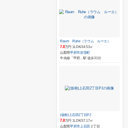
Raum Ruhe（ラウム ルーエ）
7.8
万円 1LDK/34.53㎡
山梨県
甲府市
岩窪町
中央線「甲府」駅 徒歩31分
(仮称)上石田2丁目PJ
7.8
万円 1LDK/37.17㎡
山梨県
甲府市
上石田
２丁目