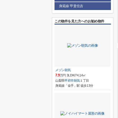
身延線 甲斐住吉
この物件を見た方へのお勧め物件
メゾン朝気
7.9
万円 3LDK/74.14㎡
山梨県
甲府市
朝気
１丁目
身延線「金手」駅 徒歩13分