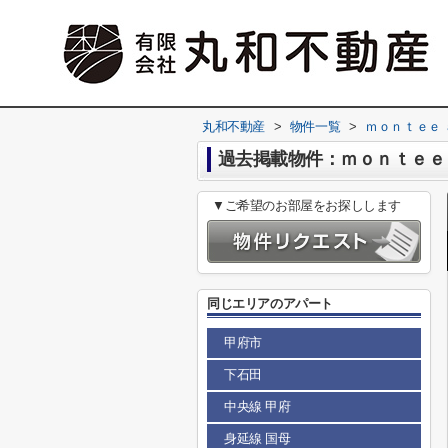
丸和不動産
>
物件一覧
>
ｍｏｎｔｅｅ 
過去掲載物件：ｍｏｎｔｅｅ 
▼ご希望のお部屋をお探しします
同じエリアのアパート
甲府市
下石田
中央線 甲府
身延線 国母