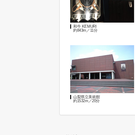
和牛 KEMURI
約843m／11分
山梨県立美術館
約1532m／20分