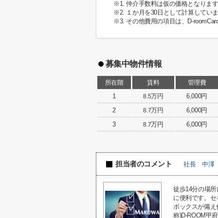
※1. 仲介手数料は仮の価格となり
※2. １か月を30日として計算してい
※3. その他費用の項目は、D-roomCa
募集中物件情報
所在階
賃料
管理費
1
万円
6,000円
8.5
2
万円
6,000円
8.7
3
万円
6,000円
8.7
担当者のコメント
社長 中澤
徒歩14分の場
に便利です。セ
ボックスが備え
称)D-ROO