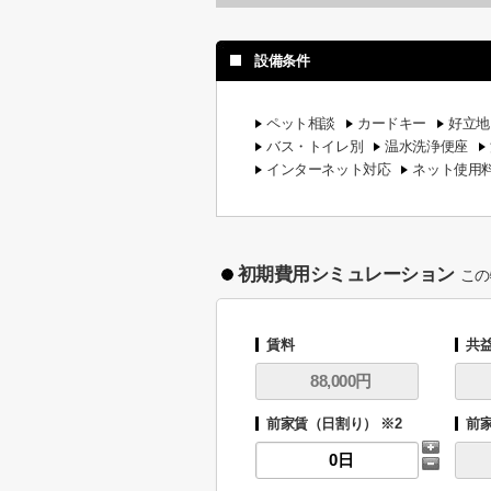
設備条件
ペット相談
カードキー
好立地
バス・トイレ別
温水洗浄便座
インターネット対応
ネット使用
初期費用シミュレーション
この
賃料
共
前家賃（日割り） ※2
前