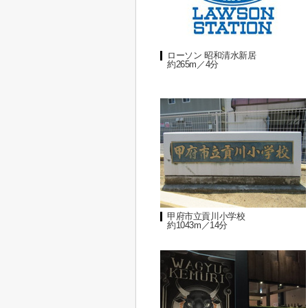
ローソン 昭和清水新居
約265m／4分
甲府市立貢川小学校
約1043m／14分