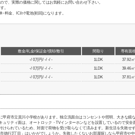
ますので、実際の価格に関してはお気軽にお問い合わせ下さい。
ます。
rdｷｰ料金、ICﾛｯｸ電池(初回)になります。
敷金/礼金/保証金/償却/敷引
間取り
専有面
-/ 0万円/ -/ -/ -
1LDK
37.92㎡
-/ 0万円/ -/ -/ -
1LDK
39.46㎡
-/ 0万円/ -/ -/ -
1LDK
37.81㎡
所に甲府市立貢川小学校があります。独立洗面台はコンセントや照明、大きな鏡
キュリティ面は、オートロック・TVインターホンなどを設置しているので安全
付けられているため、対面で荷物を受け取らなくて済みます。新生活を失敗せず
M甲府市徳行3丁目」はいかがでしょうか。失敗したくないお部屋探しなら甲府市や