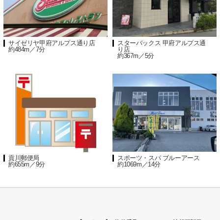
サイゼリヤ甲府アルプス通り店
スターバックス 甲府アルプス通
約484m／7分
り店
約367m／5分
貢川郵便局
スポーツ・スパ ブルーアース
約655m／9分
約1069m／14分