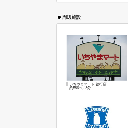
周辺施設
いちやまマート 徳行店
約586m／8分