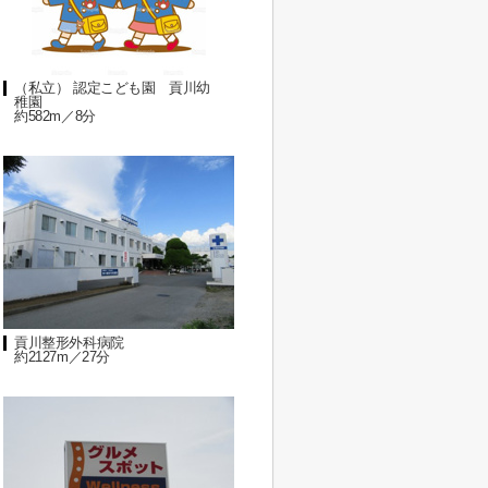
（私立） 認定こども園 貢川幼
稚園
約582m／8分
貢川整形外科病院
約2127m／27分