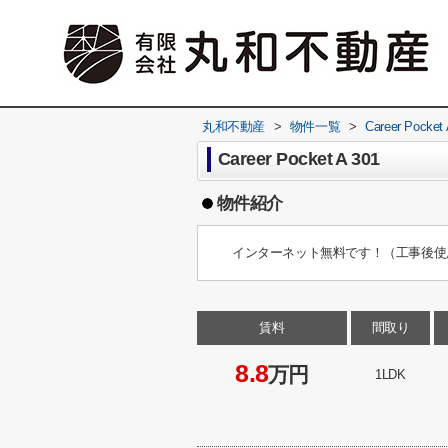
丸和不動産
>
物件一覧
>
Career Pocket 
Career Pocket A 301
物件紹介
インターネット無料です！（工事後使
賃料
間取り
8.8
万円
1LDK