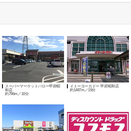
スーパーマーケットバロー甲府昭
イトーヨーカドー 甲府昭和店
和店
約1487m／19分
約796m／10分