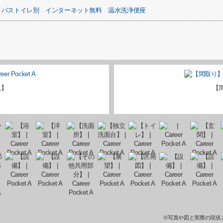
バストイレ別
インターネット無料
温水洗浄便座
観】
【
※写真や図と実際の現状