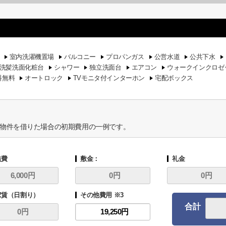
室内洗濯機置場
バルコニー
プロパンガス
公営水道
公共下水
洗髪洗面化粧台
シャワー
独立洗面台
エアコン
ウォークインクロゼ
料無料
オートロック
TVモニタ付インターホン
宅配ボックス
物件を借りた場合の初期費用の一例です。
益費
敷金：
礼金
家賃（日割り）
その他費用 ※3
合計