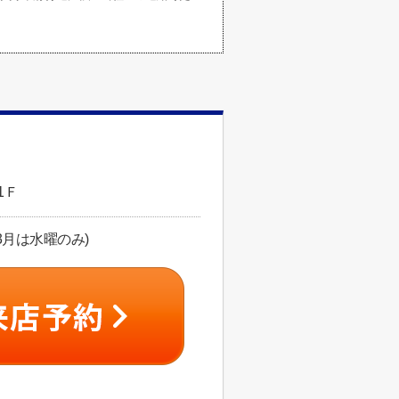
1Ｆ
、3月は水曜のみ)