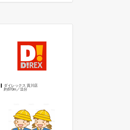
ダイレックス 貢川店
約870m／11分