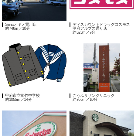
Seriaオギノ貢川店
ディスカウントドラッグコスモス
約748m／10分
甲府アルプス通り店
約523m／7分
甲府市立富竹中学校
こうふサザンクリニック
約1055m／14分
約766m／10分