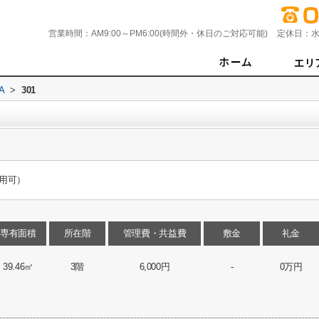
営業時間：
AM9:00～PM6:00(時間外・休日のご対応可能)
定休日：
水
A
>
301
用可）
専有面積
所在階
管理費・共益費
敷金
礼金
39.46㎡
3階
6,000円
-
0万円