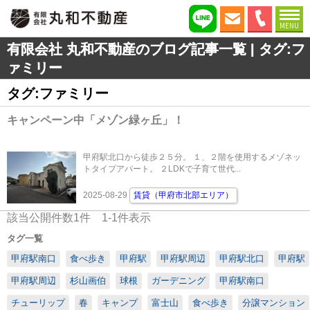
MENU
有限会社 丸和不動産のブログ記事一覧 | タグ:フ
ァミリー
タグ:ファミリー
キャンペーン中「メゾン緑ヶ丘」！
甲府駅北口から徒歩２５分。 １、２階を使用するメゾネッ
トタイプアパート。 ２LDKで子育て世代...
2025-08-29
賃貸（甲府市北部エリア）
該当公開件数
1
件
1-1
件表示
タグ一覧
甲府駅南口
食べ歩き
甲府駅
甲府駅周辺
甲府駅北口
甲府駅
甲府駅周辺
杉山画伯
球根
ガーデニング
甲府駅南口
チューリップ
春
キャンプ
富士山
食べ歩き
分譲マンション