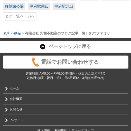
舞鶴城公園
甲府駅周辺
甲府駅北口
タグ一覧ページへ
丸和不動産
>
有限会社 丸和不動産のブログ記事一覧 | タグ:ファミリー
ページトップに戻る
電話でお問い合わせする
営業時間:AM9:00～PM6:00(時間外・休日のご対応可能)
定休日:水曜・祝日・第1、第3日曜(2、3月は水曜のみ)
ホーム
会社概要
お問合せ
PCサイト
個人情報
｜
利用規約
｜
アクセスマップ