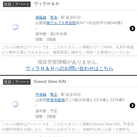
ヴィラＨ＆Ｈ
賃貸｜アパート
身延線
「
常永
」駅 徒歩67分
山梨県
南アルプス市
吉田
南ｱﾙﾌﾟｽ市吉田字中畑346番1
-
築年数：築1年未満
階数：3階建
こちらの物件はアパートです。こだわりポイント満載のヴィラH&H。丸和不動産
から物件を選んでみませんか。種類豊富に物件をご用意！お客様のニーズにお応
えします。
現在空室情報がありません。
ヴィラＨ＆Ｈへのお問い合わせはこちら
Grand View KAI
賃貸｜アパート
中央線
「
竜王
」駅 徒歩20分
山梨県
甲斐市
龍地
字二ﾂ塚2336番2､2376番1､2376番5
-
築年数：予定
階数：3階建
こちらの物件はアパートです。こだわりポイント満載のGrand View KAI。甲斐市
の物件情報をお探しなら、当社にお任せ下さい。当物件以外にも様々な物件をご
紹介いたしますので、まずは...