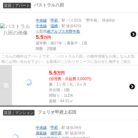
パストラル八田
賃貸｜アパート
中央線
「
甲府
」駅 バス35分 「野牛島」 停歩8分
中央線
「
塩崎
」駅 徒歩42分
山梨県
南アルプス市
野牛島
5.5
万円
築年数：築17年 ｜募集中：
1室
階数：2階建
こちらの物件はアパートです。「パストラル八田」の物件情報をお探しならお気
軽にお問い合わせ下さい。お客様のこだわりやニーズに合わせた物件をご紹介い
たします。賃貸物件を探すな...
5.5
万
円
(管理費・共益費 3,000円)
敷：1ヶ月｜礼：0ヶ月
所在階：1階
間取り：1LDK
面積：44.52㎡
フェリオ甲府上石田
賃貸｜マンション
中央線
「
甲府
」駅 徒歩34分
身延線
「
南甲府
」駅 徒歩34分