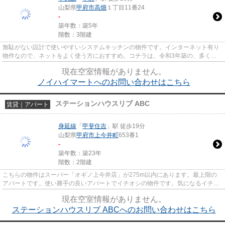
山梨県
甲府市
高畑
１丁目11番24
-
築年数：築5年
階数：3階建
無駄がない設計で使いやすいシステムキッチンの物件です。インターネット有り
物件なので、ネットをよく使う方におすすめ。コチラは、令和3年築の、多くの
方に好評の物件となります。住...
現在空室情報がありません。
ノイハイマートへのお問い合わせはこちら
ステーションハウスリブ ABC
賃貸｜アパート
身延線
「
甲斐住吉
」駅 徒歩19分
山梨県
甲府市
上今井町
653番1
-
築年数：築23年
階数：2階建
こちらの物件はスーパー「オギノ上今井店」が275m以内にあります。最上階の
アパートです。使い勝手の良いアパートでイチオシの物件です。気になるイチオ
シ物件情報：「ステーションハ...
現在空室情報がありません。
ステーションハウスリブ ABCへのお問い合わせはこちら