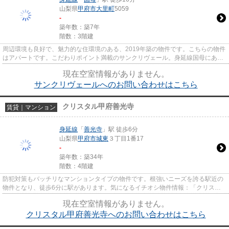
山梨県
甲府市
大里町
5059
-
築年数：築7年
階数：3階建
周辺環境も良好で、魅力的な住環境のある、2019年築の物件です。こちらの物件
はアパートです。こだわりポイント満載のサンクリヴェール。身延線国母にある
物件についてのお問い合わせ...
現在空室情報がありません。
サンクリヴェールへのお問い合わせはこちら
クリスタル甲府善光寺
賃貸｜マンション
身延線
「
善光寺
」駅 徒歩6分
山梨県
甲府市
城東
３丁目1番17
-
築年数：築34年
階数：4階建
防犯対策もバッチリなマンションタイプの物件です。根強いニーズを誇る駅近の
物件となり、徒歩6分に駅があります。気になるイチオシ物件情報：「クリスタ
ル甲府善光寺」。物件情報を数...
現在空室情報がありません。
クリスタル甲府善光寺へのお問い合わせはこちら