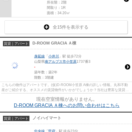
所在階：2階
間取り：1R
面積：34.20㎡
全15件を表示する
D-ROOM GRACIA Ａ棟
賃貸｜アパート
身延線
「
小井川
」駅 徒歩72分
山梨県
南アルプス市
小笠原
1737番3
-
築年数：築2年
階数：3階建
こちらの物件はアパートです。(仮)D-ROOM小笠原 A棟の詳しい情報。丸和不動
産がご紹介する、オススメの賃貸物件がいかがでしょうか？当社は豊富な賃貸情
報を取り扱っています。きっと...
現在空室情報がありません。
D-ROOM GRACIA Ａ棟へのお問い合わせはこちら
ノイハイマート
賃貸｜アパート
中央線
「
甲府
」駅 徒歩23分