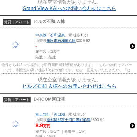
現在空室情報がありません。
Grand View KAIへのお問い合わせはこちら
ヒルズ石和 Ａ棟
賃貸｜アパート
中央線
「
石和温泉
」駅 徒歩10分
山梨県
笛吹市
石和町八田
330番92
-
築年数：築3年
階数：3階建
物件から443mの場所には甲府川田町郵便局があります。こちらの物件はアパー
トです。利便性の高い徒歩10分の物件です。ぜひ一度見ていただきたい、「ヒル
ズ石和 A棟」です。物件情報を...
現在空室情報がありません。
ヒルズ石和 Ａ棟へのお問い合わせはこちら
D-ROOM河口湖
賃貸｜アパート
富士急行
「
河口湖
」駅 徒歩5分
山梨県
南都留郡富士河口湖町
船津
3603番1
8.9
万円
築年数：築1年 ｜募集中：
1室