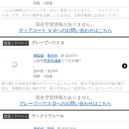
階数：2階建
こちらの物件はアパートです。ぜひ一度見ていただきたい、「ディアコート
ⅤⅥ」です。今から物件をお探しになる方は、丸和不動産にお任せください。笛
吹市の身延線甲斐住吉周辺にある物...
現在空室情報がありません。
ディアコート ⅤⅥへのお問い合わせはこちら
グレープハウス D
賃貸｜アパート
身延線
「
善光寺
」駅 徒歩5分
山梨県
甲府市
城東
５丁目10番7
-
築年数：築29年
階数：2階建
落ち着いた街並みが魅力のアパートはこちらです。駅まで徒歩5分の立地が魅力
的な、利便性の高い物件です。多くの方からご好評頂いているグレープハウス D
のご紹介です。丸和不動産で、...
現在空室情報がありません。
グレープハウス Dへのお問い合わせはこちら
サンクリヴェール
賃貸｜アパート
身延線
「
国母
」駅 徒歩16分