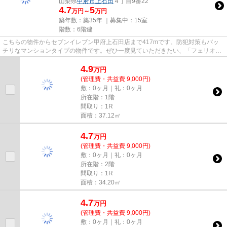
山梨県
甲府市
上石田
４丁目9番22
4.7
5
万円～
万円
築年数：築35年 ｜募集中：
15室
階数：6階建
こちらの物件からセブンイレブン甲府上石田店まで417mです。防犯対策もバッ
チリなマンションタイプの物件です。ぜひ一度見ていただきたい、「フェリオ甲
府上石田」です。丸和不動産で...
4.9
万
円
(管理費・共益費 9,000円)
敷：0ヶ月｜礼：0ヶ月
所在階：1階
間取り：1R
面積：37.12㎡
4.7
万
円
(管理費・共益費 9,000円)
敷：0ヶ月｜礼：0ヶ月
所在階：2階
間取り：1R
面積：34.20㎡
4.7
万
円
(管理費・共益費 9,000円)
敷：0ヶ月｜礼：0ヶ月