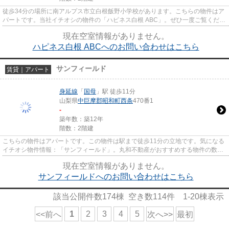
徒歩34分の場所に南アルプス市立白根飯野小学校があります。こちらの物件はア
パートです。当社イチオシの物件の「ハピネス白根 ABC」。ぜひ一度ご覧くださ
い。こだわりの不動産情報を...
現在空室情報がありません。
ハピネス白根 ABCへのお問い合わせはこちら
サンフィールド
賃貸｜アパート
身延線
「
国母
」駅 徒歩11分
山梨県
中巨摩郡昭和町
西条
470番1
-
築年数：築12年
階数：2階建
こちらの物件はアパートです。この物件は駅まで徒歩11分の立地です。気になる
イチオシ物件情報：「サンフィールド」。丸和不動産がおすすめする物件の数々
をご覧ください。お客様がご...
現在空室情報がありません。
サンフィールドへのお問い合わせはこちら
該当公開件数
174
棟 空き数
114
件
1-20
棟表示
1
2
3
4
5
<<前へ
次へ>>
最初