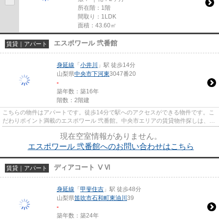
所在階：1階
間取り：1LDK
面積：43.60㎡
エスポワール 弐番館
賃貸｜アパート
身延線
「
小井川
」駅 徒歩14分
山梨県
中央市
下河東
3047番20
-
築年数：築16年
階数：2階建
こちらの物件はアパートです。徒歩14分で駅へのアクセスができる物件です。こ
だわりポイント満載のエスポワール 弐番館。中央市エリアの賃貸物件探しは、地
域密着の当社にお任せくださ...
現在空室情報がありません。
エスポワール 弐番館へのお問い合わせはこちら
ディアコート ⅤⅥ
賃貸｜アパート
身延線
「
甲斐住吉
」駅 徒歩48分
山梨県
笛吹市
石和町東油川
39
-
築年数：築24年