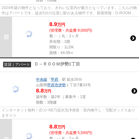
階数：2階建
2024年築の物件となっており、きれいな室内が魅力となっています。こちらの物
件はアパートです。徒歩5分の位置に駅がある物件です。新着情報：D-ROOM河
口湖の空室情報ならコチラ。南都...
8.9
万
円
(管理費・共益費 9,000円)
敷：-｜礼：2ヶ月
所在階：1階
間取り：1LDK
面積：44.09㎡
Ｄ－ＲＯＯＭ伊勢1丁目
賃貸｜アパート
中央線
「
甲府
」駅 徒歩26分
山梨県
甲府市
伊勢
１丁目7番33号
8.8
万円
築年数：築2年 ｜募集中：
1室
階数：3階建
インターネット無料！(D.UｰNET)温水洗浄便座・室内物干し・宅配ボックスあり
ます☆☆
8.8
万
円
(管理費・共益費 5,500円)
敷：-｜礼：2ヶ月