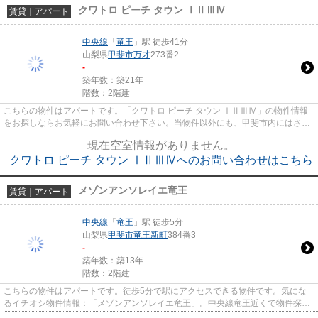
クワトロ ピーチ タウン ⅠⅡⅢⅣ
賃貸｜アパート
中央線
「
竜王
」駅 徒歩41分
山梨県
甲斐市
万才
273番2
-
築年数：築21年
階数：2階建
こちらの物件はアパートです。「クワトロ ピーチ タウン ⅠⅡⅢⅣ」の物件情報
をお探しならお気軽にお問い合わせ下さい。当物件以外にも、甲斐市内にはさま
ざまな物件がございます。他の物...
現在空室情報がありません。
クワトロ ピーチ タウン ⅠⅡⅢⅣへのお問い合わせはこちら
メゾンアンソレイエ竜王
賃貸｜アパート
中央線
「
竜王
」駅 徒歩5分
山梨県
甲斐市
竜王新町
384番3
-
築年数：築13年
階数：2階建
こちらの物件はアパートです。徒歩5分で駅にアクセスできる物件です。気にな
るイチオシ物件情報：「メゾンアンソレイエ竜王」。中央線竜王近くで物件探し
のお手伝い丸和不動産の不動産...