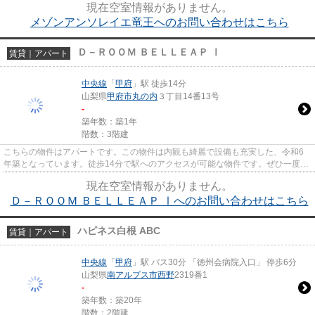
現在空室情報がありません。
メゾンアンソレイエ竜王へのお問い合わせはこちら
Ｄ－ＲＯＯＭ ＢＥＬＬＥＡＰ Ⅰ
賃貸｜アパート
中央線
「
甲府
」駅 徒歩14分
山梨県
甲府市
丸の内
３丁目14番13号
-
築年数：築1年
階数：3階建
こちらの物件はアパートです。この物件は内観も綺麗で設備も充実した、令和6
年築となっています。徒歩14分で駅へのアクセスが可能な物件です。ぜひ一度見
ていただきたい、「D-ROOM BEL...
現在空室情報がありません。
Ｄ－ＲＯＯＭ ＢＥＬＬＥＡＰ Ⅰへのお問い合わせはこちら
ハピネス白根 ABC
賃貸｜アパート
中央線
「
甲府
」駅 バス30分 「徳州会病院入口」 停歩6分
山梨県
南アルプス市
西野
2319番1
-
築年数：築20年
階数：2階建