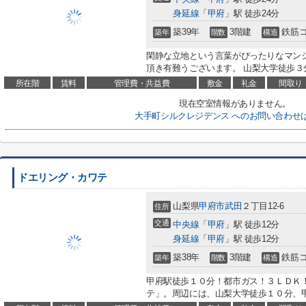
身延線
「
甲府
」駅 徒歩24分
築39年
3階建
鉄筋
築年
階数
構造
閑静な立地という言葉がぴったりなマン
頂き有難うございます。 山梨大学徒歩３分
所在階
賃料
管理費・共益費
敷金
礼金
間取り
現在空室情報がありません。
大手町シルクレジデンス へのお問い合わせ
ドエリング・カワテ
山梨県
甲府市
武田
２丁目12-6
住所
交通
中央線
「
甲府
」駅 徒歩12分
身延線
「
甲府
」駅 徒歩12分
築38年
3階建
鉄筋
築年
階数
構造
甲府駅徒歩１０分！都市ガス！３ＬＤＫ
テ」。周辺には、山梨大学徒歩１０分、甲