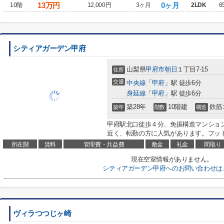
13
万円
0ヶ月
10階
12,000円
3ヶ月
2LDK
6
シティアガーデン甲府
山梨県
甲府市
朝日
１丁目7-15
住所
交通
中央線
「
甲府
」駅 徒歩6分
身延線
「
甲府
」駅 徒歩6分
築28年
10階建
鉄筋
築年
階数
構造
甲府駅北口徒歩４分、免振構造マンショ
近く、転勤の方に人気があります。フッ
所在階
賃料
管理費・共益費
敷金
礼金
間取り
現在空室情報がありません。
シティアガーデン甲府へのお問い合わせは
ヴィラつつじヶ崎