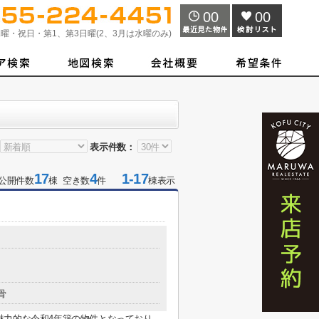
00
00
曜・祝日・第1、第3日曜(2、3月は水曜のみ)
表示件数：
17
4
1-17
公開件数
棟 空き数
件
棟表示
骨
魅力的な令和4年築の物件となっており、