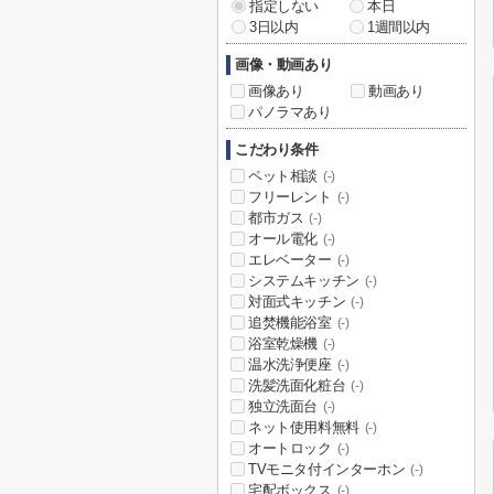
指定しない
本日
3日以内
1週間以内
画像・動画あり
画像あり
動画あり
パノラマあり
こだわり条件
ペット相談
(-)
フリーレント
(-)
都市ガス
(-)
オール電化
(-)
エレベーター
(-)
システムキッチン
(-)
対面式キッチン
(-)
追焚機能浴室
(-)
浴室乾燥機
(-)
温水洗浄便座
(-)
洗髪洗面化粧台
(-)
独立洗面台
(-)
ネット使用料無料
(-)
オートロック
(-)
TVモニタ付インターホン
(-)
宅配ボックス
(-)