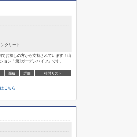
コンクリート
側でお探しの方から支持されています！山
ション「第1ガーデンハイツ」です。
面積
詳細
検討リスト
せはこちら