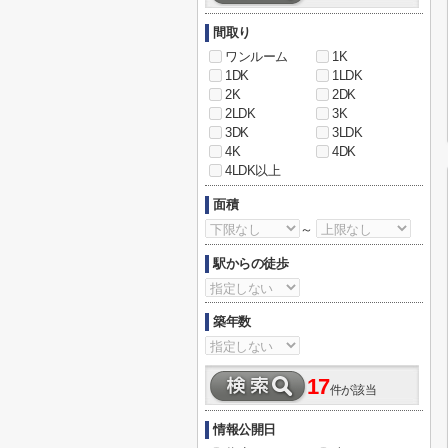
間取り
ワンルーム
1K
1DK
1LDK
2K
2DK
2LDK
3K
3DK
3LDK
4K
4DK
4LDK以上
面積
～
駅からの徒歩
築年数
17
件が該当
情報公開日