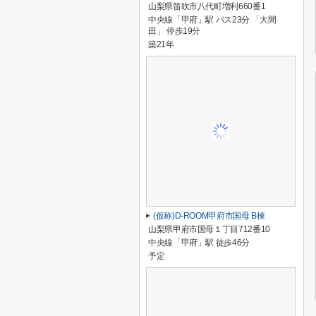
山梨県笛吹市八代町増利660番1
中央線「甲府」駅 バス23分 「大間
田」 停歩19分
築21年
(仮称)D-ROOM甲府市国母 B棟
山梨県甲府市国母１丁目712番10
中央線「甲府」駅 徒歩46分
予定