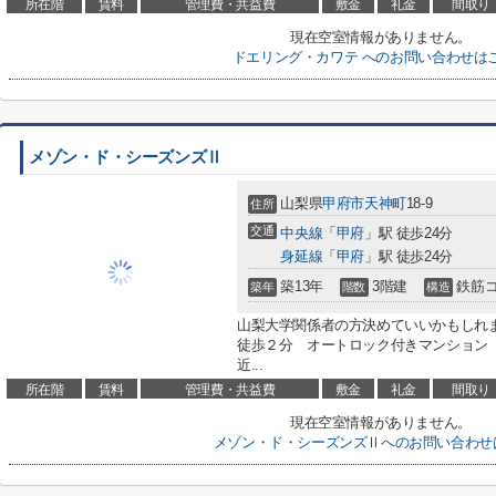
所在階
賃料
管理費・共益費
敷金
礼金
間取り
現在空室情報がありません。
ドエリング・カワテ へのお問い合わせは
メゾン・ド・シーズンズⅡ
山梨県
甲府市
天神町
18-9
住所
交通
中央線
「
甲府
」駅 徒歩24分
身延線
「
甲府
」駅 徒歩24分
築13年
3階建
鉄筋
築年
階数
構造
山梨大学関係者の方決めていいかもしれ
徒歩２分 オートロック付きマンション
近...
所在階
賃料
管理費・共益費
敷金
礼金
間取り
現在空室情報がありません。
メゾン・ド・シーズンズⅡへのお問い合わせ