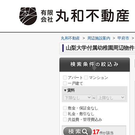
丸和不動産
>
周辺施設案内
>
甲府市
>
山梨大学付属幼稚園周辺物件
アパート
マンション
一戸建て
▼賃料
～
敷金・保証金なし
礼金・敷引なし
共益費・管理費込み
17
件が該当