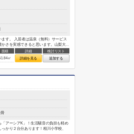
造
います。 入居者は温泉（無料）サービス
かさを実感できると思います。山梨大...
面積
詳細
検討リスト
51.84㎡
詳細を見る
追加する
鉄骨
ら「アーシアK」！生活騒音の負担も軽め
しっかり２台分あります！相川小学校、