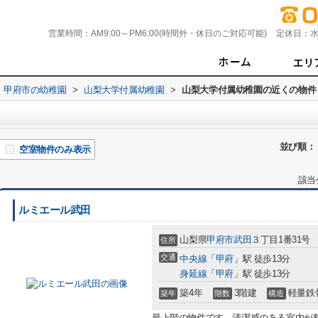
営業時間：
AM9:00～PM6:00(時間外・休日のご対応可能)
定休日：
水
甲府市の幼稚園
>
山梨大学付属幼稚園
>
山梨大学付属幼稚園の近くの物件
並び順：
空室物件のみ表示
該当
ルミエール武田
山梨県
甲府市
武田
３丁目1番31号
住所
交通
中央線
「
甲府
」駅 徒歩13分
身延線
「
甲府
」駅 徒歩13分
築4年
3階建
軽量鉄
築年
階数
構造
最上階の物件です。清潔感のある室内が