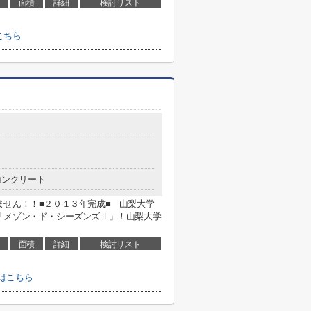
面積
詳細
検討リスト
こちら
コンクリート
ません！！■２０１３年完成■ 山梨大学
「メゾン・ド・シーズンズⅡ」！山梨大学
面積
詳細
検討リスト
はこちら