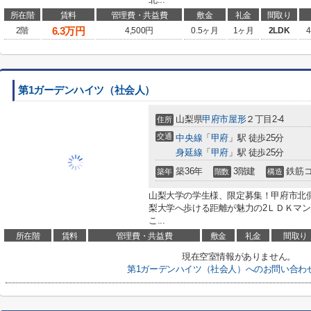
所在階
賃料
管理費・共益費
敷金
礼金
間取り
6.3
万円
2階
4,500円
0.5ヶ月
1ヶ月
2LDK
4
第1ガーデンハイツ（社会人）
山梨県
甲府市
屋形
２丁目2-4
住所
交通
中央線
「
甲府
」駅 徒歩25分
身延線
「
甲府
」駅 徒歩25分
築36年
3階建
鉄筋
築年
階数
構造
山梨大学の学生様、限定募集！甲府市北
梨大学へ歩ける距離が魅力の2ＬＤＫマン
こ...
所在階
賃料
管理費・共益費
敷金
礼金
間取り
現在空室情報がありません。
第1ガーデンハイツ（社会人）へのお問い合わ