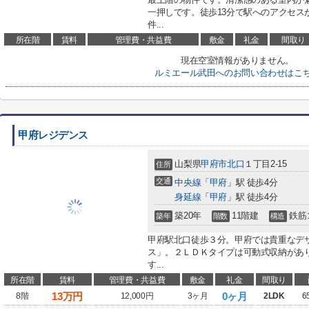
一押しです。徒歩13分で駅へのアクセス
件...
所在階
賃料
管理費・共益費
敷金
礼金
間取り
現在空室情報がありません。
ルミエール武田へのお問い合わせはこ
甲府レジデンス
山梨県
甲府市
北口
１丁目2-15
住所
交通
中央線
「
甲府
」駅 徒歩4分
身延線
「
甲府
」駅 徒歩4分
築20年
11階建
鉄筋
築年
階数
構造
甲府駅北口徒歩３分。甲府では貴重なデ
ス」。２ＬＤＫタイプは可動式収納があ
す...
所在階
賃料
管理費・共益費
敷金
礼金
間取り
13
万円
0ヶ月
8階
12,000円
3ヶ月
2LDK
6