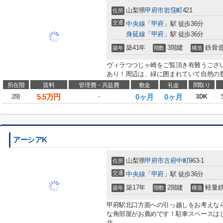
山梨県
甲府市
岩窪町
421
住所
交通
中央線
「
甲府
」駅 徒歩36分
身延線
「
甲府
」駅 徒歩36分
築41年
3階建
鉄骨
築年
階数
構造
ヴィラつつじヶ崎をご覧頂き有難うござ
あり！周辺は、緑に囲まれていて自然の豊
所在階
賃料
管理費・共益費
敷金
礼金
間取り
5.5
万円
0ヶ月
0ヶ月
2階
-
3DK
アーシアK
山梨県
甲府市
古府中町
963-1
住所
交通
中央線
「
甲府
」駅 徒歩36分
築17年
2階建
軽量
築年
階数
構造
甲府駅北口方面への引っ越しをお考えな
な角部屋がお薦めです！駐車スペースは
北...