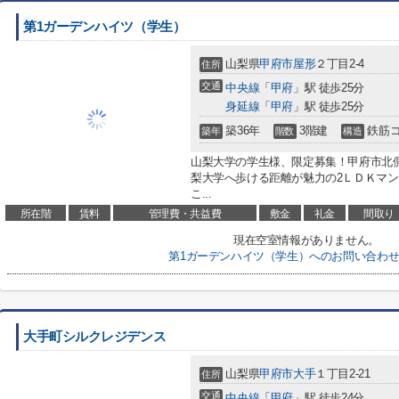
第1ガーデンハイツ（学生）
山梨県
甲府市
屋形
２丁目2-4
住所
交通
中央線
「
甲府
」駅 徒歩25分
身延線
「
甲府
」駅 徒歩25分
築36年
3階建
鉄筋
築年
階数
構造
山梨大学の学生様、限定募集！甲府市北
梨大学へ歩ける距離が魅力の2ＬＤＫマン
こ...
所在階
賃料
管理費・共益費
敷金
礼金
間取り
現在空室情報がありません。
第1ガーデンハイツ（学生）へのお問い合わ
大手町シルクレジデンス
山梨県
甲府市
大手
１丁目2-21
住所
交通
中央線
「
甲府
」駅 徒歩24分