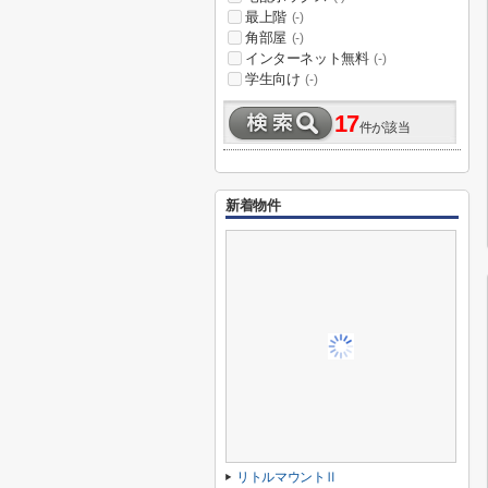
最上階
(-)
角部屋
(-)
インターネット無料
(-)
学生向け
(-)
17
件が該当
新着物件
リトルマウントⅡ