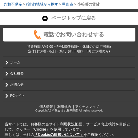
丸和不動産
>
(賃貸)地域から探す
>
甲府市
>
小松町の賃貸
ページトップに戻る
電話でお問い合わせする
営業時間:AM9:00～PM6:00(時間外・休日のご対応可能)
定休日:水曜・祝日・第1、第3日曜(2、3月は水曜のみ)
ホーム
会社概要
お問合せ
PCサイト
個人情報
｜
利用規約
｜
アクセスマップ
Copyright(c) 有限会社 丸和不動産 All rights reserved.
当サイトでは、お客様の当サイト利用状況把握、サービス向上検討を目的と
して、クッキー（Cookie）を使用しています。
詳しくは、当社の
「Cookieの取扱いについて」
をご確認ください。