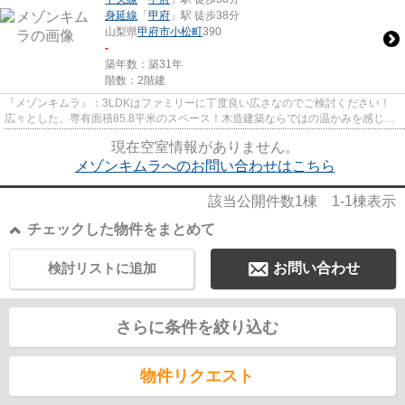
身延線
「
甲府
」駅 徒歩38分
山梨県
甲府市
小松町
390
-
築年数：築31年
階数：2階建
『メゾンキムラ』：3LDKはファミリーに丁度良い広さなのでご検討ください！
広々とした、専有面積85.8平米のスペース！木造建築ならではの温かみを感じら
れる物件！幅広い層の方に好評...
現在空室情報がありません。
メゾンキムラへのお問い合わせはこちら
該当公開件数
1
棟
1-1
棟表示
チェックした物件をまとめて
検討リストに追加
お問い合わせ
さらに条件を絞り込む
物件リクエスト