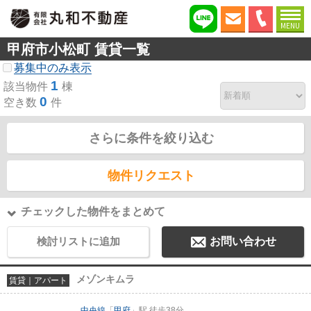
MENU
甲府市小松町 賃貸一覧
募集中のみ表示
1
該当物件
棟
0
空き数
件
さらに条件を絞り込む
物件リクエスト
チェックした物件をまとめて
検討リストに追加
お問い合わせ
メゾンキムラ
賃貸｜アパート
中央線
「
甲府
」駅 徒歩38分