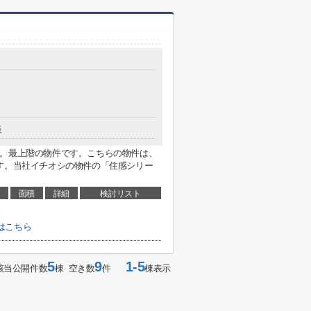
造
す。最上階の物件です。こちらの物件は、
す。当社イチオシの物件の「住感シリー
面積
詳細
検討リスト
はこちら
5
9
1-5
該当公開件数
棟 空き数
件
棟表示