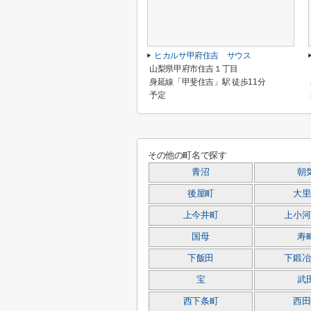
ヒカルサ甲府住吉 サウス
山梨県甲府市住吉１丁目
身延線「甲斐住吉」駅 徒歩11分
予定
その他の町名で探す
青沼
朝
後屋町
大里
上今井町
上小河
国母
寿
下飯田
下鍛冶
宝
武
西下条町
西田