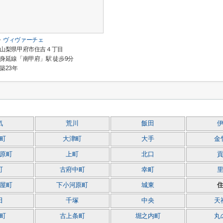
ヴィヴァーチェ
山梨県甲府市住吉４丁目
身延線「南甲府」駅 徒歩9分
築23年
気
荒川
飯田
町
大津町
大手
金
原町
上町
北口
町
古府中町
幸町
屋町
下小河原町
城東
田
千塚
中央
天
町
古上条町
堀之内町
丸