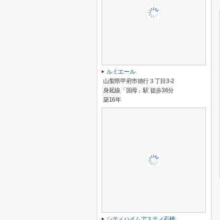
ルミエール
山梨県甲府市徳行３丁目3-2
身延線「国母」駅 徒歩36分
築16年
シティハイムアスティ石橋