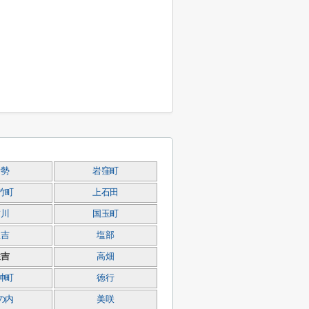
伊勢
岩窪町
竹町
上石田
貢川
国玉町
里吉
塩部
住吉
高畑
神町
徳行
の内
美咲