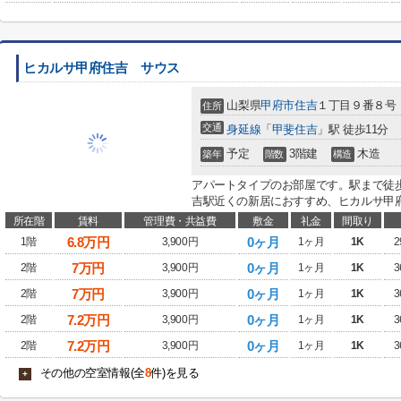
ヒカルサ甲府住吉 サウス
山梨県
甲府市
住吉
１丁目９番８号
住所
交通
身延線
「
甲斐住吉
」駅 徒歩11分
予定
3階建
木造
築年
階数
構造
アパートタイプのお部屋です。駅まで徒歩
吉駅近くの新居におすすめ、ヒカルサ甲府
所在階
賃料
管理費・共益費
敷金
礼金
間取り
6.8
万円
0ヶ月
1階
3,900円
1ヶ月
1K
2
7
万円
0ヶ月
2階
3,900円
1ヶ月
1K
3
7
万円
0ヶ月
2階
3,900円
1ヶ月
1K
3
7.2
万円
0ヶ月
2階
3,900円
1ヶ月
1K
3
7.2
万円
0ヶ月
2階
3,900円
1ヶ月
1K
3
その他の空室情報(全
8
件)を見る
+