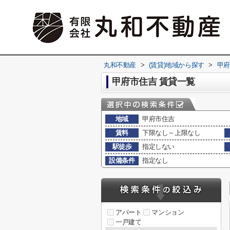
丸和不動産
>
(賃貸)地域から探す
>
甲府
甲府市住吉 賃貸一覧
地域
甲府市住吉
賃料
下限なし～上限なし
駅徒歩
指定しない
設備条件
指定なし
アパート
マンション
一戸建て