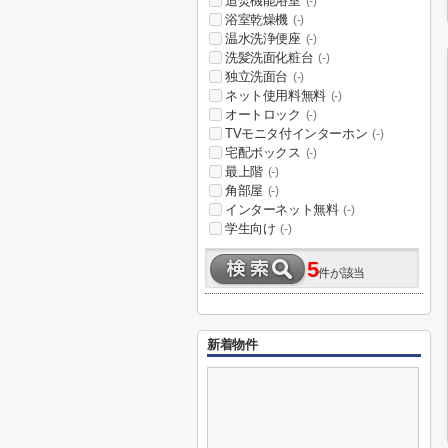
追焚機能浴室
(-)
浴室乾燥機
(-)
温水洗浄便座
(-)
洗髪洗面化粧台
(-)
独立洗面台
(-)
ネット使用料無料
(-)
オートロック
(-)
TVモニタ付インターホン
(-)
宅配ボックス
(-)
最上階
(-)
角部屋
(-)
インターネット無料
(-)
学生向け
(-)
5
件が該当
新着物件