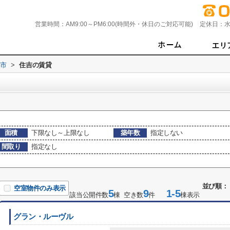
営業時間：
AM9:00～PM6:00(時間外・休日のご対応可能)
定休日：
水
市
>
住吉の賃貸
面積
下限なし～上限なし
築年数
指定しない
間取り
指定なし
並び順：
空室物件のみ表示
5
9
1-5
該当公開件数
棟 空き数
件
棟表示
グラン・ルーヴル