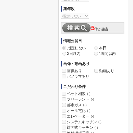
築年数
5
件が該当
情報公開日
指定しない
本日
3日以内
1週間以内
画像・動画あり
画像あり
動画あり
パノラマあり
こだわり条件
ペット相談
(-)
フリーレント
(-)
都市ガス
(-)
オール電化
(-)
エレベーター
(-)
システムキッチン
(-)
対面式キッチン
(-)