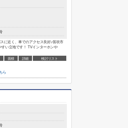
骨
イパスに近く、車でのアクセス良好♪笛吹市
すい立地です！ TVインターホンや
面積
詳細
検討リスト
ちら
骨