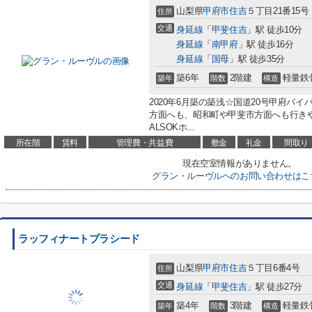
山梨県
甲府市
住吉
５丁目21番15号
住所
交通
身延線
「
甲斐住吉
」駅 徒歩10分
身延線
「
南甲府
」駅 徒歩16分
身延線
「
国母
」駅 徒歩35分
築6年
2階建
軽量鉄
築年
階数
構造
2020年6月築の築浅☆国道20号甲府バ
方面へも、昭和町や甲斐市方面へも行きや
ALSOKホ...
所在階
賃料
管理費・共益費
敷金
礼金
間取り
現在空室情報がありません。
グラン・ルーヴルへのお問い合わせはこ
ラッフィナートプラシード
山梨県
甲府市
住吉
５丁目6番4号
住所
交通
身延線
「
甲斐住吉
」駅 徒歩27分
築4年
3階建
軽量鉄
築年
階数
構造