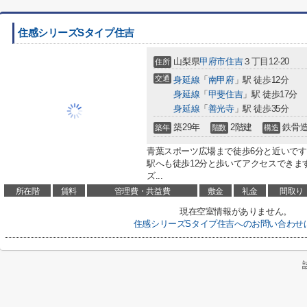
住感シリーズSタイプ住吉
山梨県
甲府市
住吉
３丁目12-20
住所
交通
身延線
「
南甲府
」駅 徒歩12分
身延線
「
甲斐住吉
」駅 徒歩17分
身延線
「
善光寺
」駅 徒歩35分
築29年
2階建
鉄骨
築年
階数
構造
青葉スポーツ広場まで徒歩6分と近いで
駅へも徒歩12分と歩いてアクセスできま
ズ...
所在階
賃料
管理費・共益費
敷金
礼金
間取り
現在空室情報がありません。
住感シリーズSタイプ住吉へのお問い合わせ