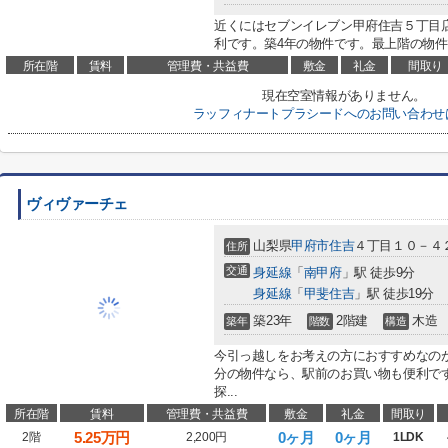
近くにはセブンイレブン甲府住吉５丁目店
利です。築4年の物件です。最上階の物件
所在階
賃料
管理費・共益費
敷金
礼金
間取り
現在空室情報がありません。
ラッフィナートプラシードへのお問い合わせ
ヴィヴァーチェ
山梨県
甲府市
住吉
４丁目１０－４
住所
交通
身延線
「
南甲府
」駅 徒歩9分
身延線
「
甲斐住吉
」駅 徒歩19分
築23年
2階建
木造
築年
階数
構造
今引っ越しをお考えの方におすすめなの
分の物件なら、駅前のお買い物も便利で
探...
所在階
賃料
管理費・共益費
敷金
礼金
間取り
5.25
万円
0ヶ月
0ヶ月
2階
2,200円
1LDK