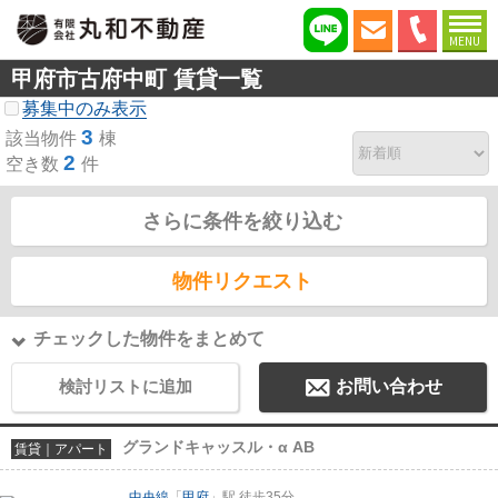
MENU
甲府市古府中町 賃貸一覧
募集中のみ表示
3
該当物件
棟
2
空き数
件
さらに条件を絞り込む
物件リクエスト
チェックした物件をまとめて
検討リストに追加
お問い合わせ
グランドキャッスル・α AB
賃貸｜アパート
中央線
「
甲府
」駅 徒歩35分