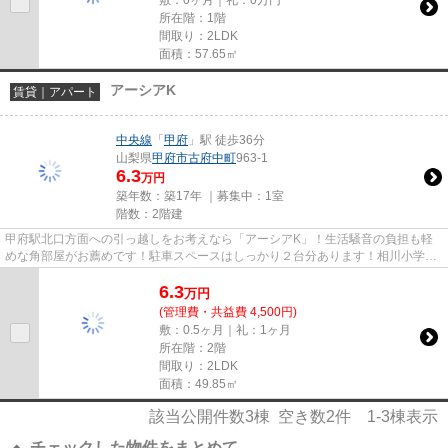
敷：0ヶ月｜礼：0万円
所在階：1階
間取り：2LDK
面積：57.65㎡
アーシアK
賃貸｜アパート
中央線
「
甲府
」駅 徒歩36分
山梨県
甲府市
古府中町
963-1
6.3
万円
築年数：築17年 ｜募集中：
1室
階数：2階建
甲府駅北口方面への引っ越しをお考えなら「アーシアK」！生活騒音の負担も軽
めな角部屋がお薦めです！駐車スペースはしっかり２台分あります！相川小学
校、北東中学区。山梨大学付属小...
6.3
万
円
(管理費・共益費 4,500円)
敷：0.5ヶ月｜礼：1ヶ月
所在階：2階
間取り：2LDK
面積：49.85㎡
該当公開件数
3
棟 空き数
2
件
1-3
棟表示
チェックした物件をまとめて