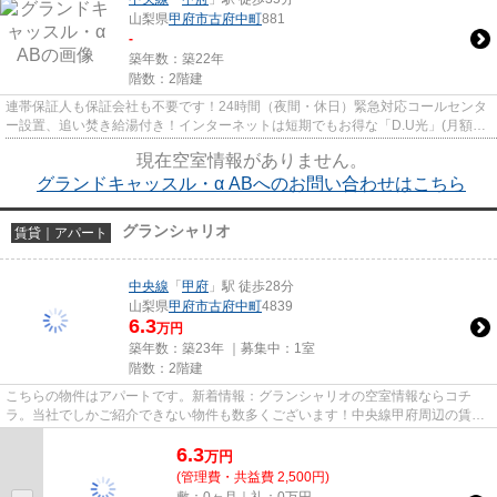
山梨県
甲府市
古府中町
881
-
築年数：築22年
階数：2階建
連帯保証人も保証会社も不要です！24時間（夜間・休日）緊急対応コールセンタ
ー設置、追い焚き給湯付き！インターネットは短期でもお得な「D.U光」(月額
3,180円(税抜)／別途設備利用契...
現在空室情報がありません。
グランドキャッスル・α ABへのお問い合わせはこちら
グランシャリオ
賃貸｜アパート
中央線
「
甲府
」駅 徒歩28分
山梨県
甲府市
古府中町
4839
6.3
万円
築年数：築23年 ｜募集中：
1室
階数：2階建
こちらの物件はアパートです。新着情報：グランシャリオの空室情報ならコチ
ラ。当社でしかご紹介できない物件も数多くございます！中央線甲府周辺の賃貸
情報をお求めなら、ぜひ当社に...
6.3
万
円
(管理費・共益費 2,500円)