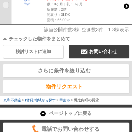
敷：0ヶ月｜礼：0ヶ月
所在階：2階
間取り：3LDK
面積：65.00㎡
該当公開件数
3
棟 空き数
3
件
1-3
棟表示
チェックした物件をまとめて
検討リストに追加
お問い合わせ
さらに条件を絞り込む
物件リクエスト
丸和不動産
>
(賃貸)地域から探す
>
甲府市
>
堀之内町の賃貸
ページトップに戻る
電話でお問い合わせする