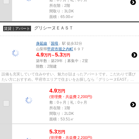
敷：0ヶ月｜礼：0ヶ月
所在階：2階
間取り：3LDK
面積：65.00㎡
グリシーヌＥＡＳＴ
賃貸｜アパート
身延線
「
国母
」駅 徒歩32分
山梨県
甲府市
堀之内町
６９７
4.9
5.3
万円～
万円
築年数：築29年 ｜募集中：
2室
階数：2階建
設備も充実していて住みやすい、魅力が詰まったアパートです。こだわりで選び
たい方におすすめ。甲府市エリアで住まいをお探しなら「グリシーヌEAST」。
甲府市に暮らすなら、まずは国...
4.9
万
円
(管理費・共益費 2,200円)
敷：0ヶ月｜礼：0ヶ月
所在階：1階
間取り：2LDK
面積：53.51㎡
5.3
万
円
(管理費・共益費 2,200円)