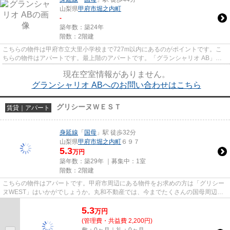
山梨県
甲府市
堀之内町
-
築年数：築24年
階数：2階建
こちらの物件は甲府市立大里小学校まで727m以内にあるのがポイントです。こ
ちらの物件はアパートです。最上階のアパートです。「グランシャリオ AB」の
ここがイチオシ。丸和不動産では...
現在空室情報がありません。
グランシャリオ ABへのお問い合わせはこちら
グリシーヌＷＥＳＴ
賃貸｜アパート
身延線
「
国母
」駅 徒歩32分
山梨県
甲府市
堀之内町
６９７
5.3
万円
築年数：築29年 ｜募集中：
1室
階数：2階建
こちらの物件はアパートです。甲府市周辺にある物件をお求めの方は「グリシー
ヌWEST」はいかがでしょうか。丸和不動産では、今までたくさんの国母周辺に
ある物件をご紹介してきました...
5.3
万
円
(管理費・共益費 2,200円)