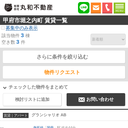
MENU
甲府市堀之内町 賃貸一覧
募集中のみ表示
3
該当物件
棟
3
空き数
件
さらに条件を絞り込む
物件リクエスト
チェックした物件をまとめて
検討リストに追加
お問い合わせ
グランシャリオ AB
賃貸｜アパート
身延線
「
国母
」駅 徒歩44分