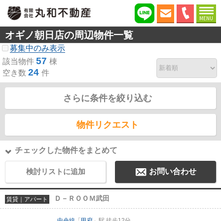
MENU
オギノ朝日店の周辺物件一覧
募集中のみ表示
57
該当物件
棟
24
空き数
件
さらに条件を絞り込む
物件リクエスト
チェックした物件をまとめて
検討リストに追加
お問い合わせ
Ｄ－ＲＯＯＭ武田
賃貸｜アパート
中央線
「
甲府
」駅 徒歩12分