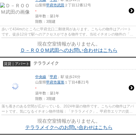
山梨県
甲府市
武田
２丁目12番12号
-
築年数：築1年
階数：3階建
歩いて434mのところに甲府北口二郵便局があります。こちらの物件はアパート
です。徒歩12分で駅へのアクセスができる物件です。当社イチオシの物件の「D-
ROOM武田」。ぜひ一度ご覧くだ...
現在空室情報がありません。
Ｄ－ＲＯＯＭ武田へのお問い合わせはこちら
テララメイク
賃貸｜アパート
中央線
「
甲府
」駅 徒歩24分
山梨県
甲府市
屋形
１丁目4番21号
-
築年数：築1年
階数：3階建
落ち着きのある空間が広がっている、2024年築の物件です。こちらの物件はアパ
ートです。気になるイチオシ物件情報：「テララメイク」。甲府市エリアの賃貸
物件探しは、地域密着の当社...
現在空室情報がありません。
テララメイクへのお問い合わせはこちら