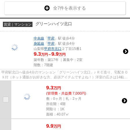
全7件を表示する
グリーンハイツ北口
賃貸｜マンション
中央線
「
甲府
」駅 徒歩4分
身延線
「
甲府
」駅 徒歩4分
山梨県
甲府市
北口
２丁目15番1
9.3
9.9
万円～
万円
築年数：築17年 ｜募集中：
2室
階数：7階建
甲府駅北口へ徒歩4分のマンション「グリーンハイツ北口」♪ ＲＣ造り、宅配ＢＯ
Ｘ付（ネット通販がお好きな方、必須アイテムですよね！）洋室の広さは14帖越
えですのでＩＫＥＡなどの大...
9.3
万
円
(管理費・共益費 7,000円)
敷：0ヶ月｜礼：2ヶ月
所在階：4階
間取り：1K
面積：40.07㎡
9.9
万
円