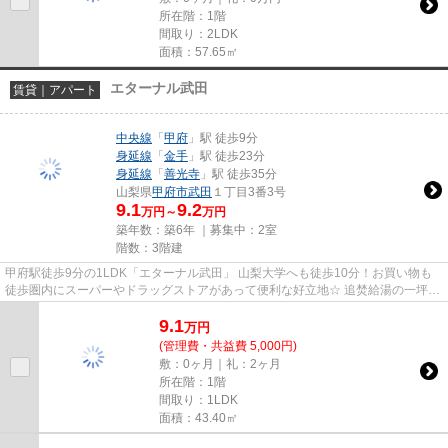
所在階：1階
間取り：2LDK
面積：57.65㎡
エターナル武田
賃貸｜アパート
中央線
「
甲府
」駅 徒歩9分
身延線
「
金手
」駅 徒歩23分
身延線
「
善光寺
」駅 徒歩35分
山梨県
甲府市
武田
１丁目3番3号
9.1
9.2
万円～
万円
築年数：築6年 ｜募集中：
2室
階数：3階建
甲府駅徒歩9分の1LDK「エターナル武田」 山梨大学へも徒歩10分！お買い物も
徒歩圏内にスーパーやドラッグストアがあって便利な好立地☆ 追焚給湯の一坪風
呂や洗髪洗面化粧台、温水洗浄...
9.1
万
円
(管理費・共益費 5,000円)
敷：0ヶ月｜礼：2ヶ月
所在階：1階
間取り：1LDK
面積：43.40㎡