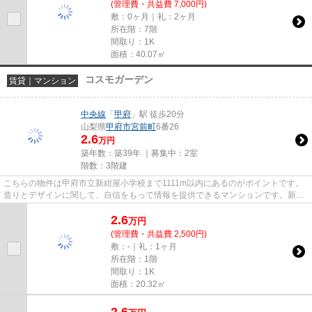
(管理費・共益費 7,000円)
敷：0ヶ月｜礼：2ヶ月
所在階：7階
間取り：1K
面積：40.07㎡
コスモガーデン
賃貸｜マンション
中央線
「
甲府
」駅 徒歩20分
山梨県
甲府市
宮前町
6番26
2.6
万円
築年数：築39年 ｜募集中：
2室
階数：3階建
こちらの物件は甲府市立新紺屋小学校まで1111m以内にあるのがポイントです。
造りとデザインに関して、自信をもって情報を提供できるマンションです。新着
情報：コスモガーデンの空室情...
2.6
万
円
(管理費・共益費 2,500円)
敷：-｜礼：1ヶ月
所在階：1階
間取り：1K
面積：20.32㎡