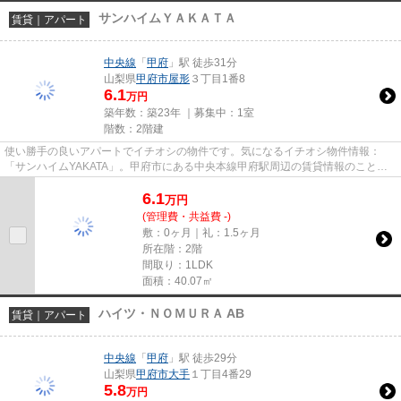
サンハイムＹＡＫＡＴＡ
賃貸｜アパート
中央線
「
甲府
」駅 徒歩31分
山梨県
甲府市
屋形
３丁目1番8
6.1
万円
築年数：築23年 ｜募集中：
1室
階数：2階建
使い勝手の良いアパートでイチオシの物件です。気になるイチオシ物件情報：
「サンハイムYAKATA」。甲府市にある中央本線甲府駅周辺の賃貸情報のことな
ら、安心して丸和不動産にお任せ...
6.1
万
円
(管理費・共益費 -)
敷：0ヶ月｜礼：1.5ヶ月
所在階：2階
間取り：1LDK
面積：40.07㎡
ハイツ・ＮＯＭＵＲＡ AB
賃貸｜アパート
中央線
「
甲府
」駅 徒歩29分
山梨県
甲府市
大手
１丁目4番29
5.8
万円