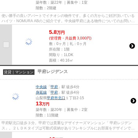
築年数：築22年 ｜募集中：
1室
階数：2階建
使い勝手の良いアパートでイチオシの物件です。多くの方からご好評頂いている
ハイツ・NOMURA ABのご紹介です。中央線甲府にある物件についてのお問い合
わせなら、メールでもお待ちして...
5.8
万
円
(管理費・共益費 3,000円)
敷：0ヶ月｜礼：0ヶ月
所在階：1階
間取り：1LDK
面積：40.16㎡
甲府レジデンス
賃貸｜マンション
中央線
「
甲府
」駅 徒歩4分
身延線
「
甲府
」駅 徒歩4分
山梨県
甲府市
北口
１丁目2-15
13
万円
築年数：築20年 ｜募集中：
2室
階数：11階建
甲府駅北口徒歩３分。甲府では貴重なデザイナーズマンション「 甲府レジデン
ス」。２ＬＤＫタイプは可動式収納がありフレキシブルにお部屋をデザインでき
ます。いつもすぐ決まってしま...