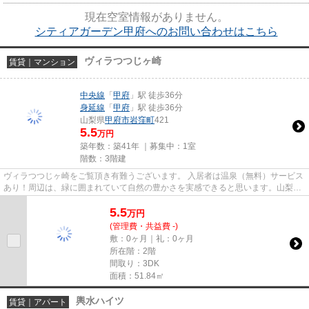
す。
現在空室情報がありません。
シティアガーデン甲府へのお問い合わせはこちら
ヴィラつつじヶ崎
賃貸｜マンション
中央線
「
甲府
」駅 徒歩36分
身延線
「
甲府
」駅 徒歩36分
山梨県
甲府市
岩窪町
421
5.5
万円
築年数：築41年 ｜募集中：
1室
階数：3階建
ヴィラつつじヶ崎をご覧頂き有難うございます。 入居者は温泉（無料）サービス
あり！周辺は、緑に囲まれていて自然の豊かさを実感できると思います。山梨大
学へ徒歩圏内です！甲府駅...
5.5
万
円
(管理費・共益費 -)
敷：0ヶ月｜礼：0ヶ月
所在階：2階
間取り：3DK
面積：51.84㎡
輿水ハイツ
賃貸｜アパート