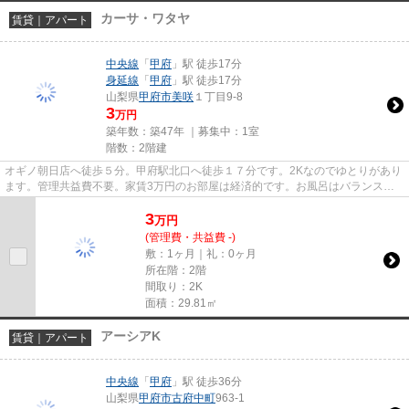
カーサ・ワタヤ
賃貸｜アパート
中央線
「
甲府
」駅 徒歩17分
身延線
「
甲府
」駅 徒歩17分
山梨県
甲府市
美咲
１丁目9-8
3
万円
築年数：築47年 ｜募集中：
1室
階数：2階建
オギノ朝日店へ徒歩５分。甲府駅北口へ徒歩１７分です。2Kなのでゆとりがあり
ます。管理共益費不要。家賃3万円のお部屋は経済的です。お風呂はバランス釜
タイプ。都市ガス。
3
万
円
(管理費・共益費 -)
敷：1ヶ月｜礼：0ヶ月
所在階：2階
間取り：2K
面積：29.81㎡
アーシアK
賃貸｜アパート
中央線
「
甲府
」駅 徒歩36分
山梨県
甲府市
古府中町
963-1