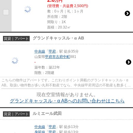
2.6
万
円
(管理費・共益費 2,500円)
敷：0ヶ月｜礼：1ヶ月
所在階：2階
間取り：1K
面積：20.32㎡
グランドキャッスル・α AB
賃貸｜アパート
中央線
「
甲府
」駅 徒歩35分
山梨県
甲府市
古府中町
881
-
築年数：築22年
階数：2階建
こちらの物件はアパートです。こだわりポイント満載のグランドキャッスル・α
AB。取扱い物件数が多い丸和不動産でなら、中央線甲府周辺の不動産も数多く取
り扱っております。きっとお...
現在空室情報がありません。
グランドキャッスル・α ABへのお問い合わせはこちら
ルミエール武田
賃貸｜アパート
中央線
「
甲府
」駅 徒歩13分
身延線
「
甲府
」駅 徒歩13分