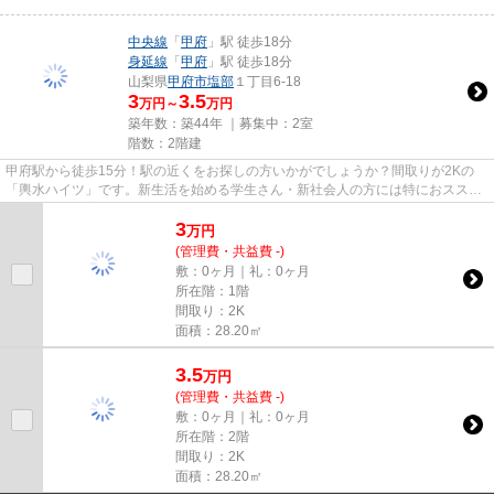
中央線
「
甲府
」駅 徒歩18分
身延線
「
甲府
」駅 徒歩18分
山梨県
甲府市
塩部
１丁目6-18
3
3.5
万円～
万円
築年数：築44年 ｜募集中：
2室
階数：2階建
甲府駅から徒歩15分！駅の近くをお探しの方いかがでしょうか？間取りが2Kの
「輿水ハイツ」です。新生活を始める学生さん・新社会人の方には特におスス
メ。閑静な住宅地です。
3
万
円
(管理費・共益費 -)
敷：0ヶ月｜礼：0ヶ月
所在階：1階
間取り：2K
面積：28.20㎡
3.5
万
円
(管理費・共益費 -)
敷：0ヶ月｜礼：0ヶ月
所在階：2階
間取り：2K
面積：28.20㎡