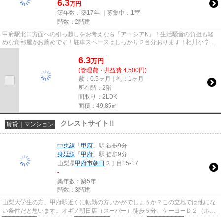
6.3
万円
築年数：築17年 ｜募集中：
1室
階数：2階建
甲府駅北口方面への引っ越しをお考えなら「アーシアK」！生活騒音の負担も軽
めな角部屋がお薦めです！駐車スペースはしっかり２台分あります！相川小学
校、北東中学区。山梨大学付属小...
6.3
万
円
(管理費・共益費 4,500円)
敷：0.5ヶ月｜礼：1ヶ月
所在階：2階
間取り：2LDK
面積：49.85㎡
クレストサイトⅡ
賃貸｜マンション
中央線
「
甲府
」駅 徒歩9分
身延線
「
甲府
」駅 徒歩9分
山梨県
甲府市
朝日
２丁目15-17
-
築年数：築5年
階数：3階建
山梨大学生の方、甲府駅近くに転勤の方いかがでしょうか？この立地では他にな
い条件だと思います。オギノ朝日店（スーパー）徒歩５分、ケーヨーＤ２（ホー
ムセンター）徒歩５分の好立地。