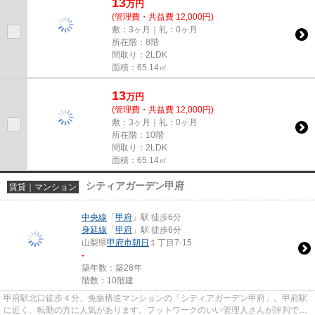
13
万
円
(管理費・共益費 12,000円)
敷：3ヶ月｜礼：0ヶ月
所在階：8階
間取り：2LDK
面積：65.14㎡
13
万
円
(管理費・共益費 12,000円)
敷：3ヶ月｜礼：0ヶ月
所在階：10階
間取り：2LDK
面積：65.14㎡
シティアガーデン甲府
賃貸｜マンション
中央線
「
甲府
」駅 徒歩6分
身延線
「
甲府
」駅 徒歩6分
山梨県
甲府市
朝日
１丁目7-15
-
築年数：築28年
階数：10階建
甲府駅北口徒歩４分、免振構造マンションの「シティアガーデン甲府」。甲府駅
に近く、転勤の方に人気があります。フットワークのいい管理人さんが評判で