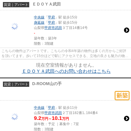
ＥＤＯＹＡ武田
賃貸｜アパート
中央線
「
甲府
」駅 徒歩15分
身延線
「
甲府
」駅 徒歩15分
山梨県
甲府市
武田
３丁目14番14号
-
築年数：築3年
階数：3階建
こちらの物件はアパートです。こちらの令和4年築の物件は多くの方からご好評
を頂いてます。歩いて15分ほどで駅にアクセスできる、立地の良さも魅力の物件
です。新着情報：EDOYA武田の...
現在空室情報がありません。
ＥＤＯＹＡ武田へのお問い合わせはこちら
D-ROOM山の手
賃貸｜アパート
中央線
「
甲府
」駅 徒歩11分
山梨県
甲府市
武田
２丁目182番1､184番4
9.2
10.1
万円～
万円
築年数：予定 ｜募集中：
7室
階数：3階建