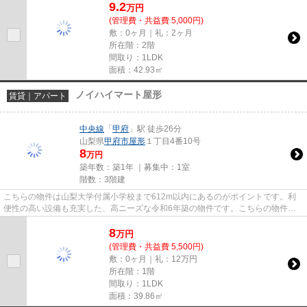
9.2
万
円
(管理費・共益費 5,000円)
敷：0ヶ月｜礼：2ヶ月
所在階：2階
間取り：1LDK
面積：42.93㎡
ノイハイマート屋形
賃貸｜アパート
中央線
「
甲府
」駅 徒歩26分
山梨県
甲府市
屋形
１丁目4番10号
8
万円
築年数：築1年 ｜募集中：
1室
階数：3階建
こちらの物件は山梨大学付属小学校まで612m以内にあるのがポイントです。利
便性の高い設備も充実した、高ニーズな令和6年築の物件です。こちらの物件は
アパートです。ぜひ一度見ていた...
8
万
円
(管理費・共益費 5,500円)
敷：0ヶ月｜礼：12万円
所在階：1階
間取り：1LDK
面積：39.86㎡