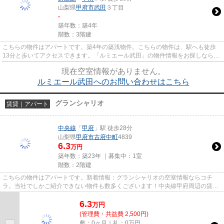
山梨県
甲府市
武田
３丁目
-
築年数：築4年
階数：3階建
こちらの物件はアパートです。築4年の築浅物件。こちらの物件は、駅へも徒歩
13分と歩いてアクセスできます。「ルミエール武田」の物件情報をお探しならお
気軽にお問い合わせ下さい。甲...
現在空室情報がありません。
ルミエール武田へのお問い合わせはこちら
グランシャリオ
賃貸｜アパート
中央線
「
甲府
」駅 徒歩28分
山梨県
甲府市
古府中町
4839
6.3
万円
築年数：築23年 ｜募集中：
1室
階数：2階建
こちらの物件はアパートです。新着情報：グランシャリオの空室情報ならコチ
ラ。当社でしかご紹介できない物件も数多くございます！中央線甲府周辺の賃貸
情報をお求めなら、ぜひ当社に...
6.3
万
円
(管理費・共益費 2,500円)
敷：0ヶ月｜礼：0万円