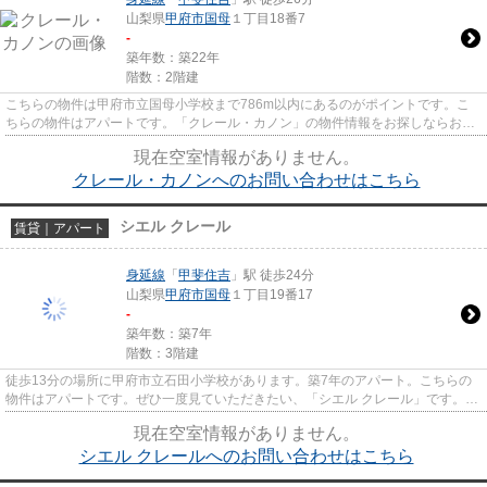
山梨県
甲府市
国母
１丁目18番7
-
築年数：築22年
階数：2階建
こちらの物件は甲府市立国母小学校まで786m以内にあるのがポイントです。こ
ちらの物件はアパートです。「クレール・カノン」の物件情報をお探しならお気
軽にお問い合わせ下さい。あな...
現在空室情報がありません。
クレール・カノンへのお問い合わせはこちら
シエル クレール
賃貸｜アパート
身延線
「
甲斐住吉
」駅 徒歩24分
山梨県
甲府市
国母
１丁目19番17
-
築年数：築7年
階数：3階建
徒歩13分の場所に甲府市立石田小学校があります。築7年のアパート。こちらの
物件はアパートです。ぜひ一度見ていただきたい、「シエル クレール」です。丸
和不動産では身延線甲斐住吉...
現在空室情報がありません。
シエル クレールへのお問い合わせはこちら