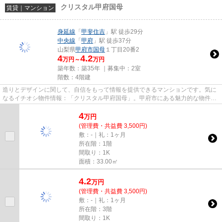
クリスタル甲府国母
賃貸｜マンション
身延線
「
甲斐住吉
」駅 徒歩29分
中央線
「
甲府
」駅 徒歩37分
山梨県
甲府市
国母
１丁目20番2
4
4.2
万円～
万円
築年数：築35年 ｜募集中：
2室
階数：4階建
造りとデザインに関して、自信をもって情報を提供できるマンションです。気に
なるイチオシ物件情報：「クリスタル甲府国母」。甲府市にある魅力的な物件
が、身延線甲斐住吉近くに多数...
4
万
円
(管理費・共益費 3,500円)
敷：-｜礼：1ヶ月
所在階：1階
間取り：1K
面積：33.00㎡
4.2
万
円
(管理費・共益費 3,500円)
敷：-｜礼：1ヶ月
所在階：3階
間取り：1K