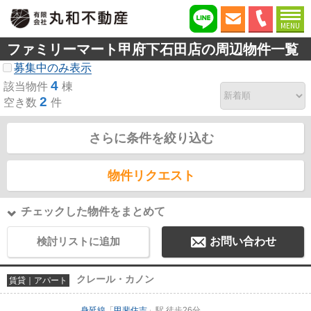
MENU
ファミリーマート甲府下石田店の周辺物件一覧
募集中のみ表示
4
該当物件
棟
2
空き数
件
さらに条件を絞り込む
物件リクエスト
チェックした物件をまとめて
検討リストに追加
お問い合わせ
クレール・カノン
賃貸｜アパート
身延線
「
甲斐住吉
」駅 徒歩26分