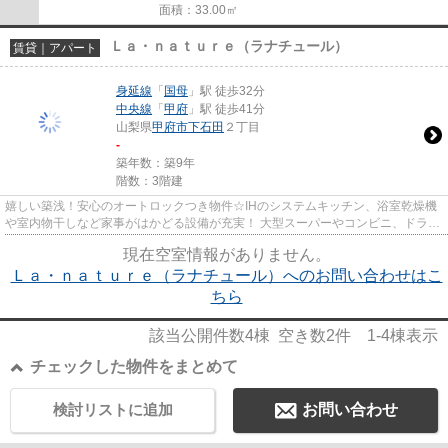
面積：33.00㎡
Ｌａ・ｎａｔｕｒｅ（ラナチュール）
賃貸｜アパート
身延線
「
国母
」駅 徒歩32分
中央線
「
甲府
」駅 徒歩41分
山梨県
甲府市
下石田
２丁目
-
築年数：築9年
階数：3階建
嬉しい築浅！安心のオートロックつき物件☆IHのシステムキッチン、浴室乾燥機
や室内物干しなど家事がはかどる設備が充実！ 大型スーパーやコンビニ、ドラッ
グストアなどが徒歩圏内にあ...
現在空室情報がありません。
Ｌａ・ｎａｔｕｒｅ（ラナチュール）へのお問い合わせはこ
ちら
該当公開件数
4
棟 空き数
2
件
1-4
棟表示
チェックした物件をまとめて
検討リストに追加
お問い合わせ