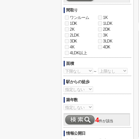
間取り
ワンルーム
1K
1DK
1LDK
2K
2DK
2LDK
3K
3DK
3LDK
4K
4DK
4LDK以上
面積
～
駅からの徒歩
築年数
4
件が該当
情報公開日