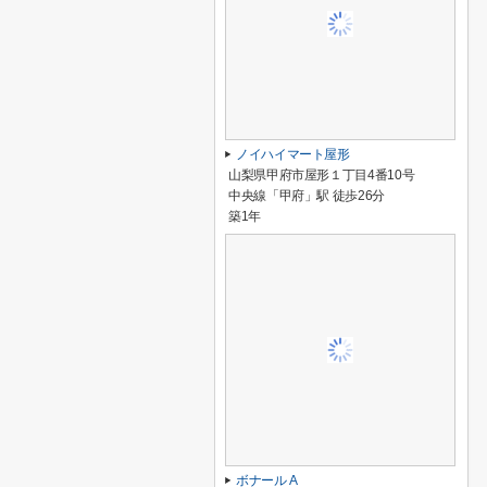
ノイハイマート屋形
山梨県甲府市屋形１丁目4番10号
中央線「甲府」駅 徒歩26分
築1年
ボナール A