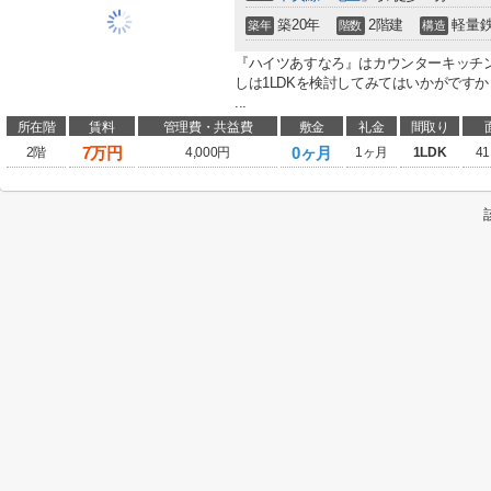
築20年
2階建
軽量
築年
階数
構造
『ハイツあすなろ』はカウンターキッチン
しは1LDKを検討してみてはいかがです
...
所在階
賃料
管理費・共益費
敷金
礼金
間取り
7
万円
0ヶ月
2階
4,000円
1ヶ月
1LDK
41