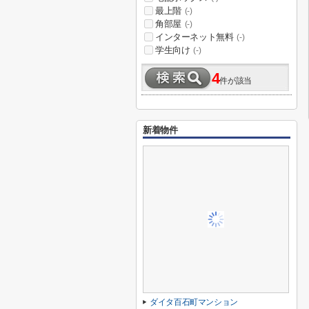
最上階
(-)
角部屋
(-)
インターネット無料
(-)
学生向け
(-)
4
件が該当
新着物件
ダイタ百石町マンション