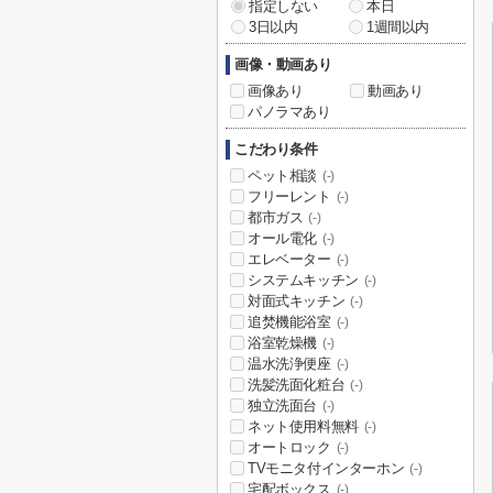
指定しない
本日
3日以内
1週間以内
画像・動画あり
画像あり
動画あり
パノラマあり
こだわり条件
ペット相談
(-)
フリーレント
(-)
都市ガス
(-)
オール電化
(-)
エレベーター
(-)
システムキッチン
(-)
対面式キッチン
(-)
追焚機能浴室
(-)
浴室乾燥機
(-)
温水洗浄便座
(-)
洗髪洗面化粧台
(-)
独立洗面台
(-)
ネット使用料無料
(-)
オートロック
(-)
TVモニタ付インターホン
(-)
宅配ボックス
(-)