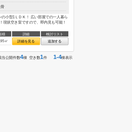
鉄骨
の小型1ＬＤＫ！ 広い部屋での一人暮ら
か！現状空き室ですので、即内見も可能！
面積
詳細
検討リスト
.95㎡
詳細を見る
追加する
4
1
1-4
該当公開件数
棟 空き数
件
棟表示