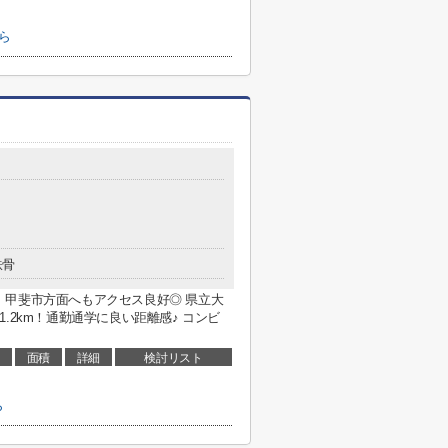
ら
鉄骨
、甲斐市方面へもアクセス良好◎ 県立大
.2km！通勤通学に良い距離感♪ コンビ
面積
詳細
検討リスト
ら