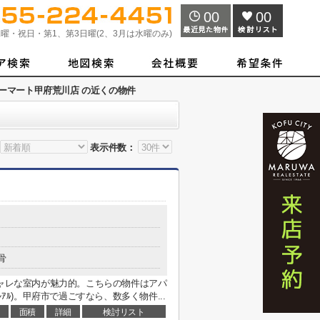
00
00
曜・祝日・第1、第3日曜(2、3月は水曜のみ)
ーマート甲府荒川店 の近くの物件
表示件数：
骨
シャレな室内が魅力的。こちらの物件はアパ
ｱﾙ)。甲府市で過ごすなら、数多く物件...
面積
詳細
検討リスト