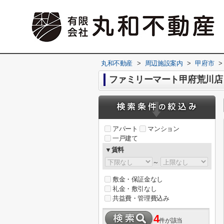
丸和不動産
>
周辺施設案内
>
甲府市
>
ファミリーマート甲府荒川店
アパート
マンション
一戸建て
▼賃料
～
敷金・保証金なし
礼金・敷引なし
共益費・管理費込み
4
件が該当