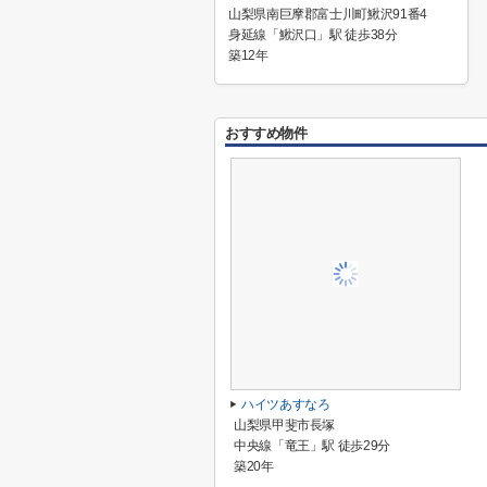
山梨県南巨摩郡富士川町鰍沢91番4
身延線「鰍沢口」駅 徒歩38分
築12年
おすすめ物件
ハイツあすなろ
山梨県甲斐市長塚
中央線「竜王」駅 徒歩29分
築20年