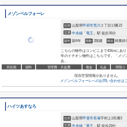
メゾンベルフォーレ
山梨県
甲府市
荒川
２丁目13番23
住所
交通
中央線
「
竜王
」駅 徒歩36分
築8年
2階建
軽量鉄
築年
階数
構造
こちらの物件はコンビニまで436mにあ
年のイチオシ物件はこちらです。「メゾ
あ...
所在階
賃料
管理費・共益費
敷金
礼金
間取り
現在空室情報がありません。
メゾンベルフォーレへのお問い合わせは
ハイツあすなろ
山梨県
甲斐市
長塚
字村上181番3
住所
交通
中央線
「
竜王
」駅 徒歩29分