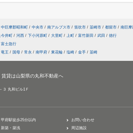
中巨摩郡昭和町
/
中央市
/
南アルプス市
/
笛吹市
/
韮崎市
/
都留市
/
南巨摩
上今井町
/
河西
/
下小河原町
/
大里町
/
上町
/
富竹新田
/
武田
/
徳行
富士急行
竜王
/
国母
/
常永
/
南甲府
/
東花輪
/
塩崎
/
金手
/
韮崎
、賃貸は山梨県の丸和不動産へ
－３ 丸和ビル1Ｆ
甲府駅徒歩25分以内
お問い合わせ
新築・築浅
周辺施設