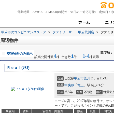
営業時間：
AM9:00～PM6:00(時間外・休日のご対応可能)
定休日：
水
甲府市のコンビニエンスストア
>
ファミリーマート甲府荒川店
>
ファミリ
 周辺物件
並び順：
空室物件のみ表示
4
1
1-4
該当公開件数
棟 空き数
件
棟表示
Ｒｅａｌ(ﾚｱﾙ)
山梨県
甲府市
荒川
２丁目13-33
住所
交通
中央線
「
竜王
」駅 徒歩36分
築8年
2階建
軽量鉄
築年
階数
構造
ニーズの高い、2017年築の物件で、オ
ートです。こだわりポイント満載のReal(ﾚ
所在階
賃料
管理費・共益費
敷金
礼金
間取り