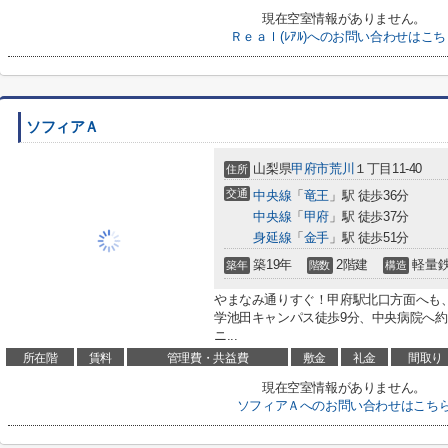
現在空室情報がありません。
Ｒｅａｌ(ﾚｱﾙ)へのお問い合わせはこち
ソフィアＡ
山梨県
甲府市
荒川
１丁目11-40
住所
交通
中央線
「
竜王
」駅 徒歩36分
中央線
「
甲府
」駅 徒歩37分
身延線
「
金手
」駅 徒歩51分
築19年
2階建
軽量
築年
階数
構造
やまなみ通りすぐ！甲府駅北口方面へも
学池田キャンパス徒歩9分、中央病院へ約1
ニ...
所在階
賃料
管理費・共益費
敷金
礼金
間取り
現在空室情報がありません。
ソフィアＡへのお問い合わせはこち