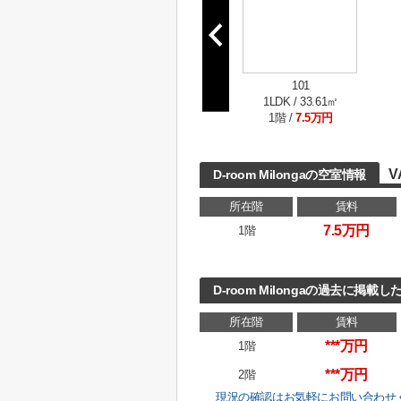
101
1LDK / 33.61㎡
1階 /
7.5万円
V
D-room Milongaの空室情報
所在階
賃料
7.5万円
1階
D-room Milongaの過去に掲載
所在階
賃料
***万円
1階
***万円
2階
現況の確認はお気軽にお問い合わせ