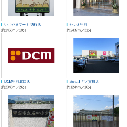
いちやまマート 徳行店
セレオ甲府
約1458m／19分
約2437m／31分
DCM甲府北口店
Seriaオギノ貢川店
約2048m／26分
約1244m／16分