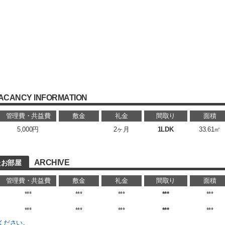
ACANCY INFORMATION
管理費・共益費
敷金
礼金
間取り
面積
5,000円
2ヶ月
1LDK
33.61㎡
ARCHIVE
したお部屋
管理費・共益費
敷金
礼金
間取り
面積
***
***
***
***
***
***
***
***
***
***
ください。