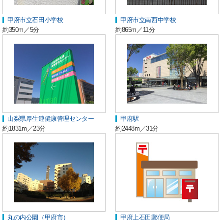
甲府市立石田小学校
甲府市立南西中学校
約350m／5分
約865m／11分
山梨県厚生連健康管理センター
甲府駅
約1831m／23分
約2448m／31分
丸の内公園（甲府市）
甲府上石田郵便局