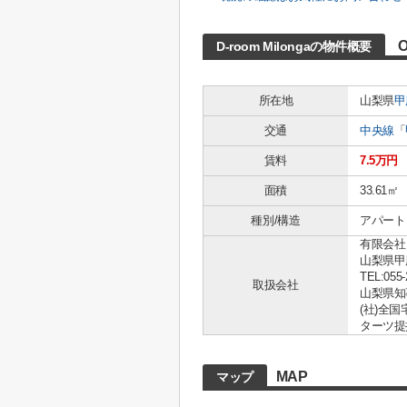
D-room Milongaの物件概要
所在地
山梨県
甲
交通
中央線
「
賃料
7.5万円
面積
33.61㎡
種別/構造
アパート 
有限会社
山梨県甲
TEL:055-
取扱会社
山梨県知事 
(社)全
ターツ提
MAP
マップ