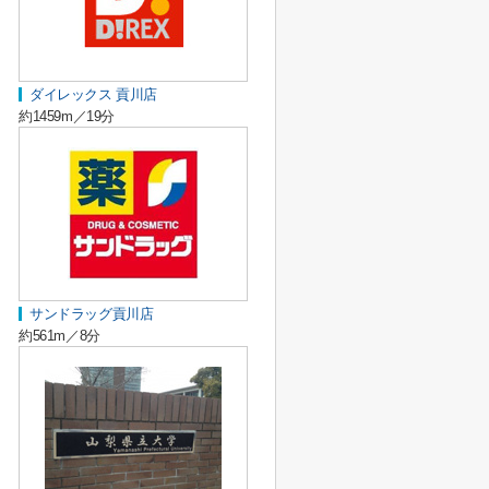
ダイレックス 貢川店
約1459m／19分
サンドラッグ貢川店
約561m／8分