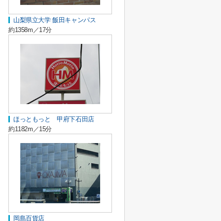
山梨県立大学 飯田キャンパス
約1358m／17分
ほっともっと 甲府下石田店
約1182m／15分
岡島百貨店