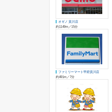
オギノ 貢川店
約1149m／15分
ファミリーマート甲府貢川店
約491m／7分