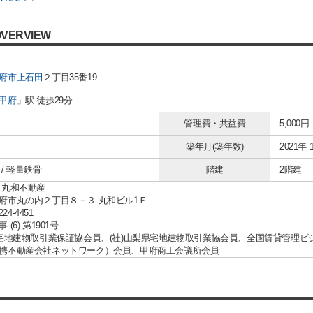
OVERVIEW
府市
上石田
２丁目35番19
甲府
」駅 徒歩29分
管理費・共益費
5,000円
築年月(築年数)
2021年 
/ 軽量鉄骨
階建
2階建
 丸和不動産
府市丸の内２丁目８－３ 丸和ビル1Ｆ
224-4451
(6) 第1901号
国宅地建物取引業保証協会員、(社)山梨県宅地建物取引業協会員、全国賃貸管理ビ
携不動産会社ネットワーク）会員、甲府商工会議所会員