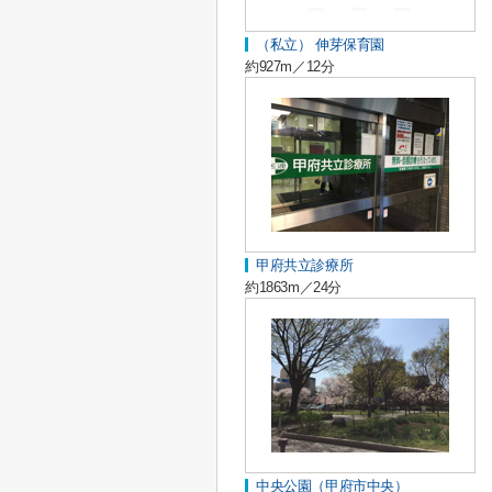
（私立） 伸芽保育園
約927m／12分
甲府共立診療所
約1863m／24分
中央公園（甲府市中央）