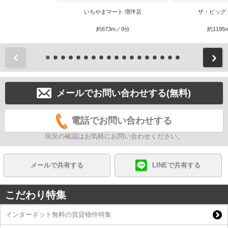
いちやまマート 増坪店
ザ・ビッグ
約673m／9分
約1195
前
メールでお問い合わせする(無料)
電話でお問い合わせする
現況の確認はお気軽にお問い合わせください。
メールで共有する
LINEで共有する
こだわり特集
インターネット無料の賃貸物件特集