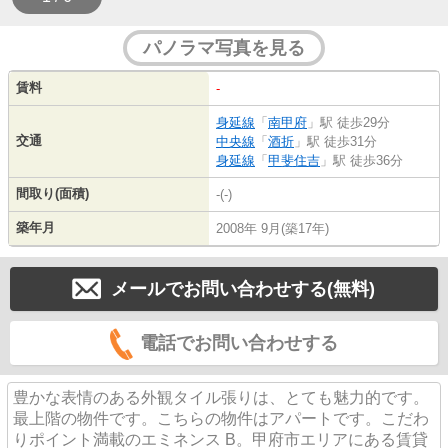
パノラマ写真を見る
賃料
-
身延線
「
南甲府
」駅 徒歩29分
交通
中央線
「
酒折
」駅 徒歩31分
身延線
「
甲斐住吉
」駅 徒歩36分
間取り(面積)
-(-)
築年月
2008年 9月(築17年)
メールでお問い合わせする(無料)
電話でお問い合わせする
豊かな表情のある外観タイル張りは、とても魅力的です。
最上階の物件です。こちらの物件はアパートです。こだわ
りポイント満載のエミネンス B。甲府市エリアにある賃貸