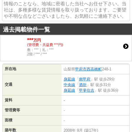
情報のことなら、地域に密着した当社へお任せ下さい。当
社は、多種多様な賃貸情報を取り扱っております。ご要望
や不明な点などございましたら、お気軽にご連絡下さい。
過去掲載物件一覧
***
万円
(管理費・共益費 ***円)
敷：***｜礼：***
2階 / *** / ***
所在地
山梨県
甲府市
西高橋町
248-1
身延線
「
南甲府
」駅 徒歩29分
交通
中央線
「
酒折
」駅 徒歩31分
身延線
「
甲斐住吉
」駅 徒歩36分
賃料
-
管理費等
-
面積
-
築年数
2008年 9月 (築17年)