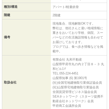
種別/構造
アパート/軽量鉄骨
階建
2階建
現地集合、現地解散OKです。
弊社は、他社さんと違い地域情報に
重きをおいており学校、病院、スー
備考
パーなどの生活施設情報も合わせて
お届けしております。
ブログでは、食べ歩き情報などを掲
載中。
有限会社 丸和不動産
山梨県甲府市丸の内２丁目８－３ 丸
和ビル1Ｆ
TEL:055-224-4451
山梨県知事 (6) 第1901号
取扱会社
(社)全国宅地建物取引業保証協会員
(社)山梨県宅地建物取引業協会員
全国賃貸管理ビジネス協会会員
SEAネットワーク（スターツ提携不
動産会社ネットワーク）会員
甲府商工会議所会員