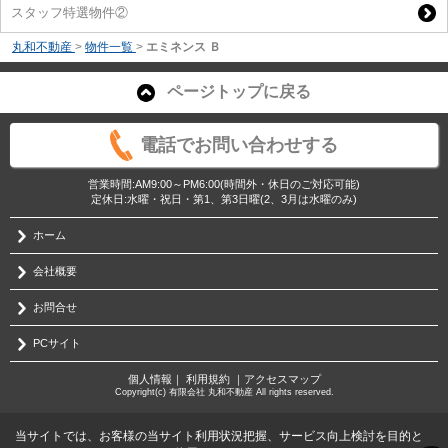
スタッフ特選物件②
丸和不動産
>
物件一覧
>
エミネンス Ｂ
ページトップに戻る
電話でお問い合わせする
営業時間:AM9:00～PM6:00(時間外・休日のご対応可能)
定休日:水曜・祝日・第1、第3日曜(2、3月は水曜のみ)
ホーム
会社概要
お問合せ
PCサイト
個人情報
｜
利用規約
｜
アクセスマップ
Copyright(c) 有限会社 丸和不動産 All rights reserved.
当サイトでは、お客様の当サイト利用状況把握、サービス向上検討を目的と