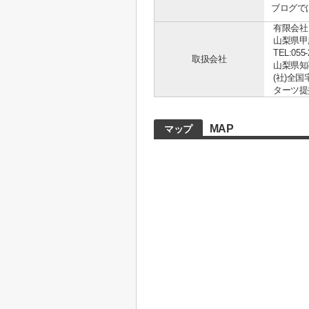
ブログで
有限会社
山梨県甲
TEL:055-
取扱会社
山梨県知事 
(社)全
ターツ提
MAP
マップ