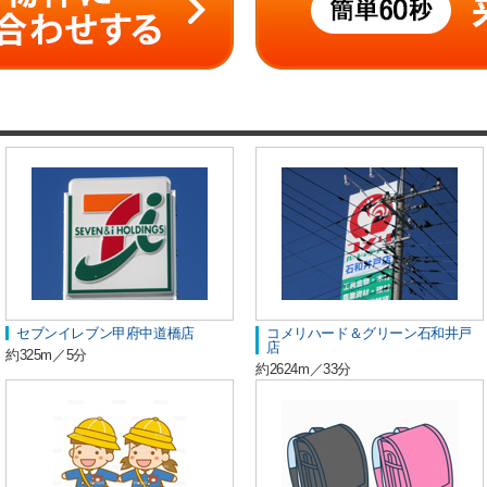
セブンイレブン甲府中道橋店
コメリハード＆グリーン石和井戸
店
約325m／5分
約2624m／33分