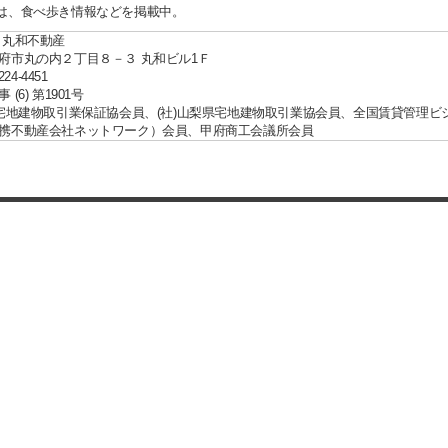
は、食べ歩き情報などを掲載中。
 丸和不動産
府市丸の内２丁目８－３ 丸和ビル1Ｆ
224-4451
(6) 第1901号
国宅地建物取引業保証協会員、(社)山梨県宅地建物取引業協会員、全国賃貸管理ビ
携不動産会社ネットワーク）会員、甲府商工会議所会員