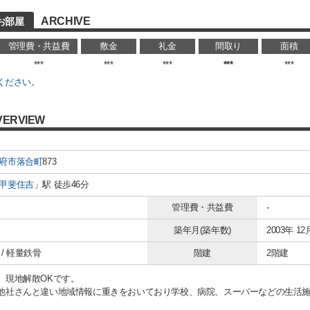
ARCHIVE
お部屋
管理費・共益費
敷金
礼金
間取り
面積
***
***
***
***
***
ください。
VERVIEW
府市
落合町
873
甲斐住吉
」駅 徒歩46分
管理費・共益費
-
築年月(築年数)
2003年 12
/ 軽量鉄骨
階建
2階建
、現地解散OKです。
他社さんと違い地域情報に重きをおいており学校、病院、スーパーなどの生活