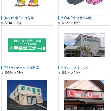
(私立)甲南立正保育園
甲府市立中道北小学校
約829m／11分
約1222m／16分
甲斐ゼミナール 小瀬教室
うえむらクリニック
約1974m／25分
約1611m／21分