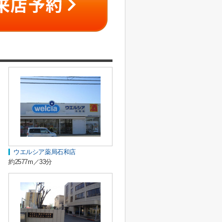
ウエルシア薬局石和店
約2577m／33分