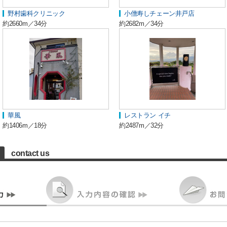
野村歯科クリニック
小僧寿しチェーン井戸店
約2660m／34分
約2682m／34分
華風
レストラン イチ
約1406m／18分
約2487m／32分
contact us