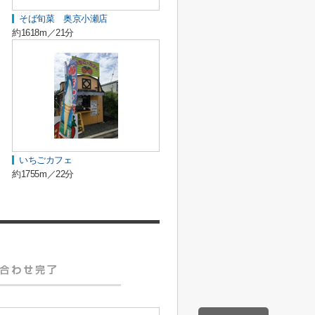
そば旬菜 奥京小瀬店
約1618m／21分
いちごカフェ
約1755m／22分