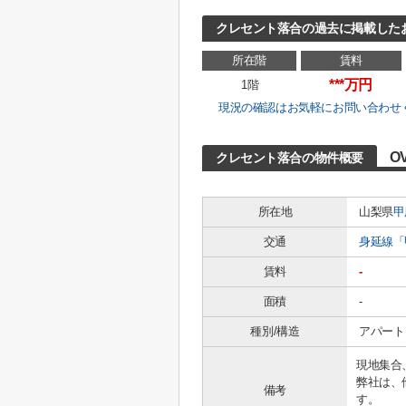
クレセント落合の過去に掲載した
所在階
賃料
***万円
1階
現況の確認はお気軽にお問い合わせ
O
クレセント落合の物件概要
所在地
山梨県
甲
交通
身延線
「
賃料
-
面積
-
種別/構造
アパート 
現地集合
弊社は、
備考
す。