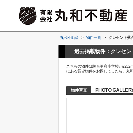
丸和不動産
>
物件一覧
>
クレセント落
過去掲載物件：クレセン
こちらの物件は駿台甲府小学校が223
にある賃貸物件をお探しでしたら、丸
PHOTO GALLER
物件写真