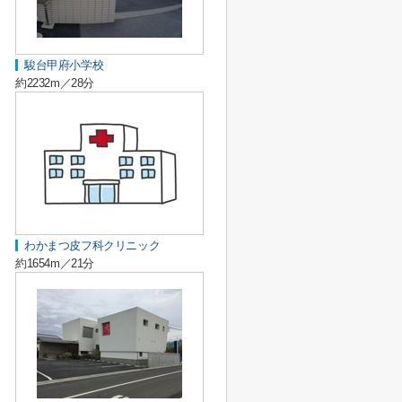
駿台甲府小学校
約2232m／28分
わかまつ皮フ科クリニック
約1654m／21分