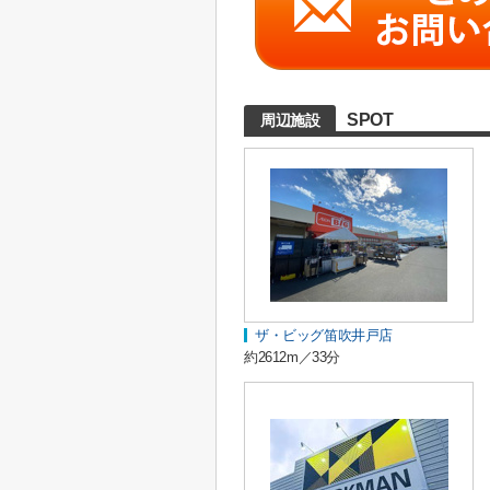
SPOT
周辺施設
ザ・ビッグ笛吹井戸店
約2612m／33分