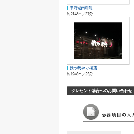
甲府城南病院
約2148m／27分
我や我や 小瀬店
約1946m／25分
クレセント落合へのお問い合わせ