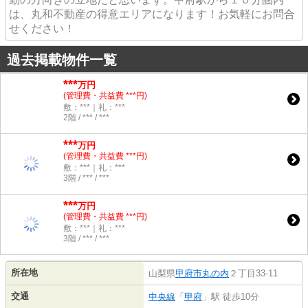
は、丸和不動産の得意エリアになります！お気軽にお問合
せください！
過去掲載物件一覧
***
万円
(管理費・共益費 ***円)
敷：***｜礼：***
2階 / *** / ***
***
万円
(管理費・共益費 ***円)
敷：***｜礼：***
3階 / *** / ***
***
万円
(管理費・共益費 ***円)
敷：***｜礼：***
3階 / *** / ***
所在地
山梨県
甲府市
丸の内
２丁目33-11
交通
中央線
「
甲府
」駅 徒歩10分