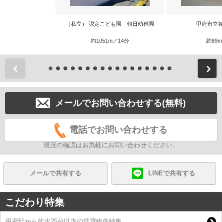
（私立） 認定こども園 朝日幼稚園
甲府市立
約1051m／14分
約89
前
メールでお問い合わせする(無料)
電話でお問い合わせする
現況の確認はお気軽にお問い合わせください。
メールで共有する
LINEで共有する
こだわり特集
甲府駅から徒歩25分以内の賃貸物件特集