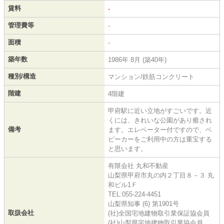
賃料
-
管理費等
-
面積
-
築年数
1986年 8月 (築40年)
種別/構造
マンション/鉄筋コンクリート
階建
4階建
甲府駅に近い立地がすごいです。近
くには、きれいな公園があり癒され
備考
ます。エレベーター付ですので、ベ
ビーカーをご利用中の方は重宝する
と思います。
有限会社 丸和不動産
山梨県甲府市丸の内２丁目８－３ 丸
和ビル1Ｆ
TEL:055-224-4451
山梨県知事 (6) 第1901号
取扱会社
(社)全国宅地建物取引業保証協会員
(社)山梨県宅地建物取引業協会員