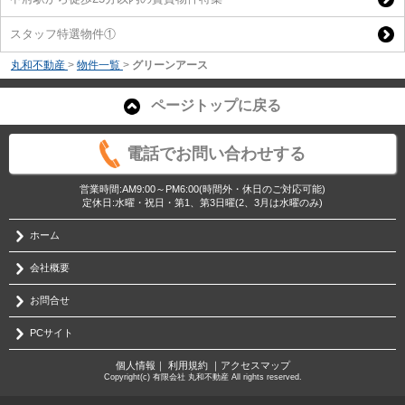
スタッフ特選物件①
丸和不動産
>
物件一覧
>
グリーンアース
ページトップに戻る
電話でお問い合わせする
営業時間:AM9:00～PM6:00(時間外・休日のご対応可能)
定休日:水曜・祝日・第1、第3日曜(2、3月は水曜のみ)
ホーム
会社概要
お問合せ
PCサイト
個人情報
｜
利用規約
｜
アクセスマップ
Copyright(c) 有限会社 丸和不動産 All rights reserved.