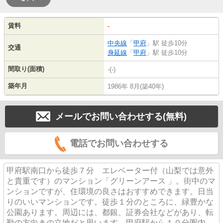
賃料
-
中央線
「
甲府
」駅 徒歩10分
交通
身延線
「
甲府
」駅 徒歩10分
間取り(面積)
-(-)
築年月
1986年 8月(築40年)
メールでお問い合わせする(無料)
電話でお問い合わせする
甲府駅南口から徒歩７分 エレベーター付（山梨では意外
と貴重です）のマンション「グリーンアース 」。街中のマ
ンションですが、住環境の良さはおすすめできます。日当
りのいいマンションです。徒歩１分のところに、緑豊かな
公園あります。周辺には、都銀、証券会社などがあり、転
勤の方向きの立地だと思います。甲府駅から１０分圏内