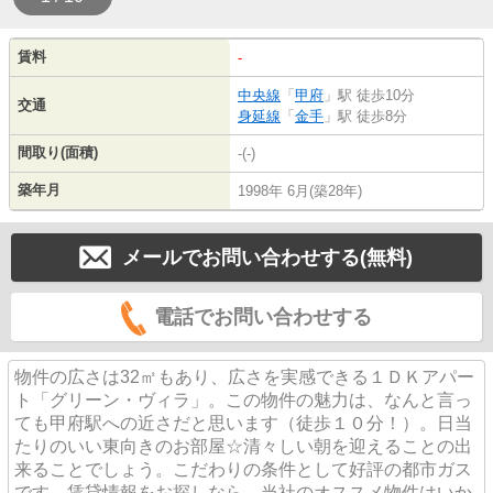
賃料
-
中央線
「
甲府
」駅 徒歩10分
交通
身延線
「
金手
」駅 徒歩8分
間取り(面積)
-(-)
築年月
1998年 6月(築28年)
メールでお問い合わせする(無料)
電話でお問い合わせする
物件の広さは32㎡もあり、広さを実感できる１ＤＫアパー
ト「グリーン・ヴィラ」。この物件の魅力は、なんと言っ
ても甲府駅への近さだと思います（徒歩１０分！）。日当
たりのいい東向きのお部屋☆清々しい朝を迎えることの出
来ることでしょう。こだわりの条件として好評の都市ガス
です。賃貸情報をお探しなら、当社のオススメ物件はいか