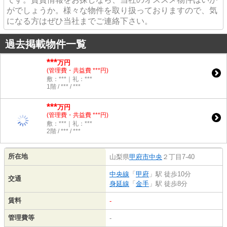
がでしょうか。様々な物件を取り扱っておりますので、気
になる方はぜひ当社までご連絡下さい。
過去掲載物件一覧
***
万円
(管理費・共益費 ***円)
敷：***｜礼：***
1階 / *** / ***
***
万円
(管理費・共益費 ***円)
敷：***｜礼：***
2階 / *** / ***
所在地
山梨県
甲府市
中央
２丁目7-40
中央線
「
甲府
」駅 徒歩10分
交通
身延線
「
金手
」駅 徒歩8分
賃料
-
管理費等
-