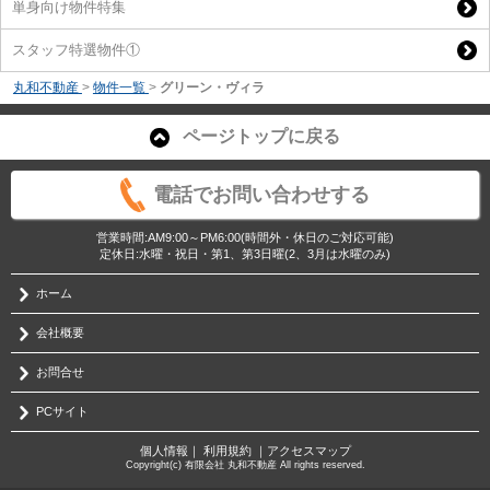
単身向け物件特集
スタッフ特選物件①
丸和不動産
>
物件一覧
>
グリーン・ヴィラ
ページトップに戻る
電話でお問い合わせする
営業時間:AM9:00～PM6:00(時間外・休日のご対応可能)
定休日:水曜・祝日・第1、第3日曜(2、3月は水曜のみ)
ホーム
会社概要
お問合せ
PCサイト
個人情報
｜
利用規約
｜
アクセスマップ
Copyright(c) 有限会社 丸和不動産 All rights reserved.