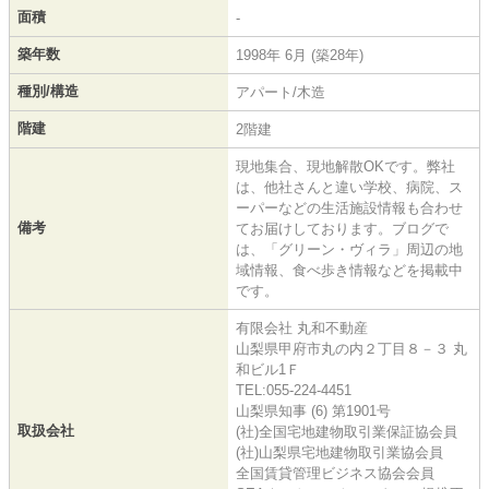
面積
-
築年数
1998年 6月 (築28年)
種別/構造
アパート/木造
階建
2階建
現地集合、現地解散OKです。弊社
は、他社さんと違い学校、病院、ス
ーパーなどの生活施設情報も合わせ
備考
てお届けしております。ブログで
は、「グリーン・ヴィラ」周辺の地
域情報、食べ歩き情報などを掲載中
です。
有限会社 丸和不動産
山梨県甲府市丸の内２丁目８－３ 丸
和ビル1Ｆ
TEL:055-224-4451
山梨県知事 (6) 第1901号
取扱会社
(社)全国宅地建物取引業保証協会員
(社)山梨県宅地建物取引業協会員
全国賃貸管理ビジネス協会会員