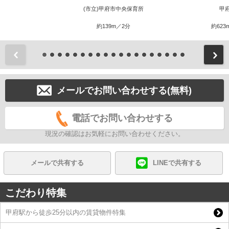
(市立)甲府市中央保育所
甲
約139m／2分
約623
前
メールでお問い合わせする(無料)
電話でお問い合わせする
現況の確認はお気軽にお問い合わせください。
メールで共有する
LINEで共有する
こだわり特集
甲府駅から徒歩25分以内の賃貸物件特集