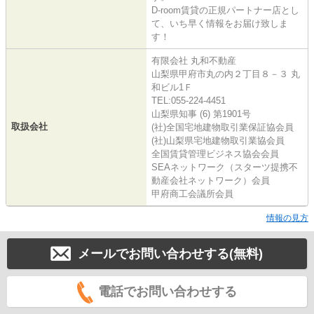
D-room賃貸の正規パートナー店とし
て、いち早く情報をお届け致しま
す！
有限会社 丸和不動産
山梨県甲府市丸の内２丁目８－３ 丸
和ビル1Ｆ
TEL:055-224-4451
山梨県知事 (6) 第1901号
取扱会社
(社)全国宅地建物取引業保証協会員
(社)山梨県宅地建物取引業協会員
全国賃貸管理ビジネス協会会員
SEAネットワーク（スターツ提携不
動産会社ネットワーク）会員
甲府商工会議所会員
情報の見方
メールでお問い合わせする(無料)
電話でお問い合わせする