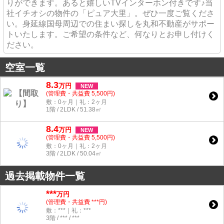
りができます。あると嬉しいTVインターホン付きです♪当
社イチオシの物件の「ピュア大里」。ぜひ一度ご覧くださ
い。身延線国母周辺での住まい探しを丸和不動産がサポー
トいたします。ご希望の条件など、何なりとお申し付けく
ださい。
空室一覧
8.3
万
円
NEW
(管理費・共益費 5,500円)
敷：0ヶ月｜礼：2ヶ月
1階 / 2LDK / 51.38㎡
8.4
万
円
NEW
(管理費・共益費 5,500円)
敷：0ヶ月｜礼：2ヶ月
3階 / 2LDK / 50.04㎡
過去掲載物件一覧
***
万円
(管理費・共益費 ***円)
敷：***｜礼：***
3階 / *** / ***