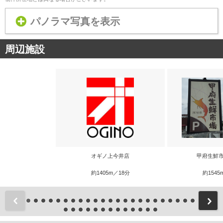
パノラマ写真を表示
周辺施設
オギノ上今井店
甲府生鮮市
約1405m／18分
約1545
前