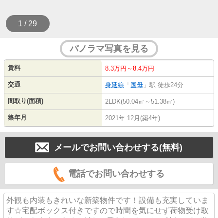
1 / 29
パノラマ写真を見る
賃料
8.3万円～8.4万円
交通
身延線
「
国母
」駅 徒歩24分
間取り(面積)
2LDK(50.04㎡～51.38㎡)
築年月
2021年 12月(築4年)
メールでお問い合わせする(無料)
電話でお問い合わせする
外観も内装もきれいな新築物件です！設備も充実していま
す☆宅配ボックス付きですので時間を気にせず荷物受け取