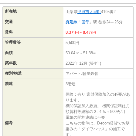
所在地
山梨県
甲府市
大里町
4195番2
交通
身延線
「
国母
」駅 徒歩24～26分
賃料
8.3万円～8.4万円
管理費等
5,500円
面積
50.04㎡～51.38㎡
築年数
2021年 12月 (築4年)
種別/構造
アパート/軽量鉄骨
階建
3階建
保険：有り 家財保険加入の必要があ
ります。
機関保証加入必須。 機関保証料は月
額賃料等総額の３.４％＋800円/月
電気の開栓連絡は不要
備考
こちらの物件は、D-room賃貸でお馴
染みの「ダイワハウス」の施工で
す。