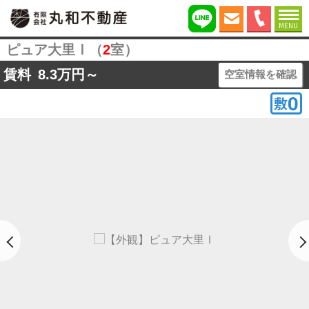
MENU
ピュア大里Ⅰ（
2
室）
賃料
8.3
万円～
空室情報を確認