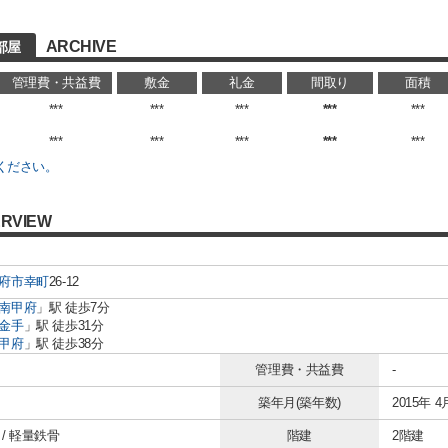
ARCHIVE
部屋
管理費・共益費
敷金
礼金
間取り
面積
***
***
***
***
***
***
***
***
***
***
ください。
RVIEW
府市
幸町
26-12
南甲府
」駅 徒歩7分
金手
」駅 徒歩31分
甲府
」駅 徒歩38分
管理費・共益費
-
築年月(築年数)
2015年 4
/ 軽量鉄骨
階建
2階建