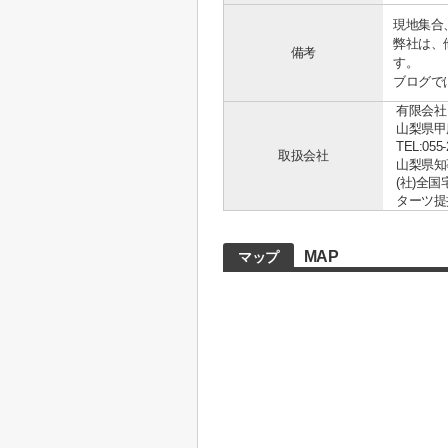
現地集合
弊社は、
備考
す。
ブログで
有限会社
山梨県甲
TEL:055-
取扱会社
山梨県知事 
(社)全
ターツ提
MAP
マップ