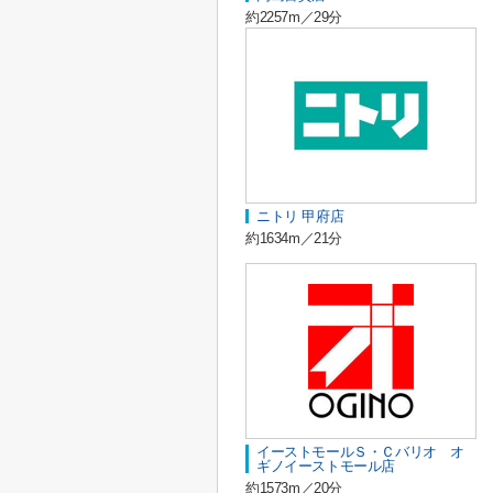
約2257m／29分
ニトリ 甲府店
約1634m／21分
イーストモールＳ・Ｃバリオ オ
ギノイーストモール店
約1573m／20分