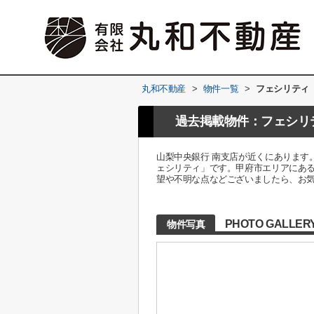
丸和不動産
>
物件一覧
>
フェシリティ
過去掲載物件：フェシリ
山梨中央銀行 南支店が近くにあります
ェシリティ」です。甲府市エリアにあ
望や不明な点などございましたら、お
PHOTO GALLER
物件写真