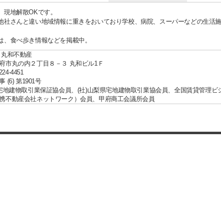
、現地解散OKです。
他社さんと違い地域情報に重きをおいており学校、病院、スーパーなどの生活
は、食べ歩き情報などを掲載中。
 丸和不動産
府市丸の内２丁目８－３ 丸和ビル1Ｆ
224-4451
(6) 第1901号
国宅地建物取引業保証協会員、(社)山梨県宅地建物取引業協会員、全国賃貸管理ビ
携不動産会社ネットワーク）会員、甲府商工会議所会員