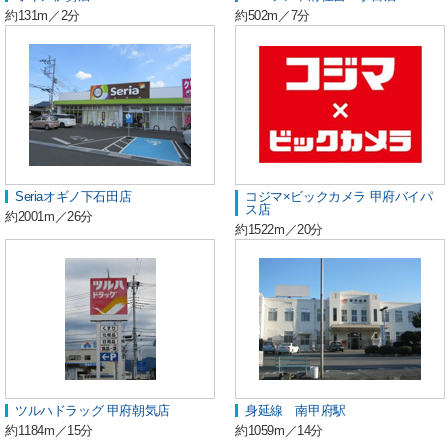
約131m／2分
約502m／7分
Seriaオギノ下石田店
コジマ×ビックカメラ 甲府バイパ
ス店
約2001m／26分
約1522m／20分
ツルハドラッグ 甲府朝気店
身延線 南甲府駅
約1184m／15分
約1059m／14分