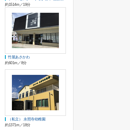
約1514m／19分
竹屋あさかわ
約601m／8分
（私立） 永照寺幼稚園
約1371m／18分