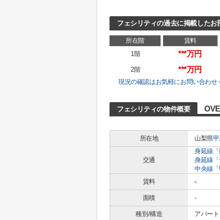
フェシリティの過去に掲載したお
所在階
賃料
***万円
1階
***万円
2階
現況の確認はお気軽にお問い合わせ
OVE
フェシリティの物件概要
所在地
山梨県
甲
身延線
「
交通
身延線
「
中央線
「
賃料
-
面積
-
種別/構造
アパート 