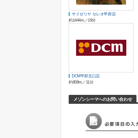
サイゼリヤ セレオ甲府店
約1444m／19分
DCM甲府北口店
約808m／11分
メゾンシーマへのお問い合わせ