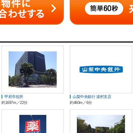
甲府市役所
山梨中央銀行 湯村支店
約1697m／22分
約460m／6分