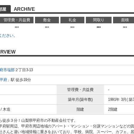
ARCHIVE
部屋
管理費・共益費
敷金
礼金
間取り
面積
***
***
***
***
***
ください。
RVIEW
府市
塩部
２丁目3-13
甲府
」駅 徒歩19分
管理費・共益費
-
築年月(築年数)
1991年 3月( 築3
/ 木造
階建
2階建
ら徒歩３分！山梨県甲府市の不動産会社です。
甲府駅周辺、甲府市周辺地域のアパート・マンション・分譲マンションなどの
社さんと違い地域情報に重きをおいており、学校、病院、スーパー、カフェ、