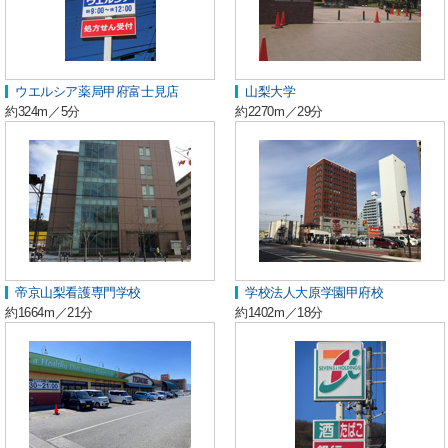
ウエルシア薬局甲府富士見店
山梨大学
約324m／5分
約2270m／29分
帝京山梨看護専門学校
学校法人大原学園甲府校
約1664m／21分
約1402m／18分