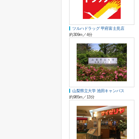
ツルハドラッグ 甲府富士見店
約309m／4分
山梨県立大学 池田キャンパス
約985m／13分