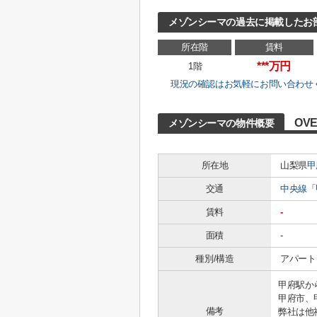
メゾンシーマの過去に掲載したお
所在階
賃料
***万円
1階
現況の確認はお気軽にお問い合わせ
OVE
メゾンシーマの物件概要
所在地
山梨県
甲
交通
中央線
「
賃料
-
面積
-
種別/構造
アパート 
甲府駅か
甲府市、
備考
弊社は他