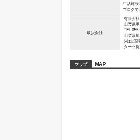
生活施設
ブログで
有限会社
山梨県甲
TEL:055-
取扱会社
山梨県知事 
(社)全
ターツ提
MAP
マップ