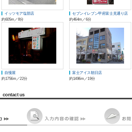
イッツモア塩部店
セブンイレブン甲府富士見通り店
約605m／8分
約464m／6分
自慢屋
富士アイス朝日店
約1756m／22分
約1496m／19分
contact us