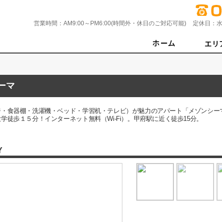
営業時間：
AM9:00～PM6:00(時間外・休日のご対応可能)
定休日：
水
ーマ
ジ・食器棚・洗濯機・ベッド・学習机・テレビ）が魅力のアパート「メゾンシー
徒歩１５分！インターネット無料（Wi-Fi）。甲府駅に近く徒歩15分。
Y