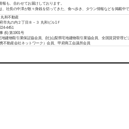
情報も、合わせてお届けしております。
は、社長の中澤が散々身銭を切ってきた、食べ歩き、タウン情報などを掲載中
 丸和不動産
府市丸の内２丁目８－３ 丸和ビル1Ｆ
224-4451
(6) 第1901号
国宅地建物取引業保証協会員、(社)山梨県宅地建物取引業協会員、全国賃貸管理ビ
携不動産会社ネットワーク）会員、甲府商工会議所会員