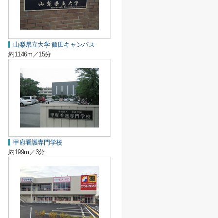
山梨県立大学 飯田キャンパス
約1146m／15分
甲府看護専門学校
約199m／3分