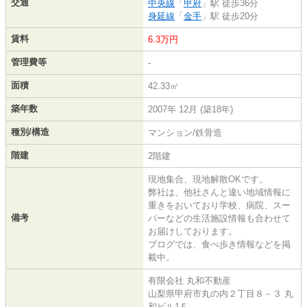
交通
中央線
「
甲府
」駅 徒歩36分
身延線
「
金手
」駅 徒歩20分
賃料
6.3万円
管理費等
-
面積
42.33㎡
築年数
2007年 12月 (築18年)
種別/構造
マンション/鉄骨造
階建
2階建
現地集合、現地解散OKです。
弊社は、他社さんと違い地域情報に
重きをおいており学校、病院、スー
備考
パーなどの生活施設情報も合わせて
お届けしております。
ブログでは、食べ歩き情報などを掲
載中。
有限会社 丸和不動産
山梨県甲府市丸の内２丁目８－３ 丸
和ビル1Ｆ