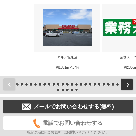
オギノ城東店
業務スーパ
約1351m／17分
約2306
前
メールでお問い合わせする(無料)
電話でお問い合わせする
現況の確認はお気軽にお問い合わせください。