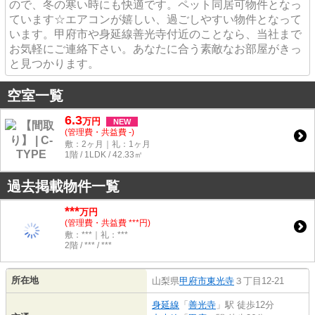
ので、冬の寒い時にも快適です。ペット同居可物件となっ
ています☆エアコンが嬉しい、過ごしやすい物件となって
います。甲府市や身延線善光寺付近のことなら、当社まで
お気軽にご連絡下さい。あなたに合う素敵なお部屋がきっ
と見つかります。
空室一覧
6.3
万
円
NEW
(管理費・共益費 -)
敷：2ヶ月｜礼：1ヶ月
1階 / 1LDK / 42.33㎡
過去掲載物件一覧
***
万円
(管理費・共益費 ***円)
敷：***｜礼：***
2階 / *** / ***
所在地
山梨県
甲府市
東光寺
３丁目12-21
身延線
「
善光寺
」駅 徒歩12分