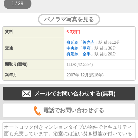
1 / 29
パノラマ写真を見る
賃料
6.3万円
身延線
「
善光寺
」駅 徒歩12分
交通
中央線
「
甲府
」駅 徒歩36分
身延線
「
金手
」駅 徒歩20分
間取り(面積)
1LDK(42.33㎡)
築年月
2007年 12月(築18年)
メールでお問い合わせする(無料)
電話でお問い合わせする
オートロック付きマンションタイプの物件でセキュリティ
面も充実しています。浴室には追い焚き機能が付いている