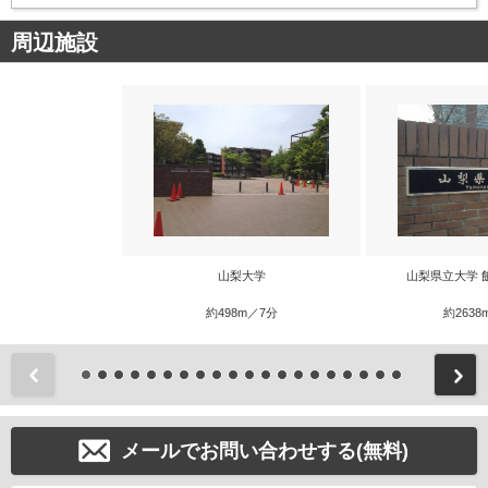
周辺施設
山梨大学
山梨県立大学 
約498m／7分
約2638
前
メールでお問い合わせする(無料)