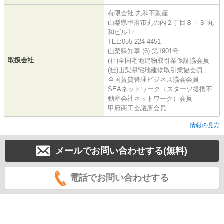
有限会社 丸和不動産
山梨県甲府市丸の内２丁目８－３ 丸
和ビル1Ｆ
TEL:055-224-4451
山梨県知事 (6) 第1901号
取扱会社
(社)全国宅地建物取引業保証協会員
(社)山梨県宅地建物取引業協会員
全国賃貸管理ビジネス協会会員
SEAネットワーク（スターツ提携不
動産会社ネットワーク）会員
甲府商工会議所会員
情報の見方
メールでお問い合わせする(無料)
電話でお問い合わせする