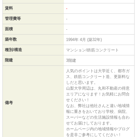
賃料
-
管理費等
-
面積
-
築年数
1994年 4月 (築32年)
種別/構造
マンション/鉄筋コンクリート
階建
3階建
人気のポイントは大学近く、都市ガ
ス、鉄筋コンクリート造、更新料な
しだと思います。
山梨大学周辺は、丸和不動産の得意
エリアになります！お気軽にお問合
せください！
備考
なお、弊社は他社さんと違い地域情
報に重きをおいており学校、病院、
スーパーなどの生活施設情報も合わ
せてお届けしております。
ホームページ内の地域情報やブログ
を是非ご参考にしてください！