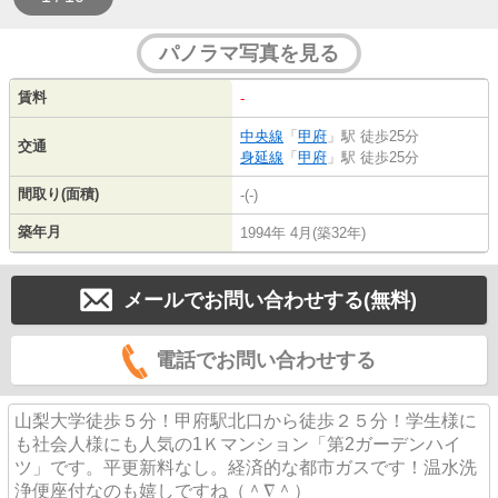
パノラマ写真を見る
賃料
-
中央線
「
甲府
」駅 徒歩25分
交通
身延線
「
甲府
」駅 徒歩25分
間取り(面積)
-(-)
築年月
1994年 4月(築32年)
メールでお問い合わせする(無料)
電話でお問い合わせする
山梨大学徒歩５分！甲府駅北口から徒歩２５分！学生様に
も社会人様にも人気の1Ｋマンション「第2ガーデンハイ
ツ」です。平更新料なし。経済的な都市ガスです！温水洗
浄便座付なのも嬉しですね（＾∇＾）