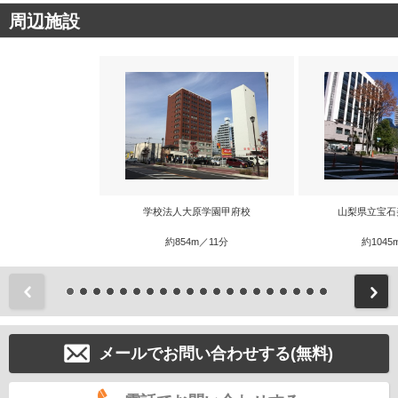
周辺施設
学校法人大原学園甲府校
山梨県立宝石
約854m／11分
約1045
前
メールでお問い合わせする(無料)