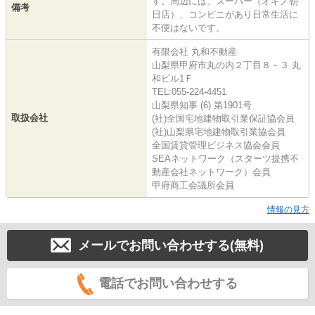
す。周辺には、スーパー（オギノ朝
備考
日店）、コンビニがあり日常生活に
不便はないです。
有限会社 丸和不動産
山梨県甲府市丸の内２丁目８－３ 丸
和ビル1Ｆ
TEL:055-224-4451
山梨県知事 (6) 第1901号
取扱会社
(社)全国宅地建物取引業保証協会員
(社)山梨県宅地建物取引業協会員
全国賃貸管理ビジネス協会会員
SEAネットワーク（スターツ提携不
動産会社ネットワーク）会員
甲府商工会議所会員
情報の見方
メールでお問い合わせする(無料)
電話でお問い合わせする