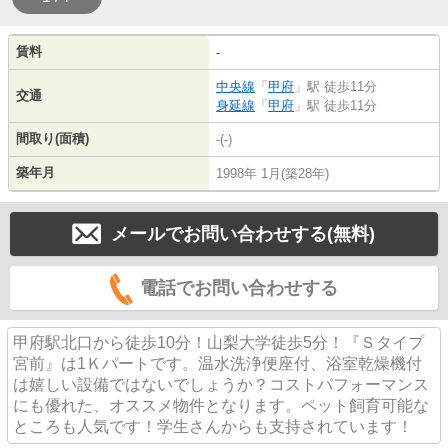
賃料
-
中央線
「
甲府
」駅 徒歩11分
交通
身延線
「
甲府
」駅 徒歩11分
間取り(面積)
-(-)
築年月
1998年 1月(築28年)
メールでお問い合わせする(無料)
電話でお問い合わせする
甲府駅北口から徒歩10分！山梨大学徒歩5分！『Ｓタイプ
宮前』は1Ｋパートです。温水洗浄便座付、浴室乾燥機付
は嬉しい設備ではないでしょうか？コストパフォーマンス
にも優れた、オススメ物件となります。ペット飼育可能な
ところも人気です！学生さんからも支持されています！