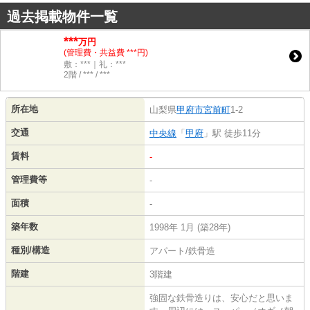
過去掲載物件一覧
***
万円
(管理費・共益費 ***円)
敷：***｜礼：***
2階 / *** / ***
所在地
山梨県
甲府市
宮前町
1-2
交通
中央線
「
甲府
」駅 徒歩11分
賃料
-
管理費等
-
面積
-
築年数
1998年 1月 (築28年)
種別/構造
アパート/鉄骨造
階建
3階建
強固な鉄骨造りは、安心だと思いま