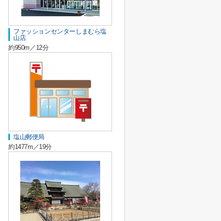
ファッションセンターしまむら塩
山店
約950m／12分
塩山郵便局
約1477m／19分