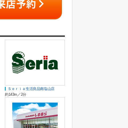
Ｓｅｒｉａ生活良品南塩山店
約143m／2分