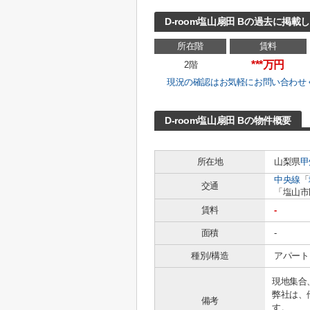
D-room塩山扇田 Bの過去に掲載
所在階
賃料
***万円
2階
現況の確認はお気軽にお問い合わせ
D-room塩山扇田 Bの物件概要
所在地
山梨県
甲
中央線
「
交通
「塩山市
賃料
-
面積
-
種別/構造
アパート 
現地集合
弊社は、
備考
す。