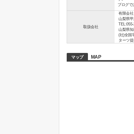
ブログで
有限会社
山梨県甲
TEL:055-
取扱会社
山梨県知事 
(社)全
ターツ提
MAP
マップ