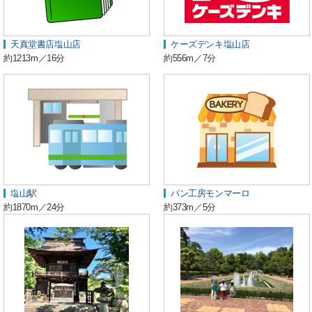
天真堂書店塩山店
ケーズデンキ塩山店
約1213m／16分
約556m／7分
塩山駅
パン工房モンマーロ
約1870m／24分
約373m／5分