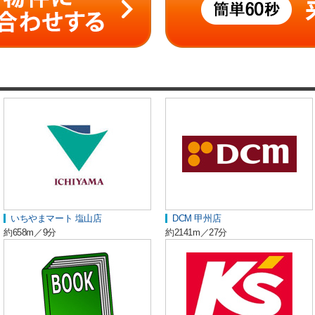
いちやまマート 塩山店
DCM 甲州店
約658m／9分
約2141m／27分