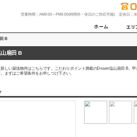
営業時間：
AM9:00～PM6:00(時間外・休日のご対応可能)
定休日：
水
田 B
塩山扇田 B
新しい築浅物件はこちらです。こだわりポイント満載のD-room塩山扇田 B。
す。まずはご希望条件をお申しつけ下さい。
Y