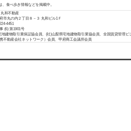
は、食べ歩き情報などを掲載中。
 丸和不動産
府市丸の内２丁目８－３ 丸和ビル1Ｆ
224-4451
(6) 第1901号
国宅地建物取引業保証協会員、(社)山梨県宅地建物取引業協会員、全国賃貸管理ビ
携不動産会社ネットワーク）会員、甲府商工会議所会員