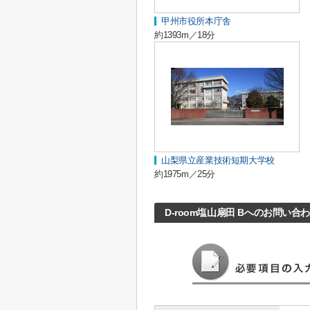
甲州市役所本庁舎
約1393m／18分
山梨県立産業技術短期大学校
約1975m／25分
D-room塩山扇田 Bへのお問い合