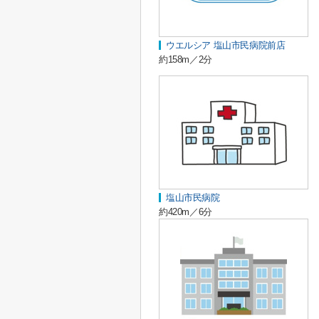
ウエルシア 塩山市民病院前店
約158m／2分
塩山市民病院
約420m／6分