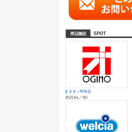
SPOT
周辺施設
オギノ甲州店
約211m／3分