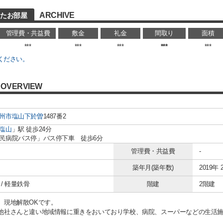
ARCHIVE
したお部屋
管理費・共益費
敷金
礼金
間取り
面積
***
***
***
***
***
ください。
OVERVIEW
州市
塩山下於曽
1487番2
塩山
」駅 徒歩24分
民病院バス停」バス停下車 徒歩6分
管理費・共益費
-
築年月(築年数)
2019年 
/ 軽量鉄骨
階建
2階建
、現地解散OKです。
他社さんと違い地域情報に重きをおいており学校、病院、スーパーなどの生活