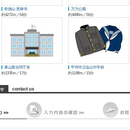
乾徳山 恵林寺
万力公園
約4272m／54分
約4480m／56分
東山梨合同庁舎
甲州市立塩山中学校
約1335m／17分
約1188m／15分
contact us
わせ