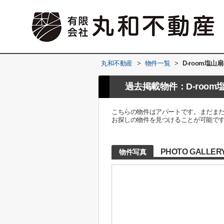
丸和不動産
>
物件一覧
>
D-room塩山扇
過去掲載物件：D-room
こちらの物件はアパートです。まだまだ
お探しの物件を見つけることが可能で
PHOTO GALLER
物件写真