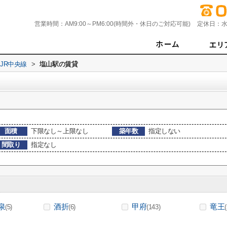
営業時間：
AM9:00～PM6:00(時間外・休日のご対応可能)
定休日：
水
JR中央線
>
塩山駅の賃貸
面積
下限なし～上限なし
築年数
指定しない
間取り
指定なし
泉
酒折
甲府
竜王
(5)
(6)
(143)