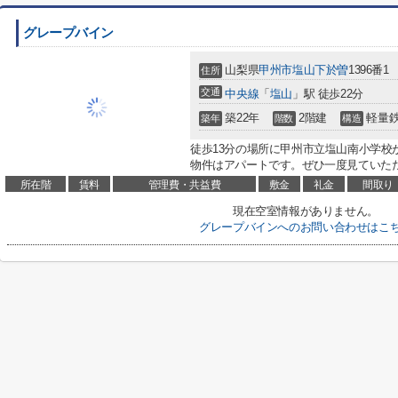
グレープバイン
山梨県
甲州市
塩山下於曽
1396番1
住所
交通
中央線
「
塩山
」駅 徒歩22分
築22年
2階建
軽量
築年
階数
構造
徒歩13分の場所に甲州市立塩山南小学校
物件はアパートです。ぜひ一度見ていただ
所在階
賃料
管理費・共益費
敷金
礼金
間取り
現在空室情報がありません。
グレープバインへのお問い合わせはこ