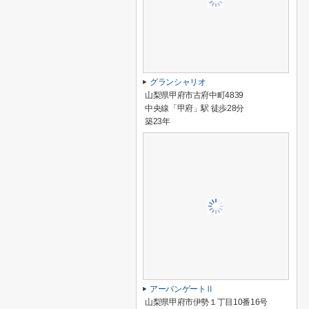
グランシャリオ
山梨県甲府市古府中町4839
中央線「甲府」駅 徒歩28分
築23年
アーバンゲートⅡ
山梨県甲府市伊勢１丁目10番16号