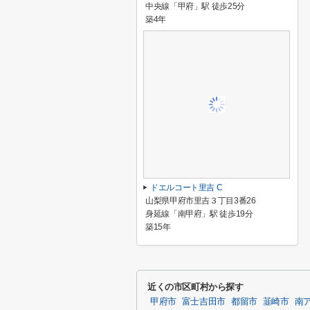
中央線「甲府」駅 徒歩25分
築4年
ドエルコート里吉 C
山梨県甲府市里吉３丁目3番26
身延線「南甲府」駅 徒歩19分
築15年
近くの市区町村から探す
甲府市
富士吉田市
都留市
韮崎市
南