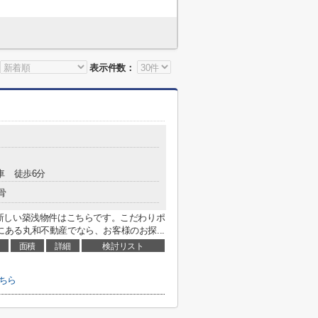
表示件数：
車 徒歩6分
骨
新しい築浅物件はこちらです。こだわりポ
市にある丸和不動産でなら、お客様のお探...
面積
詳細
検討リスト
こちら