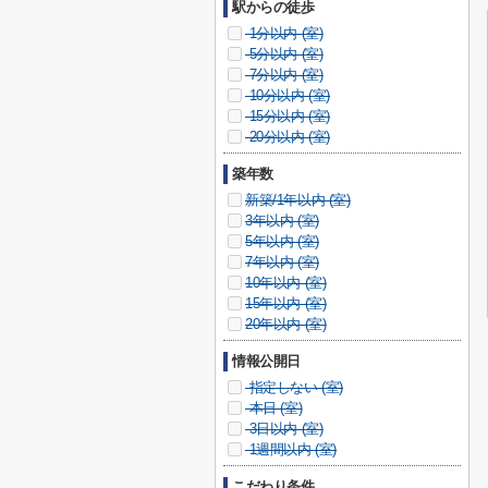
駅からの徒歩
1分以内 (
室)
5分以内 (
室)
7分以内 (
室)
10分以内 (
室)
15分以内 (
室)
20分以内 (
室)
築年数
新築/1年以内 (
室)
3年以内 (
室)
5年以内 (
室)
7年以内 (
室)
10年以内 (
室)
15年以内 (
室)
20年以内 (
室)
情報公開日
指定しない (
室)
本日 (
室)
3日以内 (
室)
1週間以内 (
室)
こだわり条件