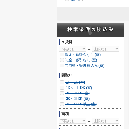
▼賃料
～
敷金・保証金なし (
室)
礼金・敷引なし (
室)
共益費・管理費込み (
室)
間取り
1R～1K (
室)
1DK～1LDK (
室)
2K～2LDK (
室)
3K～3LDK (
室)
4K～4LDK以上 (
室)
面積
～