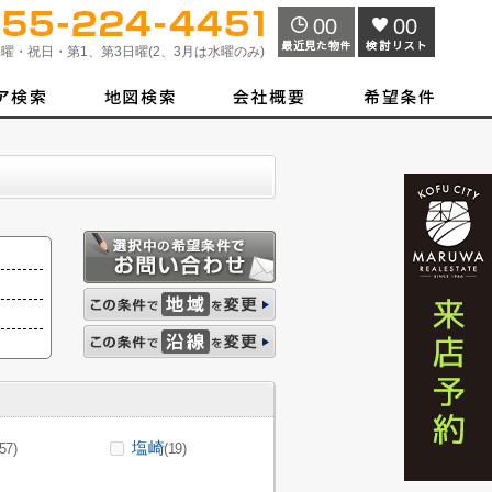
00
00
曜・祝日・第1、第3日曜(2、3月は水曜のみ)
塩崎
(57)
(19)