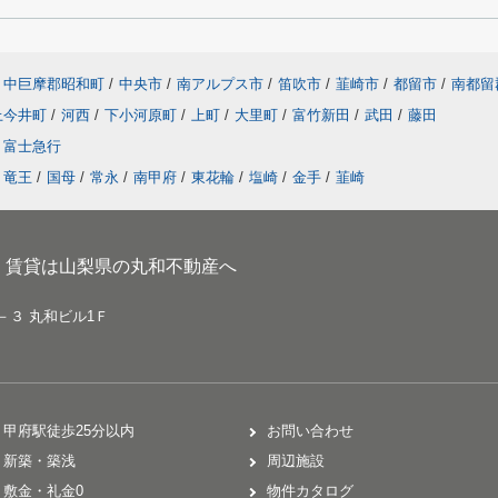
中巨摩郡昭和町
/
中央市
/
南アルプス市
/
笛吹市
/
韮崎市
/
都留市
/
南都留
上今井町
/
河西
/
下小河原町
/
上町
/
大里町
/
富竹新田
/
武田
/
藤田
富士急行
竜王
/
国母
/
常永
/
南甲府
/
東花輪
/
塩崎
/
金手
/
韮崎
、賃貸は山梨県の丸和不動産へ
－３ 丸和ビル1Ｆ
甲府駅徒歩25分以内
お問い合わせ
新築・築浅
周辺施設
敷金・礼金0
物件カタログ