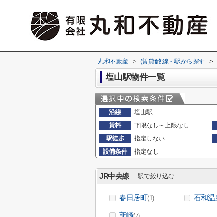
丸和不動産
>
(賃貸)路線・駅から探す
>
塩山駅物件一覧
沿線
塩山駅
賃料
下限なし～上限なし
駅徒歩
指定しない
設備条件
指定なし
JR中央線
駅で絞り込む
春日居町
石和温
(1)
韮崎
(7)