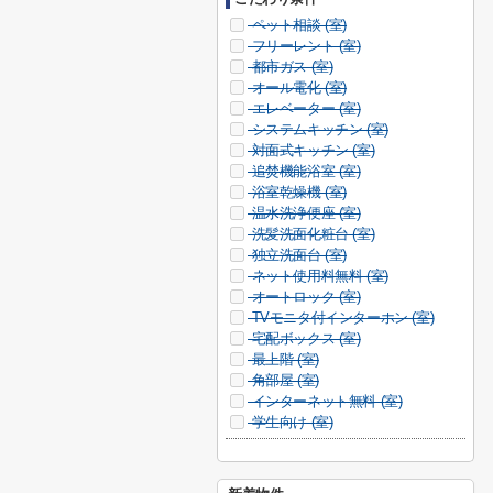
ペット相談 (
室)
フリーレント (
室)
都市ガス (
室)
オール電化 (
室)
エレベーター (
室)
システムキッチン (
室)
対面式キッチン (
室)
追焚機能浴室 (
室)
浴室乾燥機 (
室)
温水洗浄便座 (
室)
洗髪洗面化粧台 (
室)
独立洗面台 (
室)
ネット使用料無料 (
室)
オートロック (
室)
TVモニタ付インターホン (
室)
宅配ボックス (
室)
最上階 (
室)
角部屋 (
室)
インターネット無料 (
室)
学生向け (
室)