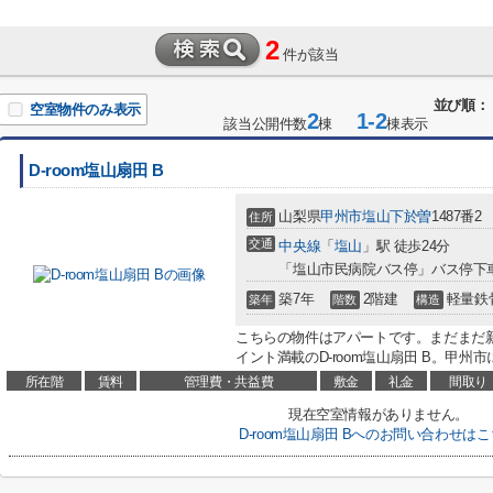
2
件が該当
並び順：
空室物件のみ表示
2
1-2
該当公開件数
棟
棟表示
D-room塩山扇田 B
山梨県
甲州市
塩山下於曽
1487番2
住所
交通
中央線
「
塩山
」駅 徒歩24分
「塩山市民病院バス停」バス停下
築7年
2階建
軽量鉄
築年
階数
構造
こちらの物件はアパートです。まだまだ
イント満載のD-room塩山扇田 B。甲州
所在階
賃料
管理費・共益費
敷金
礼金
間取り
現在空室情報がありません。
D-room塩山扇田 Bへのお問い合わせは