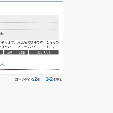
鉄骨
があります。最上階の物件です。こちらの
きたい、「グレープバイン」です。よ...
面積
詳細
検討リスト
ちら
2
1-2
該当公開件数
棟
棟表示