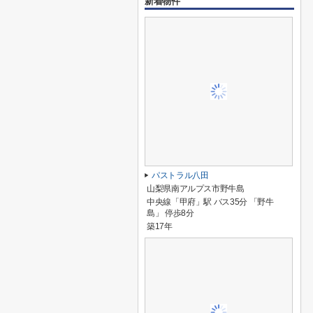
新着物件
パストラル八田
山梨県南アルプス市野牛島
中央線「甲府」駅 バス35分 「野牛
島」 停歩8分
築17年