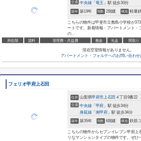
交通
中央線
「
竜王
」駅 徒歩30分
築19年
2階建
軽量
築年
階数
構造
こちらの物件は甲斐市立敷島小学校が37
ートです。新着情報：アパートメント・
の...
所在階
賃料
管理費・共益費
敷金
礼金
間取り
現在空室情報がありません。
アパートメント・フォルテへのお問い合わせ
フェリオ甲府上石田
山梨県
甲府市
上石田
４丁目9番22
住所
交通
中央線
「
甲府
」駅 徒歩34分
身延線
「
南甲府
」駅 徒歩34分
築35年
6階建
鉄筋
築年
階数
構造
こちらの物件からセブンイレブン甲府上石
リなマンションタイプの物件です。ぜひ