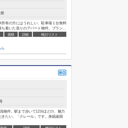
鉄骨
車所有の方にはうれしい、駐車場１台無料
ち着いた造りのアパート物件。ブラン...
面積
詳細
検討リスト
ちら
骨
浅物件。駅まで歩いて12分ほどの、魅力
だきたい、「クレール」です。身延線国