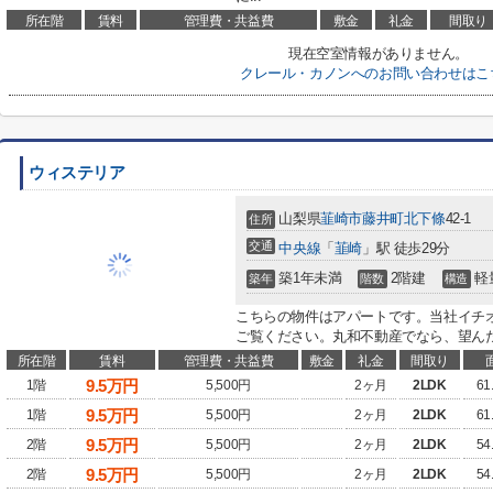
所在階
賃料
管理費・共益費
敷金
礼金
間取り
現在空室情報がありません。
クレール・カノンへのお問い合わせはこ
ウィステリア
山梨県
韮崎市
藤井町北下條
42-1
住所
交通
中央線
「
韮崎
」駅 徒歩29分
築1年未満
2階建
軽
築年
階数
構造
こちらの物件はアパートです。当社イチ
ご覧ください。丸和不動産でなら、望んだ
所在階
賃料
管理費・共益費
敷金
礼金
間取り
9.5
万円
1階
5,500円
2ヶ月
2LDK
61
9.5
万円
1階
5,500円
2ヶ月
2LDK
61
9.5
万円
2階
5,500円
2ヶ月
2LDK
54
9.5
万円
2階
5,500円
2ヶ月
2LDK
54