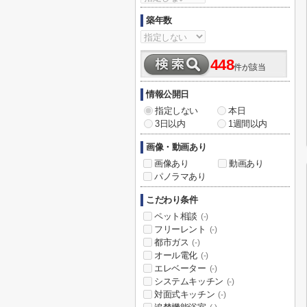
築年数
448
件が該当
情報公開日
指定しない
本日
3日以内
1週間以内
画像・動画あり
画像あり
動画あり
パノラマあり
こだわり条件
ペット相談
(-)
フリーレント
(-)
都市ガス
(-)
オール電化
(-)
エレベーター
(-)
システムキッチン
(-)
対面式キッチン
(-)