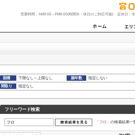
営業時間：
AM9:00～PM6:00(時間外・休日のご対応可能)
定休日：
水
面積
下限なし～上限なし
築年数
指定しない
間取り
指定なし
フリーワード検索
「フロ」
の検索結果一