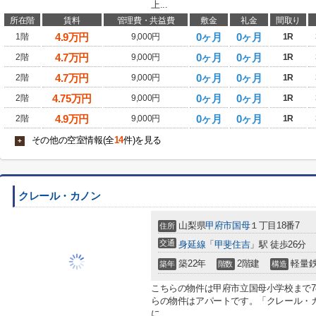
上...
所在階
賃料
管理費・共益費
敷金
礼金
間取り
4.9
万円
0ヶ月
0ヶ月
1階
9,000円
1R
4.7
万円
0ヶ月
0ヶ月
2階
9,000円
1R
4.7
万円
0ヶ月
0ヶ月
2階
9,000円
1R
4.75
万円
0ヶ月
0ヶ月
2階
9,000円
1R
4.9
万円
0ヶ月
0ヶ月
2階
9,000円
1R
その他の空室情報(全
14
件)を見る
+
クレール・カノン
山梨県
甲府市
国母
１丁目18番7
住所
交通
身延線
「
甲斐住吉
」駅 徒歩26分
築22年
2階建
軽量
築年
階数
構造
こちらの物件は甲府市立国母小学校まで7
らの物件はアパートです。「クレール・
に...