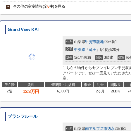
その他の空室情報(全
6
件)を見る
+
Grand View KAI
山梨県
甲斐市
龍地
2376番1
住所
交通
中央線
「
竜王
」駅 徒歩20分
築1年未満
3階建
軽
築年
階数
構造
こちらの物件からセブンイレブン甲斐双葉
アパートです。ぜひ一度見ていただきたい、「G
産...
所在階
賃料
管理費・共益費
敷金
礼金
間取り
12.3
万円
2階
6,000円
2ヶ月
2LDK
7
ブランフルール
山梨県
南アルプス市
徳永
262番1
住所