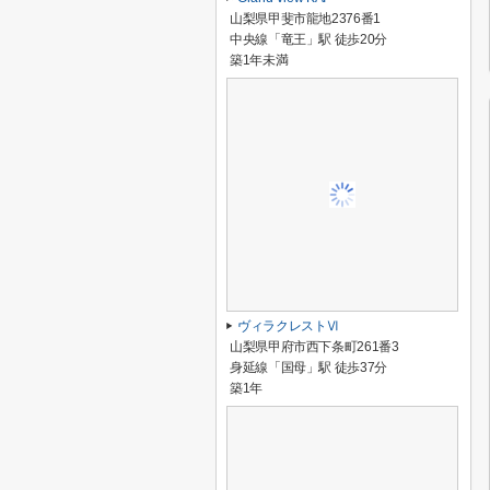
山梨県甲斐市龍地2376番1
中央線「竜王」駅 徒歩20分
築1年未満
ヴィラクレストⅥ
山梨県甲府市西下条町261番3
身延線「国母」駅 徒歩37分
築1年