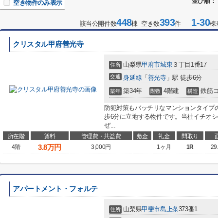
並び順：
空き物件のみ表示
448
393
1-30
該当公開件数
棟 空き数
件
棟
クリスタル甲府善光寺
山梨県
甲府市
城東
３丁目1番17
住所
交通
身延線
「
善光寺
」駅 徒歩6分
築34年
4階建
鉄筋
築年
階数
構造
防犯対策もバッチリなマンションタイプ
歩6分に立地する物件です。当社イチオ
ぜ...
所在階
賃料
管理費・共益費
敷金
礼金
間取り
3.8
万円
4階
3,000円
1ヶ月
1R
29
アパートメント・フォルテ
山梨県
甲斐市
島上条
373番1
住所