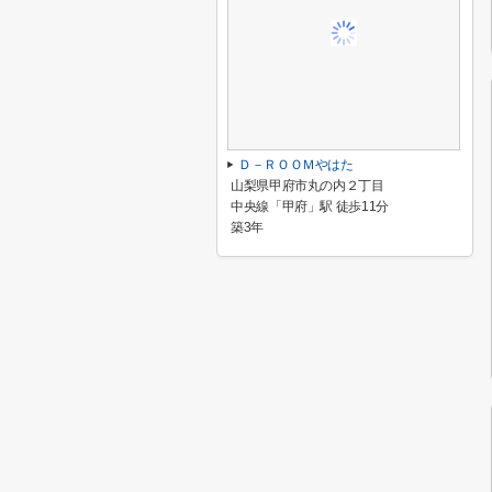
Ｄ－ＲＯＯＭやはた
山梨県甲府市丸の内２丁目
中央線「甲府」駅 徒歩11分
築3年