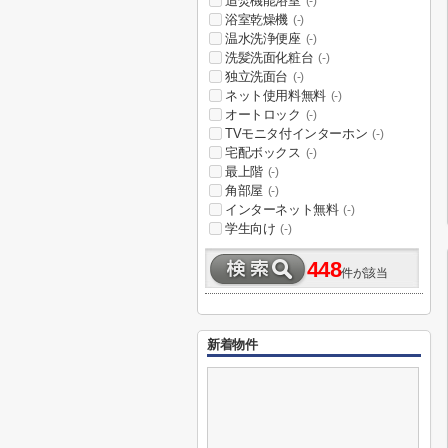
追焚機能浴室
(-)
浴室乾燥機
(-)
温水洗浄便座
(-)
洗髪洗面化粧台
(-)
独立洗面台
(-)
ネット使用料無料
(-)
オートロック
(-)
TVモニタ付インターホン
(-)
宅配ボックス
(-)
最上階
(-)
角部屋
(-)
インターネット無料
(-)
学生向け
(-)
448
件が該当
新着物件