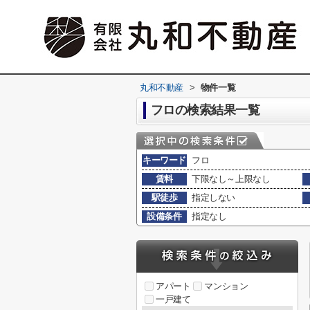
丸和不動産
>
物件一覧
フロの検索結果一覧
キーワード
フロ
賃料
下限なし～上限なし
駅徒歩
指定しない
設備条件
指定なし
アパート
マンション
一戸建て