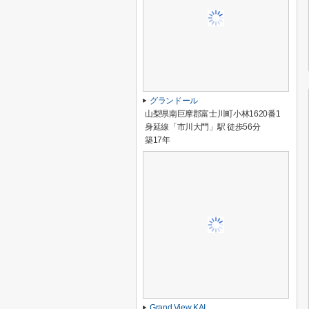
グランドール
山梨県南巨摩郡富士川町小林1620番1
身延線「市川大門」駅 徒歩56分
築17年
Grand View KAI