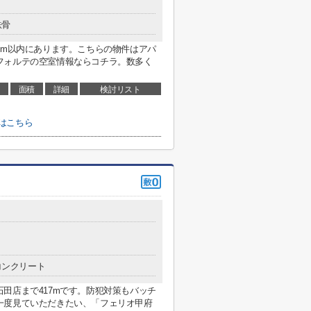
鉄骨
3m以内にあります。こちらの物件はアパ
フォルテの空室情報ならコチラ。数多く
面積
詳細
検討リスト
はこちら
コンクリート
田店まで417mです。防犯対策もバッチ
一度見ていただきたい、「フェリオ甲府