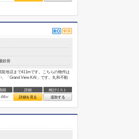
量鉄骨
龍地店まで411mです。こちらの物件は
rand View KAI」です。丸和不動
面積
詳細
検討リスト
4.66㎡
詳細を見る
追加する