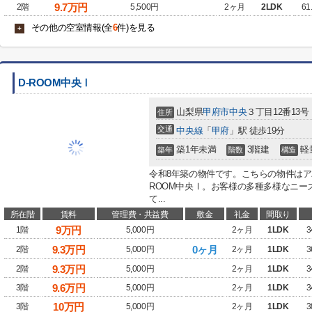
9.7
万円
2階
5,500円
2ヶ月
2LDK
61
その他の空室情報(全
6
件)を見る
+
D-ROOM中央Ⅰ
山梨県
甲府市
中央
３丁目12番13号
住所
交通
中央線
「
甲府
」駅 徒歩19分
築1年未満
3階建
軽
築年
階数
構造
令和8年築の物件です。こちらの物件はア
ROOM中央Ⅰ。お客様の多種多様なニー
て...
所在階
賃料
管理費・共益費
敷金
礼金
間取り
9
万円
1階
5,000円
2ヶ月
1LDK
3
9.3
万円
0ヶ月
2階
5,000円
2ヶ月
1LDK
3
9.3
万円
2階
5,000円
2ヶ月
1LDK
3
9.6
万円
3階
5,000円
2ヶ月
1LDK
3
10
万円
3階
5,000円
2ヶ月
1LDK
3