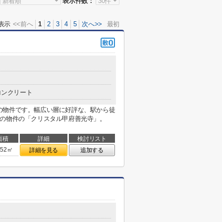
表示件数：
表示
<<前へ
1
2
3
4
5
次へ>>
最初
コンクリート
の物件です。幅広い層に好評な、駅から徒
シの物件の「クリスタル甲府善光寺」。
面積
詳細
検討リスト
.52㎡
詳細を見る
追加する