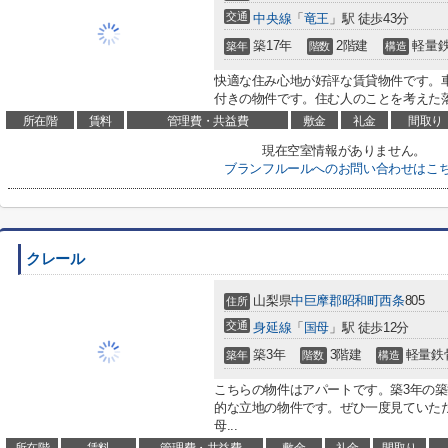
交通
中央線
「
竜王
」駅 徒歩43分
築17年
2階建
軽量
築年
階数
構造
快適な住み心地が好評な賃貸物件です。
付きの物件です。住む人のことを考えた落
所在階
賃料
管理費・共益費
敷金
礼金
間取り
現在空室情報がありません。
ブランフルールへのお問い合わせはこ
クレール
山梨県
中巨摩郡昭和町
西条
805
住所
交通
身延線
「
国母
」駅 徒歩12分
築3年
3階建
軽量鉄
築年
階数
構造
こちらの物件はアパートです。築3年の築
的な立地の物件です。ぜひ一度見ていた
母...