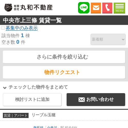
MENU
中央市上三條 賃貸一覧
募集中のみ表示
1
該当物件
棟
0
空き数
件
さらに条件を絞り込む
物件リクエスト
チェックした物件をまとめて
検討リストに追加
お問い合わせ
リーブル玉穂
賃貸｜アパート
身延線
「
小井川
」駅 徒歩4分