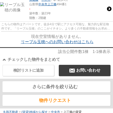
山梨県
中央市
上三條
494番1
-
築年数：築23年
階数：2階建
こちらの物件はアパートです。徒歩4分で駅にアクセス可能な、魅力的な駅近物
件です。「リーブル玉穂」のここがイチオシ。より多くの不動産情報をお求めな
ら、まずは丸和不動産までご連...
現在空室情報がありません。
リーブル玉穂へのお問い合わせはこちら
該当公開件数
1
棟
1-1
棟表示
チェックした物件をまとめて
検討リストに追加
お問い合わせ
さらに条件を絞り込む
物件リクエスト
丸和不動産
>
(賃貸)地域から探す
>
中央市
>
上三條の賃貸