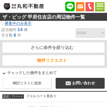
MENU
ザ・ビッグ 甲府住吉店の周辺物件一覧
募集中のみ表示
14
該当物件
棟
6
空き数
件
さらに条件を絞り込む
物件リクエスト
チェックした物件をまとめて
検討リストに追加
お問い合わせ
ドエルコート里吉 C
賃貸｜アパート