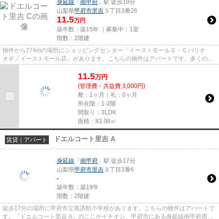
身延線
「
南甲府
」駅 徒歩19分
山梨県
甲府市
里吉
３丁目3番26
11.5
万円
築年数：築15年 ｜募集中：
1室
階数：2階建
物件から274mの場所にショッピングセンター「イーストモールＳ・Ｃバリオ
オギノイーストモール店」があります。こちらの物件はアパートです。多くの方
からご好評頂いているドエルコ...
11.5
万
円
(管理費・共益費 3,000円)
敷：1ヶ月｜礼：0ヶ月
所在階：1-2階
間取り：3LDK
面積：83.98㎡
ドエルコート里吉 A
賃貸｜アパート
身延線
「
南甲府
」駅 徒歩17分
山梨県
甲府市
里吉
３丁目3番6
-
築年数：築19年
階数：2階建
徒歩17分の場所に甲府市立善誘館小学校があります。こちらの物件はアパートで
す。「ドエルコート里吉 A」のここがイチオシ。甲府市にある身延線南甲府周辺