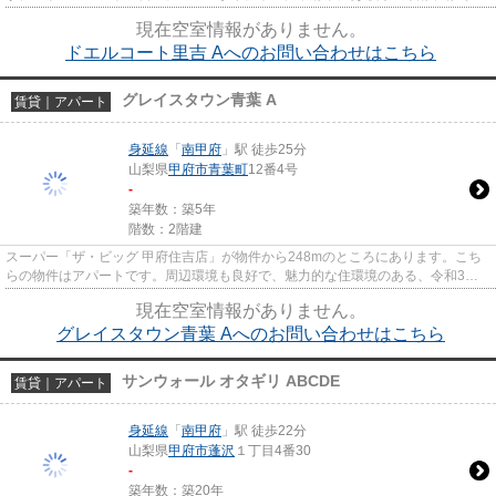
の賃貸情報のことなら、安心...
現在空室情報がありません。
ドエルコート里吉 Aへのお問い合わせはこちら
グレイスタウン青葉 A
賃貸｜アパート
身延線
「
南甲府
」駅 徒歩25分
山梨県
甲府市
青葉町
12番4号
-
築年数：築5年
階数：2階建
スーパー「ザ・ビッグ 甲府住吉店」が物件から248mのところにあります。こち
らの物件はアパートです。周辺環境も良好で、魅力的な住環境のある、令和3年
築の物件です。当社イチオシの...
現在空室情報がありません。
グレイスタウン青葉 Aへのお問い合わせはこちら
サンウォール オタギリ ABCDE
賃貸｜アパート
身延線
「
南甲府
」駅 徒歩22分
山梨県
甲府市
蓬沢
１丁目4番30
-
築年数：築20年