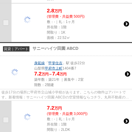
2.8
万
円
(管理費・共益費 500円)
敷：-｜礼：1ヶ月
所在階：1階
間取り：1K
面積：22.52㎡
サニーハイツ田園 ABCD
賃貸｜アパート
身延線
「
甲斐住吉
」駅 徒歩22分
山梨県
甲府市
上町
1404番7
7.2
7.4
万円～
万円
築年数：築21年 ｜募集中：
2室
階数：2階建
徒歩17分の場所に甲府市立山城小学校があります。こちらの物件はアパートで
す。新着情報：サニーハイツ田園 ABCDの空室情報ならコチラ。丸和不動産のス
タッフが、真心込めて物件をご紹...
7.2
万
円
(管理費・共益費 3,000円)
敷：-｜礼：1ヶ月
所在階：1階
間取り：2LDK