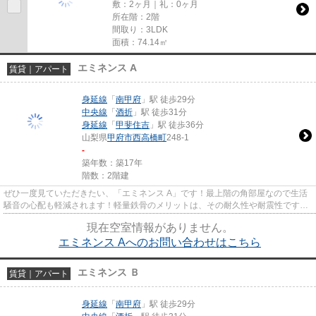
敷：2ヶ月｜礼：0ヶ月
所在階：2階
間取り：3LDK
面積：74.14㎡
エミネンス A
賃貸｜アパート
身延線
「
南甲府
」駅 徒歩29分
中央線
「
酒折
」駅 徒歩31分
身延線
「
甲斐住吉
」駅 徒歩36分
山梨県
甲府市
西高橋町
248-1
-
築年数：築17年
階数：2階建
ぜひ一度見ていただきたい、「エミネンス A」です！最上階の角部屋なので生活
騒音の心配も軽減されます！軽量鉄骨のメリットは、その耐久性や耐震性です！
多くの方にご好評の、清潔感...
現在空室情報がありません。
エミネンス Aへのお問い合わせはこちら
エミネンス Ｂ
賃貸｜アパート
身延線
「
南甲府
」駅 徒歩29分