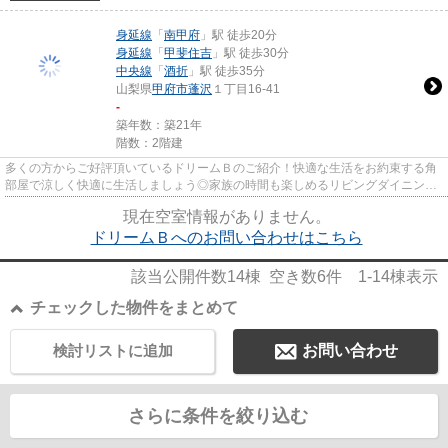
身延線
「
南甲府
」駅 徒歩20分
身延線
「
甲斐住吉
」駅 徒歩30分
中央線
「
酒折
」駅 徒歩35分
山梨県
甲府市
蓬沢
１丁目16-41
-
築年数：築21年
階数：2階建
多くの方からご好評頂いているドリームＢのご紹介！快適な生活をお約束する角
部屋で涼しく快適に生活しましょう◎家族の時間も楽しめるリビングダイニング
キッチンです◎今なら駐車場が...
現在空室情報がありません。
ドリームＢへのお問い合わせはこちら
該当公開件数
14
棟 空き数
6
件
1-14
棟表示
チェックした物件をまとめて
検討リストに追加
お問い合わせ
さらに条件を絞り込む