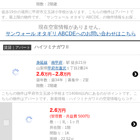
階数：2階建
徒歩19分の場所に甲府市立玉諸小学校があります。こちらの物件はアパートで
す。最上階の物件です。「サンウォール オタギリ ABCDE」の物件情報をお探し
ならお気軽にお問い合わせ下さい...
現在空室情報がありません。
サンウォール オタギリ ABCDEへのお問い合わせはこちら
ハイツミナガワⅡ
賃貸｜アパート
身延線
「
南甲府
」駅 徒歩21分
山梨県
甲府市
蓬沢
１丁目2番24
2.6
2.8
万円～
万円
築年数：築34年 ｜募集中：
2室
階数：2階建
こちらの物件は甲府市立玉諸小学校まで1408m以内にあるのがポイントです。こ
ちらの物件はアパートです。新着情報：ハイツミナガワⅡの空室情報ならコチ
ラ。甲府市にある丸和不動産でな...
2.6
万
円
(管理費・共益費 500円)
敷：-｜礼：1ヶ月
所在階：1階
間取り：1K
面積：22.52㎡