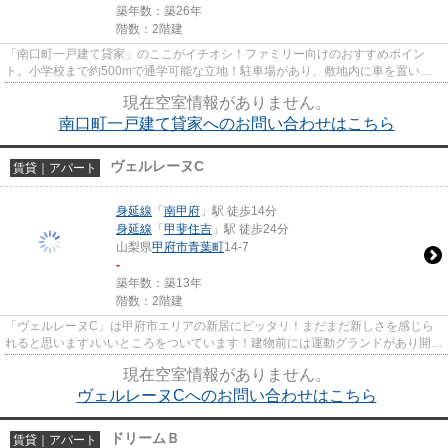
築年数：築26年
階数：2階建
「南口町一戸建て貸家」のここがイチオシ！ファミリー向けのおすすめポイン
ト。小学校まで約500mで通学可能な立地！駐車場があり、敷地内に車を置いて
おくことができます◎浴室から分か...
現在空室情報がありません。
南口町一戸建て貸家へのお問い合わせはこちら
ヴェルレーヌC
賃貸｜アパート
身延線
「
南甲府
」駅 徒歩14分
身延線
「
甲斐住吉
」駅 徒歩24分
山梨県
甲府市
青葉町
14-7
-
築年数：築13年
階数：2階建
「ヴェルレーヌC」は甲府市エリアの新居にピッタリ！まだまだ新しさを感じら
れると思います♪いいところをついています！建物前には運動グランドがあり開放
的なところもいいですね！
現在空室情報がありません。
ヴェルレーヌCへのお問い合わせはこちら
ドリームＢ
賃貸｜アパート