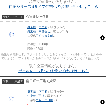
現在空室情報がありません。
住感シリーズSタイプ住吉へのお問い合わせはこちら
ヴェルレーヌB
賃貸｜アパート
身延線
「
南甲府
」駅 徒歩14分
身延線
「
甲斐住吉
」駅 徒歩24分
山梨県
甲府市
青葉町
14-7
-
築年数：築13年
階数：2階建
新生活を失敗せず、スタートさせたいならこちらの「ヴェルレーヌB」はいかが
でしょうか！ファミリーからのニーズが高い2LDKになっています！住む人のこ
とを考えた落ち着いた造りのアパ...
現在空室情報がありません。
ヴェルレーヌBへのお問い合わせはこちら
南口町一戸建て貸家
賃貸｜一戸建て
身延線
「
南甲府
」駅 徒歩6分
中央線
「
甲府
」駅 徒歩41分
山梨県
甲府市
南口町
3-4
-