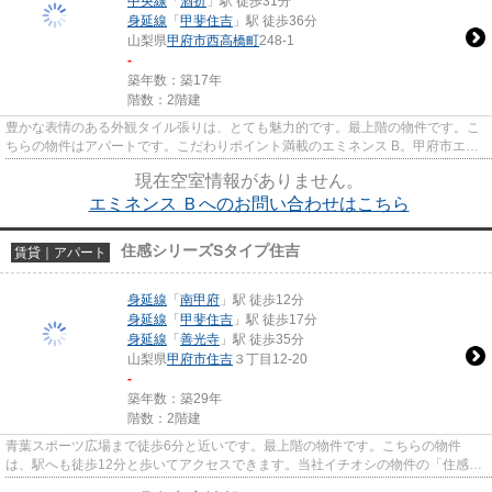
中央線
「
酒折
」駅 徒歩31分
身延線
「
甲斐住吉
」駅 徒歩36分
山梨県
甲府市
西高橋町
248-1
-
築年数：築17年
階数：2階建
豊かな表情のある外観タイル張りは、とても魅力的です。最上階の物件です。こ
ちらの物件はアパートです。こだわりポイント満載のエミネンス B。甲府市エリ
アにある賃貸情報のことなら...
現在空室情報がありません。
エミネンス Ｂへのお問い合わせはこちら
住感シリーズSタイプ住吉
賃貸｜アパート
身延線
「
南甲府
」駅 徒歩12分
身延線
「
甲斐住吉
」駅 徒歩17分
身延線
「
善光寺
」駅 徒歩35分
山梨県
甲府市
住吉
３丁目12-20
-
築年数：築29年
階数：2階建
青葉スポーツ広場まで徒歩6分と近いです。最上階の物件です。こちらの物件
は、駅へも徒歩12分と歩いてアクセスできます。当社イチオシの物件の「住感シ
リーズSタイプ住吉」。ぜひ一度...