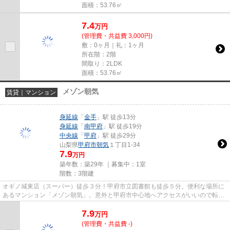
面積：53.76㎡
7.4
万
円
(管理費・共益費 3,000円)
敷：0ヶ月｜礼：1ヶ月
所在階：2階
間取り：2LDK
面積：53.76㎡
メゾン朝気
賃貸｜マンション
身延線
「
金手
」駅 徒歩13分
身延線
「
南甲府
」駅 徒歩19分
中央線
「
甲府
」駅 徒歩29分
山梨県
甲府市
朝気
１丁目1-34
7.9
万円
築年数：築29年 ｜募集中：
1室
階数：3階建
オギノ城東店（スーパー）徒歩３分！甲府市立図書館も徒歩５分。便利な場所に
あるマンション「メゾン朝気」。意外と甲府市中心地へアクセスがいいので転勤
の方、いかがでしょうか？小...
7.9
万
円
(管理費・共益費 -)